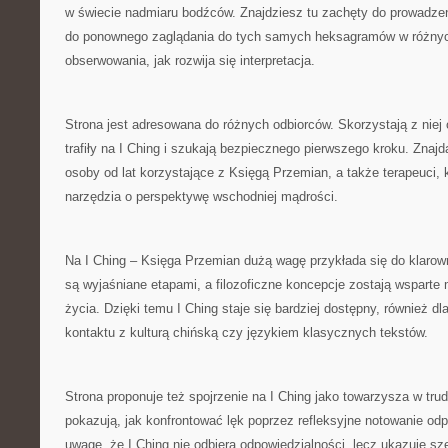
w świecie nadmiaru bodźców. Znajdziesz tu zachęty do prowadzen
do ponownego zaglądania do tych samych heksagramów w różny
obserwowania, jak rozwija się interpretacja.
Strona jest adresowana do różnych odbiorców. Skorzystają z niej
trafiły na I Ching i szukają bezpiecznego pierwszego kroku. Znajdą
osoby od lat korzystające z Księgą Przemian, a także terapeuci, 
narzędzia o perspektywę wschodniej mądrości.
Na I Ching – Księga Przemian dużą wagę przykłada się do klarown
są wyjaśniane etapami, a filozoficzne koncepcje zostają wspart
życia. Dzięki temu I Ching staje się bardziej dostępny, również dl
kontaktu z kulturą chińską czy językiem klasycznych tekstów.
Strona proponuje też spojrzenie na I Ching jako towarzysza w tru
pokazują, jak konfrontować lęk poprzez refleksyjne notowanie odp
uwagę, że I Ching nie odbiera odpowiedzialności, lecz ukazuje s