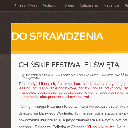
Archiwum
Druga
Galatasaray
Redakcja
Strona główna
Sp
DO SPRAWDZENIA
CHIŃSKIE FESTIWALE I ŚWIĘTA
POSTED BY ADMIN
POSTED ON GRU - 6 - 2025
MOŻLIWOŚĆ 
WYŁĄCZONA
Tagi:
audyt
,
bilans
,
cit
,
faktoring
,
karta kredytowa
,
koszty
,
księgi
leasing
,
pit
,
planowanie podatkowe
,
podatki
,
polisa
,
przychody
,
ra
finansowe
,
ubezpieczenia
,
ubezpieczenie domu
,
ubezpieczenie na
samochodu
,
ubezpieczenie zdrowotne
,
vat
I Ching – Księga Przemian to portal, która wprowadza czytelnika
dziedzictwa Dalekiego Wschodu. To miejsce, gdzie starochińska 
nowoczesną interpretacją, a język znaków staje się życiowym p
harmonii. Polecamy Polityka w Chinach i
Yijing w kulturze
. Na tej