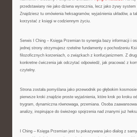
przedstawiany nie jako dziwna wyrocznia, lecz jako żywy system 
Znajdziesz tu omówienia heksagramów, wyjaśnienia układów, a ta
korzystać z księgi w codziennym życiu.
Serwis I Ching – Księga Przemian to synergia bazy informacji i o
jednej strony otrzymujesz rzetelne fundamenty o pochodzeniu Księ
filozoficznych korzeniach, o związkach z konfucjanizmem. Z drugi
konkretne ćwiczenia jak odczytać odpowiedź, jak pracować z ko
czytelny.
Strona została pomyślana jako przewodnik po głębokim kosmosie
pierwsze kroki znajdzie proste wyjaśnienia, które krok po kroku o
trygram, dynamiczna równowaga, przemiana. Osoba zaawansowan
analizy, inspirujące do świeżego spojrzenia nad znanymi już hek
I Ching – Księga Przemian jest tu pokazywana jako dialog z sam