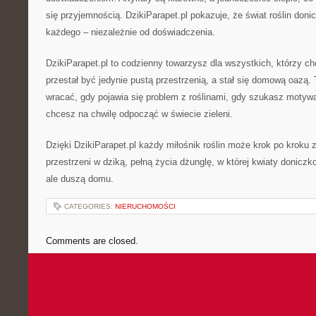
się przyjemnością. DzikiParapet.pl pokazuje, że świat roślin don
każdego – niezależnie od doświadczenia.
DzikiParapet.pl to codzienny towarzysz dla wszystkich, którzy c
przestał być jedynie pustą przestrzenią, a stał się domową oazą. 
wracać, gdy pojawia się problem z roślinami, gdy szukasz motywa
chcesz na chwilę odpocząć w świecie zieleni.
Dzięki DzikiParapet.pl każdy miłośnik roślin może krok po kroku
przestrzeni w dziką, pełną życia dżunglę, w której kwiaty doniczk
ale duszą domu.
CATEGORIES:
NIERUCHOMOŚCI
Comments are closed.