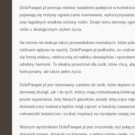
DzikiParapet.pl promuje również świadome podejście w kontekście
pojawiają się motywy ograniczania marnowania, wykorzystywania
oraz łagodnych środków ochrony roślin. Dzięki temu domowy ogr
roślin z ekologicznym stylem życia.
Na stronie nie brakuje także przewodników mentalnych, które poka
roślinami wpływa na nastrój. DzikiParapet.pl podkreśla, że codz
się formą relaksu, odskocznią od natłoku obowiązków i sposobe
odrobiny harmonii. To idealna przestrzeń dla osób, które chcą, aby
funkcjonalny, ale także pełen życia.
DzikiParapet.pl jest skierowany zarówno do osób, które dopiero st
domowej dżungli, jak i do tych, którzy mają rozbudowaną kolekcję
proste wyjaśnienia, listy łatwych gatunków, porady dotyczące na
doświadczony hodowca będzie mógł zajrzeć w bardziej zaawanso
ciekawostki botaniczne i szukać inspiracji na rozwijanie swojej zie
Ważnym wyróżnikiem DzikiParapet.pl jest zrozumiały styl połąc
doświadczeniem. Artykuły są klarowne, a jednocześnie ciepłe, co 