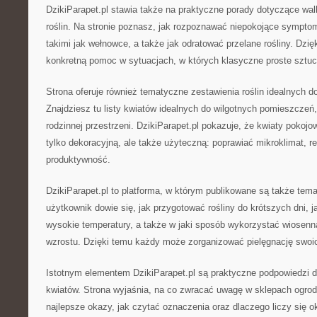
DzikiParapet.pl stawia także na praktyczne porady dotyczące wal
roślin. Na stronie poznasz, jak rozpoznawać niepokojące symptom
takimi jak wełnowce, a także jak odratować przelane rośliny. Dzię
konkretną pomoc w sytuacjach, w których klasyczne proste sztucz
Strona oferuje również tematyczne zestawienia roślin idealnych 
Znajdziesz tu listy kwiatów idealnych do wilgotnych pomieszczeń
rodzinnej przestrzeni. DzikiParapet.pl pokazuje, że kwiaty pokojo
tylko dekoracyjną, ale także użyteczną: poprawiać mikroklimat, r
produktywność.
DzikiParapet.pl to platforma, w którym publikowane są także tema
użytkownik dowie się, jak przygotować rośliny do krótszych dni, 
wysokie temperatury, a także w jaki sposób wykorzystać wiosenn
wzrostu. Dzięki temu każdy może zorganizować pielęgnację swoich
Istotnym elementem DzikiParapet.pl są praktyczne podpowiedzi 
kwiatów. Strona wyjaśnia, na co zwracać uwagę w sklepach ogrod
najlepsze okazy, jak czytać oznaczenia oraz dlaczego liczy się o