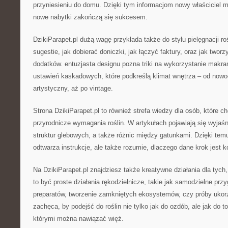
przyniesieniu do domu. Dzięki tym informacjom nowy właściciel 
nowe nabytki zakończą się sukcesem.
DzikiParapet.pl dużą wagę przykłada także do stylu pielęgnacji ro
sugestie, jak dobierać doniczki, jak łączyć faktury, oraz jak tworz
dodatków. entuzjasta designu pozna triki na wykorzystanie makra
ustawień kaskadowych, które podkreślą klimat wnętrza – od now
artystyczny, aż po vintage.
Strona DzikiParapet.pl to również strefa wiedzy dla osób, które ch
przyrodnicze wymagania roślin. W artykułach pojawiają się wyjaśn
struktur glebowych, a także różnic między gatunkami. Dzięki temu
odtwarza instrukcje, ale także rozumie, dlaczego dane krok jest ko
Na DzikiParapet.pl znajdziesz także kreatywne działania dla tych,
to być proste działania rękodzielnicze, takie jak samodzielne p
preparatów, tworzenie zamkniętych ekosystemów, czy próby ukor
zachęca, by podejść do roślin nie tylko jak do ozdób, ale jak do 
którymi można nawiązać więź.