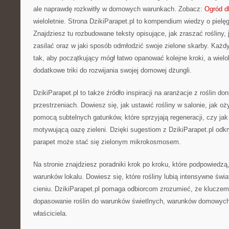
ale naprawdę rozkwitły w domowych warunkach. Zobacz:
Ogród d
wieloletnie. Strona DzikiParapet.pl to kompendium wiedzy o pielęg
Znajdziesz tu rozbudowane teksty opisujące, jak zraszać rośliny, 
zasilać oraz w jaki sposób odmłodzić swoje zielone skarby. Każd
tak, aby początkujący mógł łatwo opanować kolejne kroki, a wielo
dodatkowe triki do rozwijania swojej domowej dżungli.
DzikiParapet.pl to także źródło inspiracji na aranżacje z roślin 
przestrzeniach. Dowiesz się, jak ustawić rośliny w salonie, jak oż
pomocą subtelnych gatunków, które sprzyjają regeneracji, czy jak
motywującą oazę zieleni. Dzięki sugestiom z DzikiParapet.pl odk
parapet może stać się zielonym mikrokosmosem.
Na stronie znajdziesz poradniki krok po kroku, które podpowiedzą
warunków lokalu. Dowiesz się, które rośliny lubią intensywne świat
cieniu. DzikiParapet.pl pomaga odbiorcom zrozumieć, że kluczem
dopasowanie roślin do warunków świetlnych, warunków domowyc
właściciela.