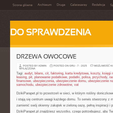
Archiwum
Druga
Galatasaray
Redakcja
Strona główna
Sp
DO SPRAWDZENIA
DRZEWA OWOCOWE
POSTED BY ADMIN
POSTED ON GRU - 7 - 2025
MOŻLIWOŚĆ 
WYŁĄCZONA
Tagi:
audyt
,
bilans
,
cit
,
faktoring
,
karta kredytowa
,
koszty
,
księgi
leasing
,
pit
,
planowanie podatkowe
,
podatki
,
polisa
,
przychody
,
ra
finansowe
,
ubezpieczenia
,
ubezpieczenie domu
,
ubezpieczenie na
samochodu
,
ubezpieczenie zdrowotne
,
vat
DzikiParapet.pl to przestrzeń w sieci, w którym rośliny doniczko
i stają się centrum uwagi każdego domu. To serwis stworzony z m
zamienić swój okienny zakątek w zieloną oazę, pełną inspiracji 
DzikiParapet.pl znajdziesz wszystko, czego potrzebujesz, aby Two