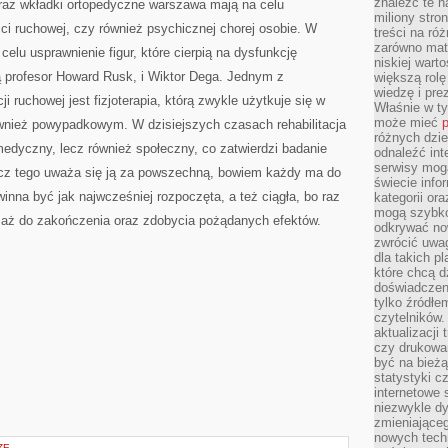
znaleźć te n
a oraz wkładki ortopedyczne warszawa mają na celu
miliony stron
ci ruchowej, czy również psychicznej chorej osobie. W
treści na ró
zarówno mater
celu usprawnienie figur, które cierpią na dysfunkcję
niskiej wart
ą profesor Howard Rusk, i Wiktor Dega. Jednym z
większą rolę
wiedzę i pre
ji ruchowej jest fizjoterapia, którą zwykle użytkuje się w
Właśnie w t
może mieć
p
ównież powypadkowym. W dzisiejszych czasach rehabilitacja
różnych dzie
medyczny, lecz również społeczny, co zatwierdzi badanie
odnaleźć int
serwisy mogą
z tego uważa się ją za powszechną, bowiem każdy ma do
świecie info
inna być jak najwcześniej rozpoczęta, a też ciągła, bo raz
kategorii or
mogą szybko
aż do zakończenia oraz zdobycia pożądanych efektów.
odkrywać no
zwrócić uwag
dla takich p
które chcą d
doświadczeni
tylko źródłem
czytelników.
aktualizacji
czy drukowa
być na bieżą
statystyki c
internetowe
niezwykle d
zmieniająceg
nowych tech
ZE