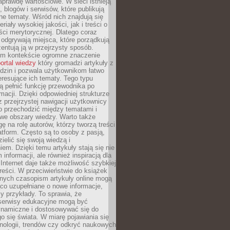
aprawdę wartościowe. W sieci istnieją
, blogów i serwisów, które publikują
żne tematy. Wśród nich znajdują się
iały wysokiej jakości, jak i treści o
ości merytorycznej. Dlatego coraz
 odgrywają miejsca, które porządkują
zentują ją w przejrzysty sposób.
ym kontekście ogromne znaczenie
ortal wiedzy
który gromadzi artykuły z
dzin i pozwala użytkownikom łatwo
eresujące ich tematy. Tego typu
 pełnić funkcję przewodnika po
rmacji. Dzięki odpowiedniej strukturze
az przejrzystej nawigacji użytkownicy
 przechodzić między tematami i
we obszary wiedzy. Warto także
ę na rolę autorów, którzy tworzą treści
latform. Często są to osoby z pasją,
zielić się swoją wiedzą i
em. Dzięki temu artykuły stają się nie
 informacji, ale również inspiracją dla
 Internet daje także możliwość szybkiej
 treści. W przeciwieństwie do książek
nych czasopism artykuły online mogą
co uzupełniane o nowe informacje,
zy przykłady. To sprawia, że
 serwisy edukacyjne mogą być
ynamiczne i dostosowywać się do
o się świata. W miarę pojawiania się
nologii, trendów czy odkryć naukowych