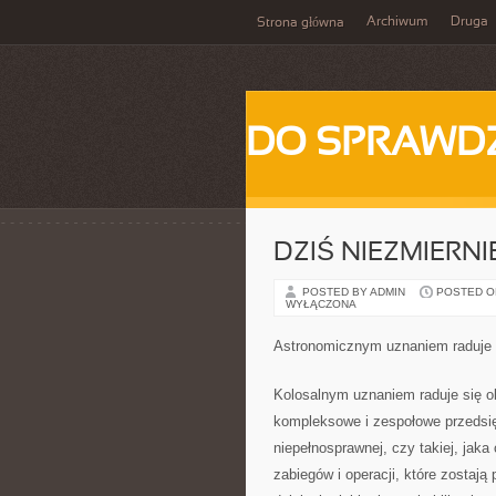
Archiwum
Druga
Strona główna
DO SPRAWD
DZIŚ NIEZMIERNI
POSTED BY ADMIN
POSTED ON 
WYŁĄCZONA
Astronomicznym uznaniem raduje si
Kolosalnym uznaniem raduje się obe
kompleksowe i zespołowe przedsię
niepełnosprawnej, czy takiej, jaka
zabiegów i operacji, które zostaj