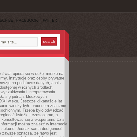
SCRIBE
FACEBOOK
TWITTER
świat opiera się w dużej mierze na
Firmy, instytucje oraz osoby prywatne
cyzje na podstawie danych, analiz
dostępnej w różnych źródłach.
wyszukiwania i interpretowania
tała się jedną z kluczowych
XXI wieku. Jeszcze kilkanaście lat
anie wiedzy było procesem znacznie
asochłonnym. Trzeba było odwiedzać
przeglądać książki i czasopisma, a
 konsultować się z ekspertami. Dziś
 informacji można znaleźć w internecie
ku sekund. Jednak sama dostępność
ie zawsze oznacza, że łatwo jest