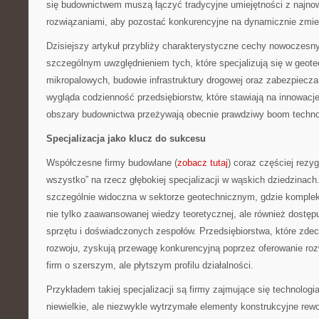
się budownictwem muszą łączyć tradycyjne umiejętności z najno
rozwiązaniami, aby pozostać konkurencyjne na dynamicznie zmie
Dzisiejszy artykuł przybliży charakterystyczne cechy nowoczesn
szczególnym uwzględnieniem tych, które specjalizują się w geote
mikropalowych, budowie infrastruktury drogowej oraz zabezpiecza
wygląda codzienność przedsiębiorstw, które stawiają na innowacje
obszary budownictwa przeżywają obecnie prawdziwy boom techno
Specjalizacja jako klucz do sukcesu
Współczesne firmy budowlane (
zobacz tutaj
) coraz częściej rezy
wszystko” na rzecz głębokiej specjalizacji w wąskich dziedzinach.
szczególnie widoczna w sektorze geotechnicznym, gdzie kompl
nie tylko zaawansowanej wiedzy teoretycznej, ale również dostęp
sprzętu i doświadczonych zespołów. Przedsiębiorstwa, które zdec
rozwoju, zyskują przewagę konkurencyjną poprzez oferowanie roz
firm o szerszym, ale płytszym profilu działalności.
Przykładem takiej specjalizacji są firmy zajmujące się technolog
niewielkie, ale niezwykle wytrzymałe elementy konstrukcyjne rewo