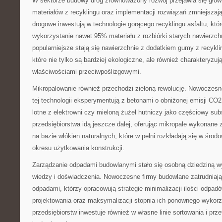
W sektorze budowy dróg zrównoważony rozwój przejawia się głów
materiałów z recyklingu oraz implementacji rozwiązań zmniejsza
drogowe inwestują w technologie gorącego recyklingu asfaltu, kt
wykorzystanie nawet 95% materiału z rozbiórki starych nawierzch
popularniejsze stają się nawierzchnie z dodatkiem gumy z recyk
które nie tylko są bardziej ekologiczne, ale również charakteryzuj
właściwościami przeciwpoślizgowymi.
Mikropalowanie również przechodzi zieloną rewolucję. Nowoczesne
tej technologii eksperymentują z betonami o obniżonej emisji CO
lotne z elektrowni czy mieloną żużel hutniczy jako częściowy sub
przedsiębiorstwa idą jeszcze dalej, oferując mikropale wykonan
na bazie włókien naturalnych, które w pełni rozkładają się w śro
okresu użytkowania konstrukcji.
Zarządzanie odpadami budowlanymi stało się osobną dziedziną w
wiedzy i doświadczenia. Nowoczesne firmy budowlane zatrudniają 
odpadami, którzy opracowują strategie minimalizacji ilości odpadó
projektowania oraz maksymalizacji stopnia ich ponownego wykorz
przedsiębiorstw inwestuje również w własne linie sortowania i pr