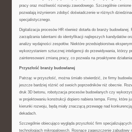
pracy oraz możliwość rozwoju zawodowego. Szczególnie cenione 
pozwalają inżynierom zdobyć doświadczenie w różnych dziedzin
specjalistycznego.
Digitalizacja procesów HR również dotarła do branży budowlanej.
zarządzania talentami do identyfikacji najlepszych kandydatów o
analizy wydajności zespołów. Niektóre przedsiębiorstwa eksperym
wykorzystaniem sztucznej inteligencji do przewidywania, którzy
zainteresowani zmianą pracy, co pozwala na proaktywne działania
Przyszłość branży budowlanej
Patrząc w przyszłość, można śmiało stwierdzić, że firmy budowl
jeszcze bardziej różnić od swoich poprzedników niż obecnie. Rozwó
druk 3D betonu, robotyzacja procesów budowlanych czy wykorzysta
w projektowaniu konstrukcji dopiero nabiera tempa. Firmy, które ju
kierunki rozwoju, będą miały znaczącą przewagę nad konkurenc
dekadach.
Szczególnie obiecująco wygląda przyszłość firm specjalizujących 
technologiach mikropalowych. Rosnące zagęszczenie zabudowy m