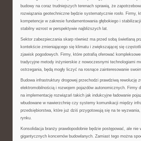
budowy na coraz trudniejszych terenach sprawią, że zapotrzebo
rozwiązania geotechniczne będzie systematycznie rosło. Firmy, któ
kompetencje w zakresie fundamentowania głębokiego i stabilizacj
stabilny wzrost w perspektywie najbliższych lat.
Sektor zabezpieczania skarp również ma przed sobą świetlaną pr
kontekście zmieniającego się klimatu i zwiększającej się częstot
zjawisk pogodowych. Firmy, które potrafią oferować kompleksowe
tradycyjne metody inżynierskie z nowoczesnymi technologiami mo
ostrzegania, będą mogły liczyć na rosnące zainteresowanie swoim
Budowa infrastruktury drogowej przechodzi prawdziwą rewolucję 
elektromobilnością i rozwojem pojazdów autonomicznych. Firmy
na implementację rozwiązań takich jak indukcyjne ładowanie poj
wbudowane w nawierzchnię czy systemy komunikacji między infra
przedsiębiorstwa, które już dziś przygotowują się na te wyzwania,
rynku.
Konsolidacja branży prawdopodobnie będzie postępować, ale nie
gigantycznych koncernów budowlanych. Zamiast tego można spodz