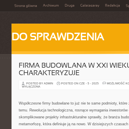
Archiwum
Druga
Galatasaray
Redakcja
Strona główna
Sp
DO SPRAWDZENIA
FIRMA BUDOWLANA W XXI WIEKU
CHARAKTERYZUJE
POSTED BY ADMIN
POSTED ON CZE - 5 - 2025
MOŻLIWOŚĆ K
WYŁĄCZONA
Współczesne firmy budowlane to już nie te same podmioty, które
temu. Rewolucja technologiczna, rosnące wymagania inwestorów o
skomplikowane projekty infrastrukturalne sprawiły, że branża bud
metamorfozę, która definiuje ją na nowo. W dzisiejszych czasach