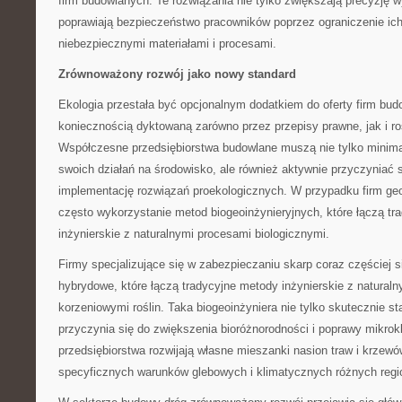
firm budowlanych. Te rozwiązania nie tylko zwiększają precyzję w
poprawiają bezpieczeństwo pracowników poprzez ograniczenie ich 
niebezpiecznymi materiałami i procesami.
Zrównoważony rozwój jako nowy standard
Ekologia przestała być opcjonalnym dodatkiem do oferty firm bud
koniecznością dyktowaną zarówno przez przepisy prawne, jak i ro
Współczesne przedsiębiorstwa budowlane muszą nie tylko minim
swoich działań na środowisko, ale również aktywnie przyczyniać 
implementację rozwiązań proekologicznych. W przypadku firm ge
często wykorzystanie metod biogeoinżynieryjnych, które łączą tr
inżynierskie z naturalnymi procesami biologicznymi.
Firmy specjalizujące się w zabezpieczaniu skarp coraz częściej s
hybrydowe, które łączą tradycyjne metody inżynierskie z natural
korzeniowymi roślin. Taka biogeoinżyniera nie tylko skutecznie sta
przyczynia się do zwiększenia bioróżnorodności i poprawy mikrokl
przedsiębiorstwa rozwijają własne mieszanki nasion traw i krze
specyficznych warunków glebowych i klimatycznych różnych regi