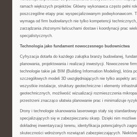
ramach większych projektów. Główny wykonawca często pełni rolę
poszczególne etapy prac wyspecjalizowanym podwykonawcom. T
wymaga od firm budowlanych nie tylko kompetencji technicznych,
zarządzania złożonymi łańcuchami dostaw i koordynacji prac wie
specjalistycznych.
Technologia jako fundament nowoczesnego budownictwa
Cyfryzacja dotarła do każdego zakątka branży budowlanej, funda
planowania, projektowania i realizacji inwestycji. Nowoczesne fi
technologie takie jak BIM (Building Information Modeling), która 
szczegółowych modeli 3D uwzględniających nie tylko aspekty arch
wszystkie instalacje, struktury geotechniczne i elementy infrastr
geotechnicznych, możliwość wizualizacji rozmieszczenia mikropa
przestrzeni znacząco ułatwia planowanie prac i minimalizuje ry
Drony i technologie skanowania laserowego stały się standardo
specjalizujących się w zabezpieczaniu skarp. Dzięki nim możliwe
dokładnej inwentaryzacji terenu, identyfikacja potencjalnych zagr
skuteczności wdrożonych rozwiązań zabezpieczających. Niektóre f