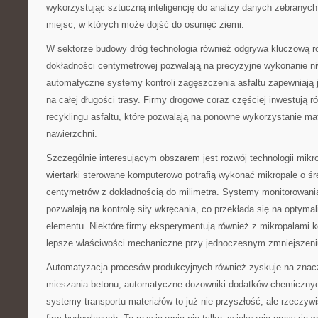
wykorzystując sztuczną inteligencję do analizy danych zebranych
miejsc, w których może dojść do osunięć ziemi.
W sektorze budowy dróg technologia również odgrywa kluczową 
dokładności centymetrowej pozwalają na precyzyjne wykonanie niw
automatyczne systemy kontroli zagęszczenia asfaltu zapewniają j
na całej długości trasy. Firmy drogowe coraz częściej inwestują r
recyklingu asfaltu, które pozwalają na ponowne wykorzystanie mat
nawierzchni.
Szczególnie interesującym obszarem jest rozwój technologii mi
wiertarki sterowane komputerowo potrafią wykonać mikropale o śr
centymetrów z dokładnością do milimetra. Systemy monitorowani
pozwalają na kontrolę siły wkręcania, co przekłada się na optyma
elementu. Niektóre firmy eksperymentują również z mikropalami 
lepsze właściwości mechaniczne przy jednoczesnym zmniejszeniu
Automatyzacja procesów produkcyjnych również zyskuje na zna
mieszania betonu, automatyczne dozowniki dodatków chemiczny
systemy transportu materiałów to już nie przyszłość, ale rzeczy