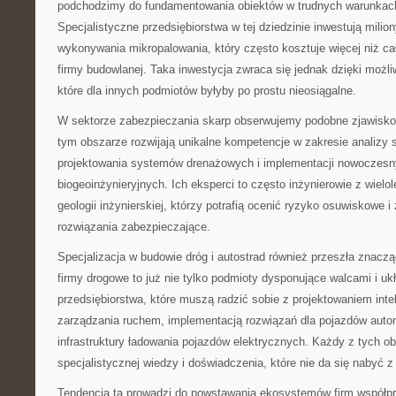
podchodzimy do fundamentowania obiektów w trudnych warunkac
Specjalistyczne przedsiębiorstwa w tej dziedzinie inwestują milio
wykonywania mikropalowania, który często kosztuje więcej niż ca
firmy budowlanej. Taka inwestycja zwraca się jednak dzięki możliw
które dla innych podmiotów byłyby po prostu nieosiągalne.
W sektorze zabezpieczania skarp obserwujemy podobne zjawisko.
tym obszarze rozwijają unikalne kompetencje w zakresie analizy 
projektowania systemów drenażowych i implementacji nowoczesn
biogeoinżynieryjnych. Ich eksperci to często inżynierowie z wiel
geologii inżynierskiej, którzy potrafią ocenić ryzyko osuwiskowe 
rozwiązania zabezpieczające.
Specjalizacja w budowie dróg i autostrad również przeszła znac
firmy drogowe to już nie tylko podmioty dysponujące walcami i uk
przedsiębiorstwa, które muszą radzić sobie z projektowaniem int
zarządzania ruchem, implementacją rozwiązań dla pojazdów aut
infrastruktury ładowania pojazdów elektrycznych. Każdy z tych
specjalistycznej wiedzy i doświadczenia, które nie da się nabyć z
Tendencja ta prowadzi do powstawania ekosystemów firm współp