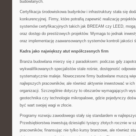
budowlanych.
Certyfikacja środowiskowa budynków i infrastruktury stała się d
konkurencyjnej. Firmy, które potrafią zapewnić realizację projek
systemów certyfikacyjnych takich jak BREEAM czy LEED, mogą 
oraz dostęp do prestiżowych projektów. Wymaga to jednak inwest
oraz implementację zaawansowanych systemów kontroli jakości 
Kadra jako największy atut współczesnych firm
Branża budowlana mierzy się z paradoksem: podczas gdy zapotr
wykwalifikowanych specjalistów stale rośnie, dostępność odpowi
systematycznie maleje. Nowoczesne firmy budowlane muszą więc
najlepszych pracowników, ale również aktywnie inwestować w ich 
organizacji. Szczególnie dotyczy to obszarów wymagających wysoki
geotechnika czy technologie mikropalowe, gdzie pojedynczy doś
być wart swojej wagi w złocie.
Programy rozwoju zawodowego stały się standardem w najlepszy
Przedsiębiorstwa inwestują dziesiątki tysięcy złotych rocznie w s
pracowników, finansując nie tylko kursy branżowe, ale również s