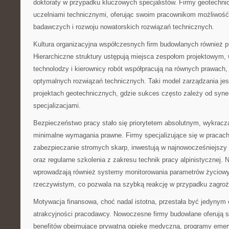
doktoraty w przypadku kluczowych specjalistów. Firmy geotechni
uczelniami technicznymi, oferując swoim pracownikom możliwość 
badawczych i rozwoju nowatorskich rozwiązań technicznych.
Kultura organizacyjna współczesnych firm budowlanych również p
Hierarchiczne struktury ustępują miejsca zespołom projektowym, 
technolodzy i kierownicy robót współpracują na równych prawach,
optymalnych rozwiązań technicznych. Taki model zarządzania jes
projektach geotechnicznych, gdzie sukces często zależy od syne
specjalizacjami.
Bezpieczeństwo pracy stało się priorytetem absolutnym, wykrac
minimalne wymagania prawne. Firmy specjalizujące się w pracach
zabezpieczanie stromych skarp, inwestują w najnowocześniejszy 
oraz regularne szkolenia z zakresu technik pracy alpinistycznej. 
wprowadzają również systemy monitorowania parametrów życiow
rzeczywistym, co pozwala na szybką reakcję w przypadku zagroż
Motywacja finansowa, choć nadal istotna, przestała być jedyny
atrakcyjności pracodawcy. Nowoczesne firmy budowlane oferują 
benefitów obejmujące prywatną opiekę medyczną, programy emery