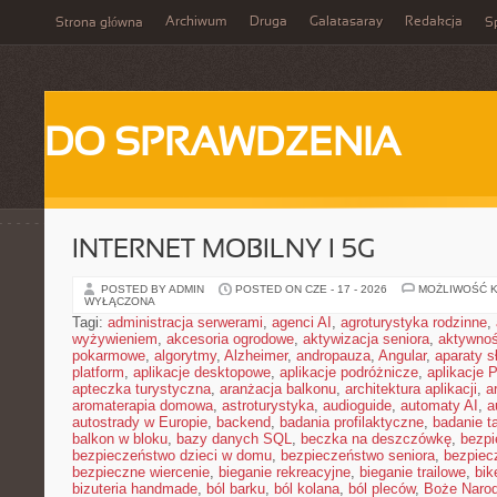
Archiwum
Druga
Galatasaray
Redakcja
Strona główna
Sp
DO SPRAWDZENIA
INTERNET MOBILNY I 5G
POSTED BY ADMIN
POSTED ON CZE - 17 - 2026
MOŻLIWOŚĆ 
WYŁĄCZONA
Tagi:
administracja serwerami
,
agenci AI
,
agroturystyka rodzinne
,
wyżywieniem
,
akcesoria ogrodowe
,
aktywizacja seniora
,
aktywnoś
pokarmowe
,
algorytmy
,
Alzheimer
,
andropauza
,
Angular
,
aparaty 
platform
,
aplikacje desktopowe
,
aplikacje podróżnicze
,
aplikacje
apteczka turystyczna
,
aranżacja balkonu
,
architektura aplikacji
,
a
aromaterapia domowa
,
astroturystyka
,
audioguide
,
automaty AI
,
a
autostrady w Europie
,
backend
,
badania profilaktyczne
,
badanie t
balkon w bloku
,
bazy danych SQL
,
beczka na deszczówkę
,
bezpi
bezpieczeństwo dzieci w domu
,
bezpieczeństwo seniora
,
bezpiec
bezpieczne wiercenie
,
bieganie rekreacyjne
,
bieganie trailowe
,
bik
bizuteria handmade
,
ból barku
,
ból kolana
,
ból pleców
,
Boże Naro