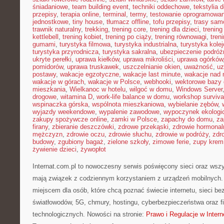
śniadaniowe
,
team building event
,
techniki oddechowe
,
tekstylia
przepisy
,
terapia online
,
terminal
,
termy
,
testowanie oprogramowan
jednostkowe
,
tiny house
,
tłumacz offline
,
tofu przepisy
,
trasy sa
trawnik naturalny
,
trekking
,
trening core
,
trening dla dzieci
,
trening
kettlebell
,
trening kobiet
,
trening po ciąży
,
trening równowagi
,
tren
gumami
,
turystyka filmowa
,
turystyka industrialna
,
turystyka kole
turystyka przyrodnicza
,
turystyka sakralna
,
ubezpieczenie podróż
ukryte perełki
,
uprawa kiełków
,
uprawa mikroliści
,
uprawa ogórków
pomidorów
,
uprawa truskawek
,
uszczelnianie okien
,
uważność
,
uz
postawy
,
wakacje egzotyczne
,
wakacje last minute
,
wakacje nad
wakacje w górach
,
wakacje w Polsce
,
webhooki
,
wektorowe bazy
mieszkania
,
Wielkanoc w hotelu
,
wilgoć w domu
,
Windows Server
drogowe
,
witamina D
,
work-life balance w domu
,
workshop surviva
wspinaczka górska
,
wspólnota mieszkaniowa
,
wybielanie zębów
,
wyjazdy weekendowe
,
wypalenie zawodowe
,
wypoczynek ekologi
zakupy spożywcze online
,
zamki w Polsce
,
zapachy do domu
,
za
firany
,
zbieranie deszczówki
,
zdrowe przekąski
,
zdrowie hormonal
mężczyzn
,
zdrowie oczu
,
zdrowie słuchu
,
zdrowie w podróży
,
zdr
budowy
,
zgubiony bagaż
,
zielone szkoły
,
zimowe ferie
,
zupy krem
żywienie dzieci
,
żywopłot
Internat.com.pl to nowoczesny serwis poświęcony sieci oraz wsz
mają związek z codziennym korzystaniem z urządzeń mobilnych
miejscem dla osób, które chcą poznać świecie internetu, sieci b
światłowodów, 5G, chmury, hostingu, cyberbezpieczeństwa oraz 
technologicznych. Nowości na stronie:
Prawo i Regulacje w Intern