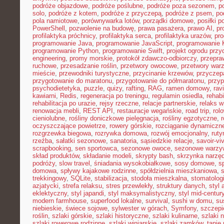
podróże objazdowe
,
podróże poślubne
,
podróże poza sezonem
,
p
solo
,
podróże z kotem
,
podróże z przyczepą
,
podróże z psem
,
po
pola namiotowe
,
porównywarka lotów
,
porządki domowe
,
posiłki p
PowerShell
,
pozwolenie na budowę
,
prawa pasażera
,
prawo AI
,
pr
profilaktyka próchnicy
,
profilaktyka serca
,
profilaktyka urazów
,
pr
programowanie Java
,
programowanie JavaScript
,
programowanie K
programowanie Python
,
programowanie Swift
,
projekt ogrodu pr
engineering
,
promy morskie
,
protokół zdawczo-odbiorczy
,
przepr
ruchowe
,
przesadzanie roślin
,
przetwory owocowe
,
przetwory war
mieście
,
przewodniki turystyczne
,
przycinanie krzewów
,
przyczep
przygotowanie do maratonu
,
przygotowanie do półmaratonu
,
przyp
psychodietetyka
,
puzzle
,
quizy
,
rafting
,
RAG
,
ramen domowy
,
rav
kawiarni
,
Redis
,
regeneracja po treningu
,
regulamin osiedla
,
rehabi
rehabilitacja po urazie
,
rejsy rzeczne
,
relacje partnerskie
,
relaks 
renowacja mebli
,
REST API
,
restauracje wegańskie
,
road trip
,
rol
cieniolubne
,
rośliny doniczkowe pielęgnacja
,
rośliny egzotyczne
,
r
oczyszczające powietrze
,
rowery górskie
,
rozciąganie dynamiczn
rozgrzewka biegowa
,
rozrywka domowa
,
rozwój emocjonalny
,
ruty
rzeźba
,
sałatki sezonowe
,
sanatoria
,
sąsiedzkie relacje
,
savoir-vi
scrapbooking
,
sen sportowca
,
sezonowe owoce
,
sezonowe warzy
skład produktów
,
składanie modeli
,
skrypty bash
,
skrzynka narzę
podróży
,
slow travel
,
śniadania wysokobiałkowe
,
sosy domowe
,
s
domowa
,
spływy kajakowe rodzinne
,
spółdzielnia mieszkaniowa
,
trekkingowy
,
SQLite
,
stabilizacja
,
stodoła mieszkalna
,
stomatolo
azjatycki
,
strefa relaksu
,
stres przewlekły
,
struktury danych
,
styl 
eklektyczny
,
styl japandi
,
styl maksymalistyczny
,
styl mid-centur
modern farmhouse
,
superfood lokalne
,
survival
,
sushi w domu
,
su
niebieskie
,
świece sojowe
,
sylwester w górach
,
Symfony
,
szczepi
roślin
,
szlaki górskie
,
szlaki historyczne
,
szlaki kulinarne
,
szlaki 
szlaki rowerowe rodzinne
,
szlaki winiarskie
,
szlaki zamków
,
tanie 