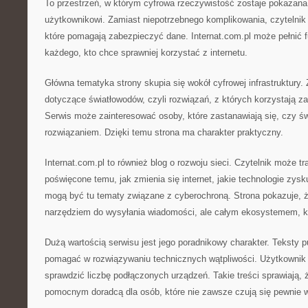
To przestrzeń, w którym cyfrowa rzeczywistość zostaje pokazana
użytkownikowi. Zamiast niepotrzebnego komplikowania, czytelnik
które pomagają zabezpieczyć dane. Internat.com.pl może pełnić
każdego, kto chce sprawniej korzystać z internetu.
Główna tematyka strony skupia się wokół cyfrowej infrastruktury. Z
dotyczące światłowodów, czyli rozwiązań, z których korzystają 
Serwis może zainteresować osoby, które zastanawiają się, czy św
rozwiązaniem. Dzięki temu strona ma charakter praktyczny.
Internat.com.pl to również blog o rozwoju sieci. Czytelnik może tra
poświęcone temu, jak zmienia się internet, jakie technologie zys
mogą być tu tematy związane z cyberochroną. Strona pokazuje, że 
narzędziem do wysyłania wiadomości, ale całym ekosystemem, któ
Dużą wartością serwisu jest jego poradnikowy charakter. Teksty 
pomagać w rozwiązywaniu technicznych wątpliwości. Użytkownik 
sprawdzić liczbę podłączonych urządzeń. Takie treści sprawiają, 
pomocnym doradcą dla osób, które nie zawsze czują się pewnie 