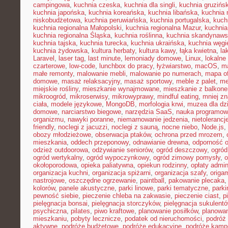
campingowa
,
kuchnia czeska
,
kuchnia dla singli
,
kuchnia gruzińs
kuchnia japońska
,
kuchnia koreańska
,
kuchnia libańska
,
kuchnia
niskobudżetowa
,
kuchnia peruwiańska
,
kuchnia portugalska
,
kuch
kuchnia regionalna Małopolski
,
kuchnia regionalna Mazur
,
kuchnia
kuchnia regionalna Śląska
,
kuchnia roślinna
,
kuchnia skandynaw
kuchnia tajska
,
kuchnia turecka
,
kuchnia ukraińska
,
kuchnia węgi
kuchnia żydowska
,
kultura herbaty
,
kultura kawy
,
łąka kwietna
,
la
Laravel
,
laser tag
,
last minute
,
lemoniady domowe
,
Linux
,
lokalne
czarterowe
,
low-code
,
lunchbox do pracy
,
łyżwiarstwo
,
macOS
,
m
małe remonty
,
malowanie mebli
,
malowanie po numerach
,
mapa of
domowe
,
masaż relaksacyjny
,
masaż sportowy
,
meble z palet
,
me
miejskie rośliny
,
mieszkanie wynajmowane
,
mieszkanie z balkon
mikroogród
,
mikroserwisy
,
mikrowyprawy
,
mindful eating
,
mniej z
ciała
,
modele językowe
,
MongoDB
,
morfologia krwi
,
muzea dla dzi
domowe
,
narciarstwo biegowe
,
narzędzia SaaS
,
nauka programow
organizmu
,
nawyki poranne
,
niemarnowanie jedzenia
,
nietoleranc
friendly
,
noclegi z jacuzzi
,
noclegi z sauną
,
nocne niebo
,
Node.js
,
obozy młodzieżowe
,
obserwacja ptaków
,
ochrona przed mrozem
,
mieszkania
,
oddech przeponowy
,
odnawianie drewna
,
odporność 
odzież outdoorowa
,
odżywianie seniorów
,
ogród deszczowy
,
ogród
ogród wertykalny
,
ogród wypoczynkowy
,
ogród zimowy pomysły
,
o
okołoporodowa
,
opieka paliatywna
,
opiekun rodzinny
,
opłaty admin
organizacja kuchni
,
organizacja spiżarni
,
organizacja szafy
,
origa
nastrojowe
,
oszczędne ogrzewanie
,
paintball
,
pakowanie plecaka
kolorów
,
panele akustyczne
,
parki linowe
,
parki tematyczne
,
parki
pewność siebie
,
pieczenie chleba na zakwasie
,
pieczenie ciast
,
p
pielęgnacja bonsai
,
pielęgnacja storczyków
,
pielęgnacja sukulent
psychiczna
,
pilates
,
piwo kraftowe
,
planowanie posiłków
,
planowa
mieszkaniu
,
pobyty lecznicze
,
podatek od nieruchomości
,
podróż
aktywne
,
podróże budżetowe
,
podróże edukacyjne
,
podróże kam