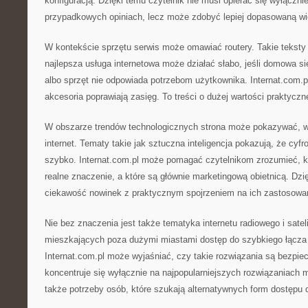
konfiguracją. Dzięki temu czytelnik nie musi opierać się wyłączn
przypadkowych opiniach, lecz może zdobyć lepiej dopasowaną wi
W kontekście sprzętu serwis może omawiać routery. Takie teksty
najlepsza usługa internetowa może działać słabo, jeśli domowa si
albo sprzęt nie odpowiada potrzebom użytkownika. Internat.com.p
akcesoria poprawiają zasięg. To treści o dużej wartości praktyczne
W obszarze trendów technologicznych strona może pokazywać, w
internet. Tematy takie jak sztuczna inteligencja pokazują, że cyfr
szybko. Internat.com.pl może pomagać czytelnikom zrozumieć, k
realne znaczenie, a które są głównie marketingową obietnicą. Dz
ciekawość nowinek z praktycznym spojrzeniem na ich zastosowa
Nie bez znaczenia jest także tematyka internetu radiowego i satel
mieszkających poza dużymi miastami dostęp do szybkiego łącz
Internat.com.pl może wyjaśniać, czy takie rozwiązania są bezpiec
koncentruje się wyłącznie na najpopularniejszych rozwiązaniach m
także potrzeby osób, które szukają alternatywnych form dostępu d