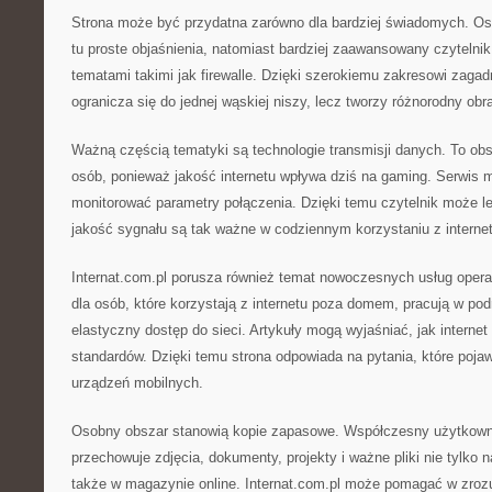
Strona może być przydatna zarówno dla bardziej świadomych. Os
tu proste objaśnienia, natomiast bardziej zaawansowany czytelni
tematami takimi jak firewalle. Dzięki szerokiemu zakresowi zagadn
ogranicza się do jednej wąskiej niszy, lecz tworzy różnorodny obr
Ważną częścią tematyki są technologie transmisji danych. To obsz
osób, ponieważ jakość internetu wpływa dziś na gaming. Serwis 
monitorować parametry połączenia. Dzięki temu czytelnik może le
jakość sygnału są tak ważne w codziennym korzystaniu z internet
Internat.com.pl porusza również temat nowoczesnych usług opera
dla osób, które korzystają z internetu poza domem, pracują w po
elastyczny dostęp do sieci. Artykuły mogą wyjaśniać, jak interne
standardów. Dzięki temu strona odpowiada na pytania, które poja
urządzeń mobilnych.
Osobny obszar stanowią kopie zapasowe. Współczesny użytkownik
przechowuje zdjęcia, dokumenty, projekty i ważne pliki nie tylko 
także w magazynie online. Internat.com.pl może pomagać w zroz