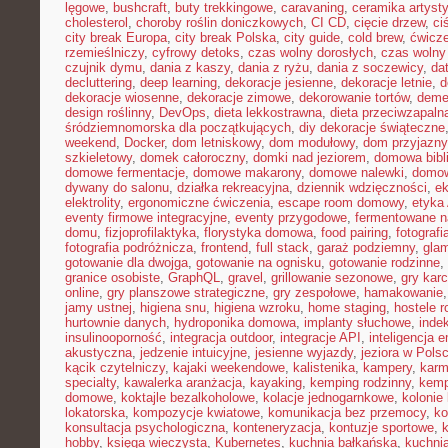
lęgowe
,
bushcraft
,
buty trekkingowe
,
caravaning
,
ceramika artyst
cholesterol
,
choroby roślin doniczkowych
,
CI CD
,
cięcie drzew
,
ci
city break Europa
,
city break Polska
,
city guide
,
cold brew
,
ćwicze
rzemieślniczy
,
cyfrowy detoks
,
czas wolny dorosłych
,
czas wolny 
czujnik dymu
,
dania z kaszy
,
dania z ryżu
,
dania z soczewicy
,
da
decluttering
,
deep learning
,
dekoracje jesienne
,
dekoracje letnie
,
d
dekoracje wiosenne
,
dekoracje zimowe
,
dekorowanie tortów
,
deme
design roślinny
,
DevOps
,
dieta lekkostrawna
,
dieta przeciwzapaln
śródziemnomorska dla początkujących
,
diy dekoracje świąteczne
weekend
,
Docker
,
dom letniskowy
,
dom modułowy
,
dom przyjazny
szkieletowy
,
domek całoroczny
,
domki nad jeziorem
,
domowa bibl
domowe fermentacje
,
domowe makarony
,
domowe nalewki
,
domow
dywany do salonu
,
działka rekreacyjna
,
dziennik wdzięczności
,
e
elektrolity
,
ergonomiczne ćwiczenia
,
escape room domowy
,
etyka 
eventy firmowe integracyjne
,
eventy przygodowe
,
fermentowane n
domu
,
fizjoprofilaktyka
,
florystyka domowa
,
food pairing
,
fotografi
fotografia podróżnicza
,
frontend
,
full stack
,
garaż podziemny
,
gla
gotowanie dla dwojga
,
gotowanie na ognisku
,
gotowanie rodzinne
,
granice osobiste
,
GraphQL
,
gravel
,
grillowanie sezonowe
,
gry kar
online
,
gry planszowe strategiczne
,
gry zespołowe
,
hamakowanie
jamy ustnej
,
higiena snu
,
higiena wzroku
,
home staging
,
hostele r
hurtownie danych
,
hydroponika domowa
,
implanty słuchowe
,
inde
insulinooporność
,
integracja outdoor
,
integracje API
,
inteligencja 
akustyczna
,
jedzenie intuicyjne
,
jesienne wyjazdy
,
jeziora w Pols
kącik czytelniczy
,
kajaki weekendowe
,
kalistenika
,
kampery
,
karm
specialty
,
kawalerka aranżacja
,
kayaking
,
kemping rodzinny
,
kemp
domowe
,
koktajle bezalkoholowe
,
kolacje jednogarnkowe
,
kolonie 
lokatorska
,
kompozycje kwiatowe
,
komunikacja bez przemocy
,
ko
konsultacja psychologiczna
,
konteneryzacja
,
kontuzje sportowe
,
hobby
,
księga wieczysta
,
Kubernetes
,
kuchnia bałkańska
,
kuchnia