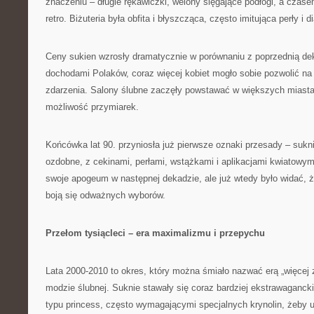
znaczeniu – długie rękawiczki, welony sięgające podłogi, a czas
retro. Biżuteria była obfita i błyszcząca, często imitująca perły i 
Ceny sukien wzrosły dramatycznie w porównaniu z poprzednią de
dochodami Polaków, coraz więcej kobiet mogło sobie pozwolić na
zdarzenia. Salony ślubne zaczęły powstawać w większych miastac
możliwość przymiarek.
Końcówka lat 90. przyniosła już pierwsze oznaki przesady – sukni
ozdobne, z cekinami, perłami, wstążkami i aplikacjami kwiatowym
swoje apogeum w następnej dekadzie, ale już wtedy było widać, ż
boją się odważnych wyborów.
Przełom tysiącleci – era maximalizmu i przepychu
Lata 2000-2010 to okres, który można śmiało nazwać erą „więcej z
modzie ślubnej. Suknie stawały się coraz bardziej ekstrawaganc
typu princess, często wymagającymi specjalnych krynolin, żeby 