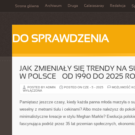
Archiwum
Druga
Galatasaray
Redakcja
Strona główna
Sp
DO SPRAWDZENIA
JAK ZMIENIAŁY SIĘ TRENDY NA 
W POLSCE – OD 1990 DO 2025 R
POSTED BY ADMIN
POSTED ON CZE - 5 - 2025
MOŻLIWOŚĆ K
WYŁĄCZONA
Pamiętasz jeszcze czasy, kiedy każda panna młoda marzyła o suk
weselny z metrami tiulu i cekinami? Albo może należysz do pokole
minimalistyczne kreacje w stylu Meghan Markle? Ewolucja polskie
fascynująca podróż przez 35 lat przemian społecznych, ekonomic