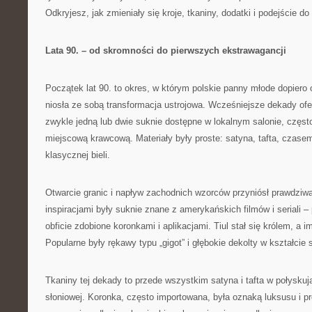
Odkryjesz, jak zmieniały się kroje, tkaniny, dodatki i podejście do 
Lata 90. – od skromności do pierwszych ekstrawagancji
Początek lat 90. to okres, w którym polskie panny młode dopiero 
niosła ze sobą transformacja ustrojowa. Wcześniejsze dekady ofe
zwykle jedną lub dwie suknie dostępne w lokalnym salonie, częs
miejscową krawcową. Materiały były proste: satyna, tafta, czas
klasycznej bieli.
Otwarcie granic i napływ zachodnich wzorców przyniósł prawdziw
inspiracjami były suknie znane z amerykańskich filmów i seriali 
obficie zdobione koronkami i aplikacjami. Tiul stał się królem, a i
Popularne były rękawy typu „gigot” i głębokie dekolty w kształcie 
Tkaniny tej dekady to przede wszystkim satyna i tafta w połyskują
słoniowej. Koronka, często importowana, była oznaką luksusu i pr