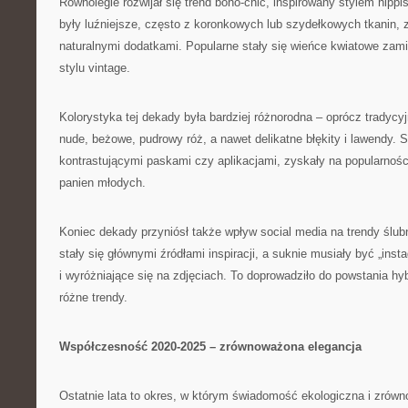
Równolegle rozwijał się trend boho-chic, inspirowany stylem hippi
były luźniejsze, często z koronkowych lub szydełkowych tkanin, z
naturalnymi dodatkami. Popularne stały się wieńce kwiatowe zami
stylu vintage.
Kolorystyka tej dekady była bardziej różnorodna – oprócz tradycyjn
nude, beżowe, pudrowy róż, a nawet delikatne błękity i lawendy. 
kontrastującymi paskami czy aplikacjami, zyskały na popularnoś
panien młodych.
Koniec dekady przyniósł także wpływ social media na trendy ślubn
stały się głównymi źródłami inspiracji, a suknie musiały być „ins
i wyróżniające się na zdjęciach. To doprowadziło do powstania h
różne trendy.
Współczesność 2020-2025 – zrównoważona elegancja
Ostatnie lata to okres, w którym świadomość ekologiczna i zrówn