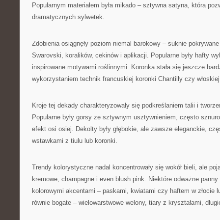
Popularnym materiałem była mikado – sztywna satyna, która pozw
dramatycznych sylwetek.
Zdobienia osiągnęły poziom niemal barokowy – suknie pokrywane 
Swarovski, koralików, cekinów i aplikacji. Popularne były hafty 
inspirowane motywami roślinnymi. Koronka stała się jeszcze bard
wykorzystaniem technik francuskiej koronki Chantilly czy włoskiej
Kroje tej dekady charakteryzowały się podkreślaniem talii i tworz
Popularne były gorsy ze sztywnym usztywnieniem, często sznurow
efekt osi osiej. Dekolty były głębokie, ale zawsze eleganckie, cz
wstawkami z tiulu lub koronki.
Trendy kolorystyczne nadal koncentrowały się wokół bieli, ale poj
kremowe, champagne i even blush pink. Niektóre odważne panny 
kolorowymi akcentami – paskami, kwiatami czy haftem w złocie lu
równie bogate – wielowarstwowe welony, tiary z kryształami, długi