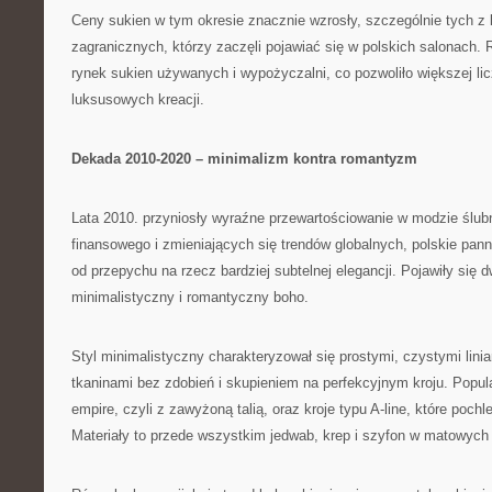
Ceny sukien w tym okresie znacznie wzrosły, szczególnie tych z k
zagranicznych, którzy zaczęli pojawiać się w polskich salonach.
rynek sukien używanych i wypożyczalni, co pozwoliło większej lic
luksusowych kreacji.
Dekada 2010-2020 – minimalizm kontra romantyzm
Lata 2010. przyniosły wyraźne przewartościowanie w modzie ślu
finansowego i zmieniających się trendów globalnych, polskie pan
od przepychu na rzecz bardziej subtelnej elegancji. Pojawiły się 
minimalistyczny i romantyczny boho.
Styl minimalistyczny charakteryzował się prostymi, czystymi linia
tkaninami bez zdobień i skupieniem na perfekcyjnym kroju. Popula
empire, czyli z zawyżoną talią, oraz kroje typu A-line, które poch
Materiały to przede wszystkim jedwab, krep i szyfon w matowyc