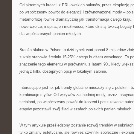
Od skromnych kreacji z PRL-owskich salonów, przez eksplozję prz
po współczesny powrót do elegancji i zrównoważonej mody – pol
metamorfozę równie dramatyczną jak transformacja całego kraju.
nowe wzorce, inspiracje i możliwości, które dzisiaj tworzą bogaty
dla współczesnych panien młodych.
Branża ślubna w Polsce to dziś rynek wart ponad 8 miliardów złot
suknię stanowią średnio 15-25% całego budżetu weselnego. To po
znaczenie tego elementu w porównaniu z latami 90., kiedy większ
jedną z kilku dostępnych opcji w lokalnym salonie.
Interesujące jest to, jak trendy globalne mieszały się z polskimi t
kombinacje stylów. Od wpływów zachodniej mody, przez fascynac
serialami, po współczesny powrót do korzeni i poszukiwanie aute
etapów pozostawił swój ślad w szafach polskich panien młodych.
W tym artykule prześledzony zostanie rozwój trendów w sukniach 
tylko zmiany estetyczne, ale również czynniki społeczne i ekonom