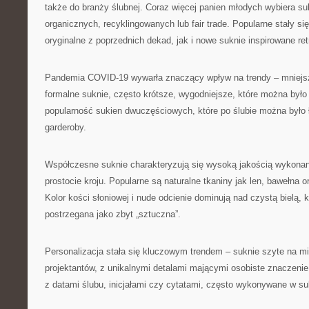
także do branży ślubnej. Coraz więcej panien młodych wybiera su
organicznych, recyklingowanych lub fair trade. Popularne stały si
oryginalne z poprzednich dekad, jak i nowe suknie inspirowane ret
Pandemia COVID-19 wywarła znaczący wpływ na trendy – mniejs
formalne suknie, często krótsze, wygodniejsze, które można było
popularność sukien dwuczęściowych, które po ślubie można było
garderoby.
Współczesne suknie charakteryzują się wysoką jakością wykonan
prostocie kroju. Popularne są naturalne tkaniny jak len, bawełna 
Kolor kości słoniowej i nude odcienie dominują nad czystą bielą, 
postrzegana jako zbyt „sztuczna”.
Personalizacja stała się kluczowym trendem – suknie szyte na mi
projektantów, z unikalnymi detalami mającymi osobiste znaczenie 
z datami ślubu, inicjałami czy cytatami, często wykonywane w su