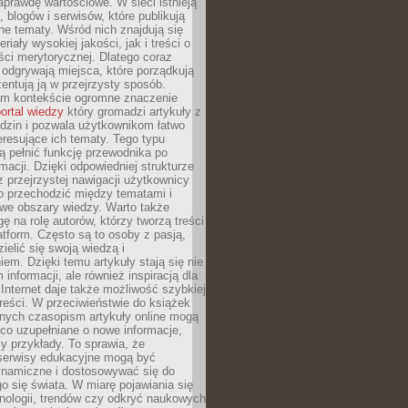
aprawdę wartościowe. W sieci istnieją
, blogów i serwisów, które publikują
żne tematy. Wśród nich znajdują się
iały wysokiej jakości, jak i treści o
ości merytorycznej. Dlatego coraz
 odgrywają miejsca, które porządkują
zentują ją w przejrzysty sposób.
ym kontekście ogromne znaczenie
ortal wiedzy
który gromadzi artykuły z
dzin i pozwala użytkownikom łatwo
eresujące ich tematy. Tego typu
 pełnić funkcję przewodnika po
rmacji. Dzięki odpowiedniej strukturze
az przejrzystej nawigacji użytkownicy
 przechodzić między tematami i
we obszary wiedzy. Warto także
ę na rolę autorów, którzy tworzą treści
latform. Często są to osoby z pasją,
zielić się swoją wiedzą i
em. Dzięki temu artykuły stają się nie
 informacji, ale również inspiracją dla
 Internet daje także możliwość szybkiej
 treści. W przeciwieństwie do książek
nych czasopism artykuły online mogą
co uzupełniane o nowe informacje,
zy przykłady. To sprawia, że
 serwisy edukacyjne mogą być
ynamiczne i dostosowywać się do
o się świata. W miarę pojawiania się
nologii, trendów czy odkryć naukowych