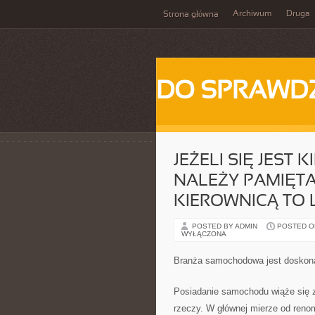
Archiwum
Druga
Strona główna
DO SPRAWD
JEŻELI SIĘ JES
NALEŻY PAMIĘTAĆ
KIEROWNICĄ TO L
POSTED BY ADMIN
POSTED ON 
WYŁĄCZONA
Branża samochodowa jest doskona
Posiadanie samochodu wiąże się 
rzeczy. W głównej mierze od reno