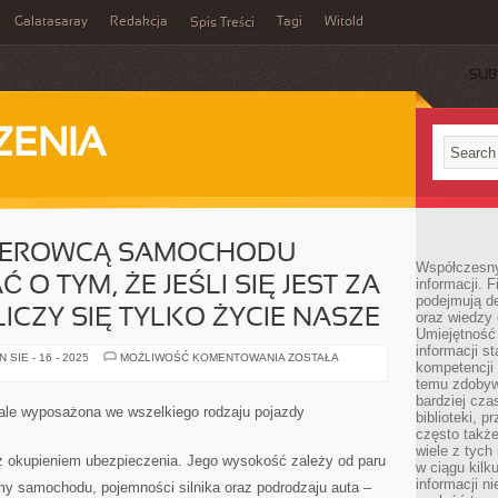
Galatasaray
Redakcja
Tagi
Witold
Spis Treści
SUB
ZENIA
T KIEROWCĄ SAMOCHODU
Współczesny 
 O TYM, ŻE JEŚLI SIĘ JEST ZA
informacji. 
podejmują de
ICZY SIĘ TYLKO ŻYCIE NASZE
oraz wiedzy 
Umiejętność 
informacji s
JEŻELI
SIE - 16 - 2025
MOŻLIWOŚĆ KOMENTOWANIA
ZOSTAŁA
kompetencji 
SIĘ
JEST
temu zdobyw
KIEROWCĄ
bardziej cz
SAMOCHODU
le wyposażona we wszelkiego rodzaju pojazdy
biblioteki, 
NALEŻY
PAMIĘTAĆ
często także
O
wiele z tych
TYM,
z okupieniem ubezpieczenia. Jego wysokość zależy od paru
w ciągu kil
ŻE
JEŚLI
informacji n
my samochodu, pojemności silnika oraz podrodzaju auta –
SIĘ