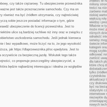
znaleźć te n
JEST
sobowy, czy także ciężarowy. Tu ubezpieczenie przewoźnika
ZA
miliony stron
KIEROWNICĄ
treści na ró
oty ważne jest także przeznaczenie samochodu. Czy ma on
TO
zarówno mater
LICZY
SIĘ
czy również ma być źródłem utrzymania, czy najtreściwiej
niskiej wart
TYLKO
większą rolę
ŻYCIE
yczą sobie jeszcze posiadać informacje o tym, gdzie
wiedzę i pre
NASZE
Właśnie w t
awdź ubezpieczenie do licencji przewoźnika. Jest to
może mieć
p
niektóre ulice są bardziej ruchliwe niż inny oraz w związku z
różnych dzie
odnaleźć int
obieństwo uszkodzenia samochodu. Jeśli jednak kierowca
serwisy mogą
yjnie i bez wypadkowo, może liczyć na to, że jego wysokość
świecie info
kategorii or
ższa, jak https://dlaprzewoznika.pl/oc-spedytora. Jest to
mogą szybko
odkrywać no
a oczywiście za bezpieczną jazdę. Wskutek tego także
zwrócić uwag
lejności, co proponuje poszczególny ubezpieczyciel, a
dla takich p
które chcą d
tóra będzie najbardziej interesująca i idealna ze względów
doświadczeni
tylko źródłem
czytelników.
aktualizacji
czy drukowa
być na bieżą
statystyki c
internetowe
niezwykle d
zmieniająceg
nowych tech