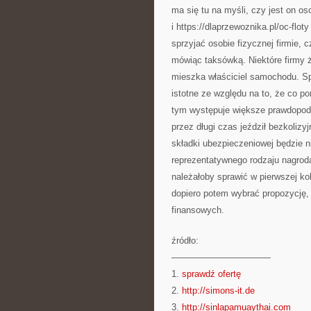
ma się tu na myśli, czy jest on o
i https://dlaprzewoznika.pl/oc-fl
sprzyjać osobie fizycznej firmie, 
mówiąc taksówką. Niektóre firmy ż
mieszka właściciel samochodu. Spr
istotne ze względu na to, że co po
tym występuje większe prawdopod
przez długi czas jeździł bezkoliz
składki ubezpieczeniowej będzie ni
reprezentatywnego rodzaju nagrod
należałoby sprawić w pierwszej ko
dopiero potem wybrać propozycję, k
finansowych.
źródło:
———————————
1.
sprawdź ofertę
2.
http://simons-it.de
3.
http://sinlapamuaythai.com