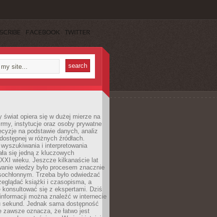
SCRIBE
FACEBOOK
TWITTER
świat opiera się w dużej mierze na
Firmy, instytucje oraz osoby prywatne
cyzje na podstawie danych, analiz
dostępnej w różnych źródłach.
wyszukiwania i interpretowania
tała się jedną z kluczowych
XXI wieku. Jeszcze kilkanaście lat
anie wiedzy było procesem znacznie
asochłonnym. Trzeba było odwiedzać
przeglądać książki i czasopisma, a
 konsultować się z ekspertami. Dziś
 informacji można znaleźć w internecie
ku sekund. Jednak sama dostępność
ie zawsze oznacza, że łatwo jest