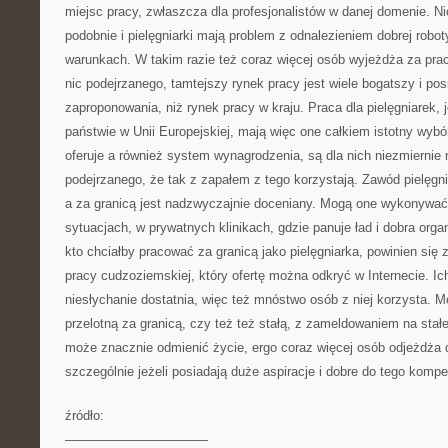
miejsc pracy, zwłaszcza dla profesjonalistów w danej domenie. Ni
podobnie i pielęgniarki mają problem z odnalezieniem dobrej robot
warunkach. W takim razie też coraz więcej osób wyjeżdża za pra
nic podejrzanego, tamtejszy rynek pracy jest wiele bogatszy i pos
zaproponowania, niż rynek pracy w kraju. Praca dla pielęgniarek,
państwie w Unii Europejskiej, mają więc one całkiem istotny wybór
oferuje a również system wynagrodzenia, są dla nich niezmiernie 
podejrzanego, że tak z zapałem z tego korzystają. Zawód pielęgni
a za granicą jest nadzwyczajnie doceniany. Mogą one wykonywa
sytuacjach, w prywatnych klinikach, gdzie panuje ład i dobra org
kto chciałby pracować za granicą jako pielęgniarka, powinien się 
pracy cudzoziemskiej, który ofertę można odkryć w Internecie. Ich 
niesłychanie dostatnia, więc też mnóstwo osób z niej korzysta. M
przelotną za granicą, czy też też stałą, z zameldowaniem na stał
może znacznie odmienić życie, ergo coraz więcej osób odjeżdża d
szczególnie jeżeli posiadają duże aspiracje i dobre do tego kompe
źródło:
———————————