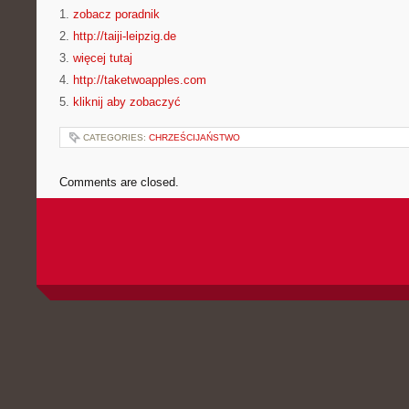
1.
zobacz poradnik
2.
http://taiji-leipzig.de
3.
więcej tutaj
4.
http://taketwoapples.com
5.
kliknij aby zobaczyć
CATEGORIES:
CHRZEŚCIJAŃSTWO
Comments are closed.