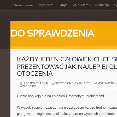
Archiwum
Druga
Galatasaray
Redakcja
Strona główna
Sp
DO SPRAWDZENIA
KAŻDY JEDEN CZŁOWIEK CHCE S
PREZENTOWAĆ JAK NAJLEPIEJ D
OTOCZENIA
POSTED BY ADMIN
POSTED ON SIE - 18 - 2025
MOŻLIWOŚĆ 
WYŁĄCZONA
Ludzie borykają się na co dzień z rozmaitymi problemami
W współczesnych czasach na nieszczęście bardzo trudno można 
pracę, w szczególności jeśli zależy nam na wysokich zarobkach. 