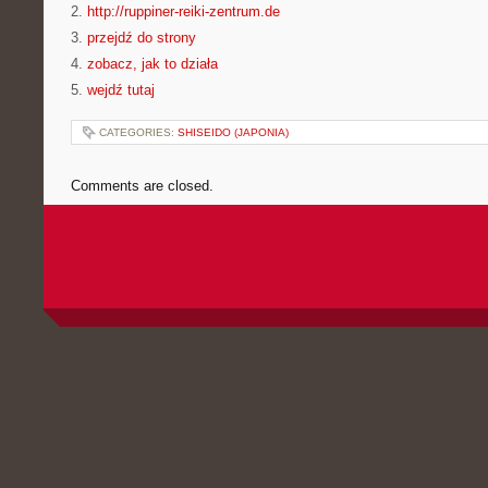
2.
http://ruppiner-reiki-zentrum.de
3.
przejdź do strony
4.
zobacz, jak to działa
5.
wejdź tutaj
CATEGORIES:
SHISEIDO (JAPONIA)
Comments are closed.