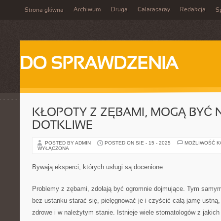
Archiwum
Druga
Galatasaray
Redakcja
Strona główna
Sp
DO SPRAWDZENIA
KŁOPOTY Z ZĘBAMI, MOGĄ BYĆ N
DOTKLIWE
POSTED BY ADMIN
POSTED ON SIE - 15 - 2025
MOŻLIWOŚĆ 
WYŁĄCZONA
Bywają eksperci, których usługi są docenione
Problemy z zębami, zdołają być ogromnie dojmujące. Tym samym 
bez ustanku starać się, pielęgnować je i czyścić całą jamę ustną,
zdrowe i w należytym stanie. Istnieje wiele stomatologów z jakich