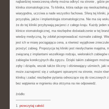
najbardziej nowoczesną ofertę można odkryć na stronie
, gdzie p
klinika stomatologiczna. To klinika, która raduje się nieskazitelną 
wiarygodna, uczciwa a nade wszystko fachowa. Sferą tej kliniki, j
przyzębia, jakże i implantologia stomatologiczna. Nie ma się w
że do tej kliniki przybywają pacjenci z całego kraju. Każdy jeden s
klinice stomatologicznej, ma niezbędne doświadczenie w tej bran
wiedzę medyczną, by zdołał przeprowadzać rozmaite zabiegi. Wie
jest ich w miarę pociągająca cena, a również wyjątkowe znieczule
przeżyć zabieg. Propozycja tej kliniki jest niesłychanie majętna, 
związaną z implantami wszelkiego rodzaju, wielorakich zabiegów 
zabiegów korekcyjnych dla zgryzu. Dzięki takim zabiegom można
zęby i dziąsła, wszak także śliczny i olśniewający uśmiech, jaki
może zaznajomić się z usługami opisanymi na stronie, może równ
kliniką i zadać niezbędne pytania odnoszące się do rzeczowych 
bez wątpienia w mgnieniu oka otrzyma na nie odpowiedź.
źródło:
———————————
1.
przeczytaj całość