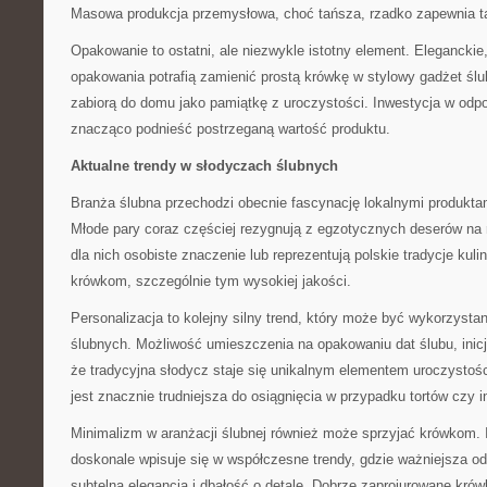
Masowa produkcja przemysłowa, choć tańsza, rzadko zapewnia 
Opakowanie to ostatni, ale niezwykle istotny element. Elegancki
opakowania potrafią zamienić prostą krówkę w stylowy gadżet ślub
zabiorą do domu jako pamiątkę z uroczystości. Inwestycja w od
znacząco podnieść postrzeganą wartość produktu.
Aktualne trendy w słodyczach ślubnych
Branża ślubna przechodzi obecnie fascynację lokalnymi produkta
Młode pary coraz częściej rezygnują z egzotycznych deserów na 
dla nich osobiste znaczenie lub reprezentują polskie tradycje kuli
krówkom, szczególnie tym wysokiej jakości.
Personalizacja to kolejny silny trend, który może być wykorzyst
ślubnych. Możliwość umieszczenia na opakowaniu dat ślubu, inicj
że tradycyjna słodycz staje się unikalnym elementem uroczystośc
jest znacznie trudniejsza do osiągnięcia w przypadku tortów czy 
Minimalizm w aranżacji ślubnej również może sprzyjać krówkom. 
doskonale wpisuje się w współczesne trendy, gdzie ważniejsza o
subtelna elegancja i dbałość o detale. Dobrze zaprojurowane kró