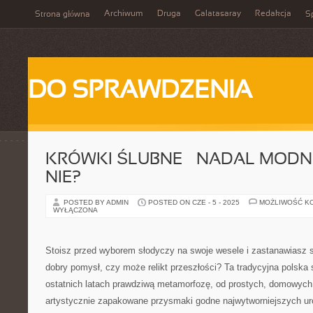
Archiwum
Druga
Galatasaray
Redakcja
Strona główna
Sp
DO SPRAWDZENIA
KRÓWKI ŚLUBNE – NADAL MODNE
NIE?
POSTED BY ADMIN
POSTED ON CZE - 5 - 2025
MOŻLIWOŚĆ K
WYŁĄCZONA
Stoisz przed wyborem słodyczy na swoje wesele i zastanawiasz si
dobry pomysł, czy może relikt przeszłości? Ta tradycyjna polska
ostatnich latach prawdziwą metamorfozę, od prostych, domowych
artystycznie zapakowane przysmaki godne najwytworniejszych ur