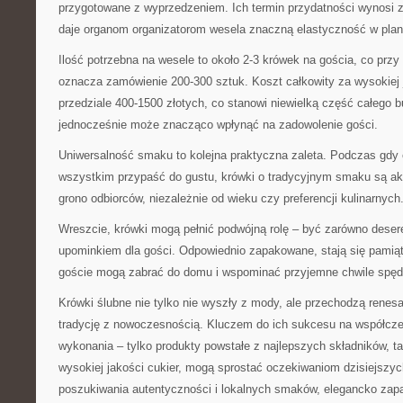
przygotowane z wyprzedzeniem. Ich termin przydatności wynosi 
daje organom organizatorom wesela znaczną elastyczność w pla
Ilość potrzebna na wesele to około 2-3 krówek na gościa, co pr
oznacza zamówienie 200-300 sztuk. Koszt całkowity za wysokiej 
przedziale 400-1500 złotych, co stanowi niewielką część całego 
jednocześnie może znacząco wpłynąć na zadowolenie gości.
Uniwersalność smaku to kolejna praktyczna zaleta. Podczas gdy
wszystkim przypaść do gustu, krówki o tradycyjnym smaku są a
grono odbiorców, niezależnie od wieku czy preferencji kulinarnych
Wreszcie, krówki mogą pełnić podwójną rolę – być zarówno deser
upominkiem dla gości. Odpowiednio zapakowane, stają się pamiąt
goście mogą zabrać do domu i wspominać przyjemne chwile spęd
Krówki ślubne nie tylko nie wyszły z mody, ale przechodzą renes
tradycję z nowoczesnością. Kluczem do ich sukcesu na współcze
wykonania – tylko produkty powstałe z najlepszych składników, ta
wysokiej jakości cukier, mogą sprostać oczekiwaniom dzisiejszy
poszukiwania autentyczności i lokalnych smaków, elegancko zap