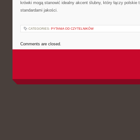
krówki mogą stanowić idealny akcent ślubny, który łączy polskie
standardami jakości.
CATEGORIES:
PYTANIA OD CZYTELNIKÓW
Comments are closed.