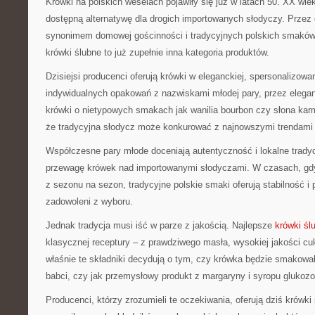
Krówki na polskich weselach pojawiły się już w latach 50. XX wiek
dostępną alternatywę dla drogich importowanych słodyczy. Przez d
synonimem domowej gościnności i tradycyjnych polskich smakó
krówki ślubne to już zupełnie inna kategoria produktów.
Dzisiejsi producenci oferują krówki w eleganckiej, spersonalizowa
indywidualnych opakowań z nazwiskami młodej pary, przez elega
krówki o nietypowych smakach jak wanilia bourbon czy słona karm
że tradycyjna słodycz może konkurować z najnowszymi trendami 
Współczesne pary młode doceniają autentyczność i lokalne trady
przewagę krówek nad importowanymi słodyczami. W czasach, gdy 
z sezonu na sezon, tradycyjne polskie smaki oferują stabilność i
zadowoleni z wyboru.
Jednak tradycja musi iść w parze z jakością. Najlepsze
krówki śl
klasycznej receptury – z prawdziwego masła, wysokiej jakości cu
właśnie te składniki decydują o tym, czy krówka będzie smakow
babci, czy jak przemysłowy produkt z margaryny i syropu glukoz
Producenci, którzy zrozumieli te oczekiwania, oferują dziś krówk