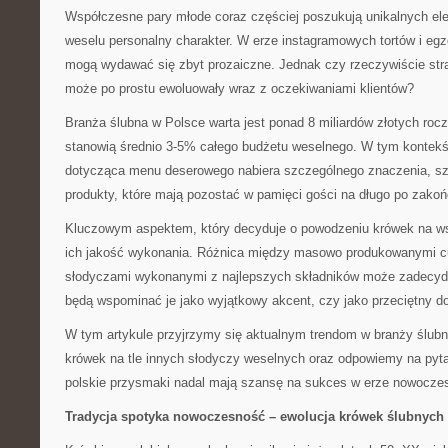
Współczesne pary młode coraz częściej poszukują unikalnych el
weselu personalny charakter. W erze instagramowych tortów i eg
mogą wydawać się zbyt prozaiczne. Jednak czy rzeczywiście stra
może po prostu ewoluowały wraz z oczekiwaniami klientów?
Branża ślubna w Polsce warta jest ponad 8 miliardów złotych rocz
stanowią średnio 3-5% całego budżetu weselnego. W tym kontekś
dotycząca menu deserowego nabiera szczególnego znaczenia, sz
produkty, które mają pozostać w pamięci gości na długo po zakoń
Kluczowym aspektem, który decyduje o powodzeniu krówek na ws
ich jakość wykonania. Różnica między masowo produkowanymi cu
słodyczami wykonanymi z najlepszych składników może zadecyd
będą wspominać je jako wyjątkowy akcent, czy jako przeciętny d
W tym artykule przyjrzymy się aktualnym trendom w branży ślubn
krówek na tle innych słodyczy weselnych oraz odpowiemy na pytan
polskie przysmaki nadal mają szansę na sukces w erze nowoczes
Tradycja spotyka nowoczesność – ewolucja krówek ślubnych