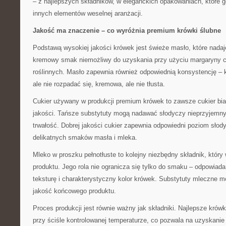
– z najlepszych składników, w eleganckich opakowaniach, które g
innych elementów weselnej aranżacji.
Jakość ma znaczenie – co wyróżnia premium krówki ślubne
Podstawą wysokiej jakości krówek jest świeże masło, które nadaj
kremowy smak niemożliwy do uzyskania przy użyciu margaryny c
roślinnych. Masło zapewnia również odpowiednią konsystencję –
ale nie rozpadać się, kremowa, ale nie tłusta.
Cukier używany w produkcji premium krówek to zawsze cukier bia
jakości. Tańsze substytuty mogą nadawać słodyczy nieprzyjemny
trwałość. Dobrej jakości cukier zapewnia odpowiedni poziom słod
delikatnych smaków masła i mleka.
Mleko w proszku pełnotłuste to kolejny niezbędny składnik, któr
produktu. Jego rola nie ogranicza się tylko do smaku – odpowiad
teksturę i charakterystyczny kolor krówek. Substytuty mleczne 
jakość końcowego produktu.
Proces produkcji jest równie ważny jak składniki. Najlepsze krów
przy ściśle kontrolowanej temperaturze, co pozwala na uzyskanie