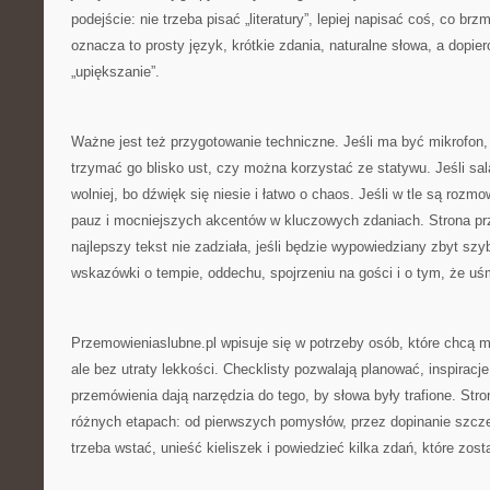
podejście: nie trzeba pisać „literatury”, lepiej napisać coś, co brz
oznacza to prosty język, krótkie zdania, naturalne słowa, a dopi
„upiększanie”.
Ważne jest też przygotowanie techniczne. Jeśli ma być mikrofon,
trzymać go blisko ust, czy można korzystać ze statywu. Jeśli sal
wolniej, bo dźwięk się niesie i łatwo o chaos. Jeśli w tle są rozm
pauz i mocniejszych akcentów w kluczowych zdaniach. Strona pr
najlepszy tekst nie zadziała, jeśli będzie wypowiedziany zbyt szy
wskazówki o tempie, oddechu, spojrzeniu na gości i o tym, że 
Przemowieniaslubne.pl wpisuje się w potrzeby osób, które chcą m
ale bez utraty lekkości. Checklisty pozwalają planować, inspiracj
przemówienia dają narzędzia do tego, by słowa były trafione. St
różnych etapach: od pierwszych pomysłów, przez dopinanie szcz
trzeba wstać, unieść kieliszek i powiedzieć kilka zdań, które zos