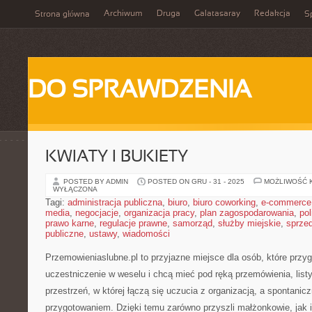
Archiwum
Druga
Galatasaray
Redakcja
Strona główna
Sp
DO SPRAWDZENIA
KWIATY I BUKIETY
POSTED BY ADMIN
POSTED ON GRU - 31 - 2025
MOŻLIWOŚĆ 
WYŁĄCZONA
Tagi:
administracja publiczna
,
biuro
,
biuro coworking
,
e-commerce
media
,
negocjacje
,
organizacja pracy
,
plan zagospodarowania
,
pol
prawo karne
,
regulacje prawne
,
samorząd
,
służby miejskie
,
sprze
publiczne
,
ustawy
,
wiadomości
Przemowieniaslubne.pl to przyjazne miejsce dla osób, które przyg
uczestniczenie w weselu i chcą mieć pod ręką przemówienia, list
przestrzeń, w której łączą się uczucia z organizacją, a spontani
przygotowaniem. Dzięki temu zarówno przyszli małżonkowie, jak i