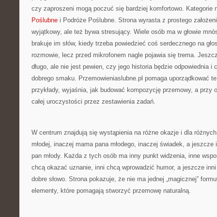
czy zaproszeni mogą poczuć się bardziej komfortowo. Kategorie n
Poślubne
i Podróże Poślubne. Strona wyrasta z prostego założenia
wyjątkowy, ale też bywa stresujący. Wiele osób ma w głowie mnó
brakuje im słów, kiedy trzeba powiedzieć coś serdecznego na głos.
rozmowie, lecz przed mikrofonem nagle pojawia się trema. Jeszcz
długo, ale nie jest pewien, czy jego historia będzie odpowiednia i
dobrego smaku. Przemowieniaslubne.pl pomaga uporządkować te
przykłady, wyjaśnia, jak budować kompozycję przemowy, a przy o
całej uroczystości przez zestawienia zadań.
W centrum znajdują się wystąpienia na różne okazje i dla różnych
młodej, inaczej mama pana młodego, inaczej świadek, a jeszcze i
pan młody. Każda z tych osób ma inny punkt widzenia, inne wspom
chcą okazać uznanie, inni chcą wprowadzić humor, a jeszcze inn
dobre słowo. Strona pokazuje, że nie ma jednej „magicznej” formu
elementy, które pomagają stworzyć przemowę naturalną.