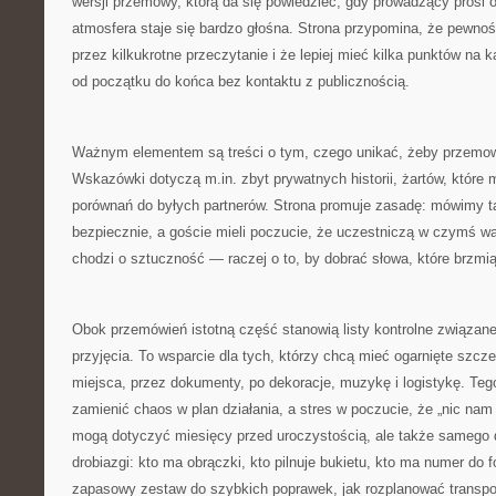
wersji przemowy, którą da się powiedzieć, gdy prowadzący prosi 
atmosfera staje się bardzo głośna. Strona przypomina, że pewnoś
przez kilkukrotne przeczytanie i że lepiej mieć kilka punktów na k
od początku do końca bez kontaktu z publicznością.
Ważnym elementem są treści o tym, czego unikać, żeby przemowa
Wskazówki dotyczą m.in. zbyt prywatnych historii, żartów, które
porównań do byłych partnerów. Strona promuje zasadę: mówimy ta
bezpiecznie, a goście mieli poczucie, że uczestniczą w czymś 
chodzi o sztuczność — raczej o to, by dobrać słowa, które brzmią
Obok przemówień istotną część stanowią listy kontrolne związane 
przyjęcia. To wsparcie dla tych, którzy chcą mieć ogarnięte szcze
miejsca, przez dokumenty, po dekoracje, muzykę i logistykę. Teg
zamienić chaos w plan działania, a stres w poczucie, że „nic nam
mogą dotyczyć miesięcy przed uroczystością, ale także samego 
drobiazgi: kto ma obrączki, kto pilnuje bukietu, kto ma numer do fo
zapasowy zestaw do szybkich poprawek, jak rozplanować transport