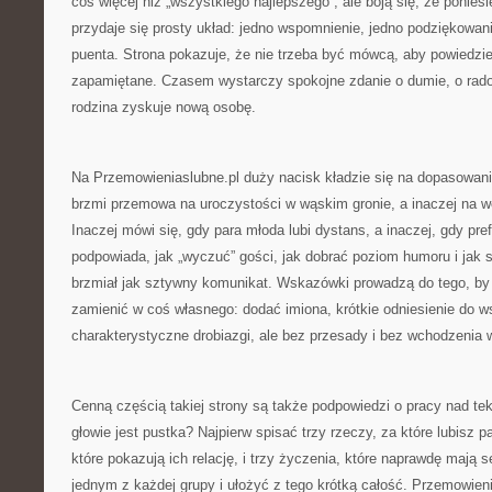
coś więcej niż „wszystkiego najlepszego”, ale boją się, że ponies
przydaje się prosty układ: jedno wspomnienie, jedno podziękowani
puenta. Strona pokazuje, że nie trzeba być mówcą, aby powiedzie
zapamiętane. Czasem wystarczy spokojne zdanie o dumie, o radoś
rodzina zyskuje nową osobę.
Na Przemowieniaslubne.pl duży nacisk kładzie się na dopasowanie
brzmi przemowa na uroczystości w wąskim gronie, a inaczej na we
Inaczej mówi się, gdy para młoda lubi dystans, a inaczej, gdy pr
podpowiada, jak „wyczuć” gości, jak dobrać poziom humoru i jak s
brzmiał jak sztywny komunikat. Wskazówki prowadzą do tego, by
zamienić w coś własnego: dodać imiona, krótkie odniesienie do wsp
charakterystyczne drobiazgi, ale bez przesady i bez wchodzenia 
Cenną częścią takiej strony są także podpowiedzi o pracy nad te
głowie jest pustka? Najpierw spisać trzy rzeczy, za które lubisz 
które pokazują ich relację, i trzy życzenia, które naprawdę mają
jednym z każdej grupy i ułożyć z tego krótką całość. Przemowieni