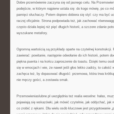
Dobre przemówienie zaczyna się od jasnego celu. Na Przemowien
podejście, w którym najpierw ustala się: do kogo mówię, po co m
pamięci słuchaczy. Potem dopiero dobiera się styl: czy ma być 
raczej oficjalnie. Strona podpowiada też, jak zachować równowag
często działa lepiej niż pięć długich historii, a szczere zdanie potr
wyszukane metafory.
Ogromną wartością są przykłady oparte na czytelnej konstrukcji.
zawierać: powitanie, następnie odwołanie do ich historii, potem doc
piękna puenta i na końcu zaproszenie do toastu. Dzięki temu oso
się w emocjach i wie, że nawet jeśli głos lekko zadrży, to całość
zachęca też, by dopasować długość: przemowa, która trwa krótką
nie męczy gości, a zostawia smak.
Przemowieniaslubne.pl uwzględnia też realia weselne: hałas, muz
pojawiają się wskazówki, jak mówić czytelnie, jak oddychać, jak r
co zrobić z rękami. Dla wielu osób kluczowe jest przygotowanie „p