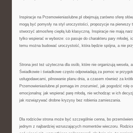
Inspiracje na Przemowieniaslubne.pl obejmują zarówno sferę słów, 
mogą być pomysły na styl uroczystości, propozycje na pierwszy ta
stworzyć atmosferę ciepłą lub klasyczną. Inspiracje nie mają narz
tylko wspierać w wyborze: co pasuje do charakteru pary młodej, ic
temu można budować uroczystość, która będzie spójna, a nie pr
Strona jest też użyteczna dla osób, które nie organizują wesela, 
Świadkowie i świadkowe często odpowiadają za pomoc w przygot
usługodawcami, pilnowanie planu dnia, a czasem również za krót
Przemowieniaslubne.pl pomaga im zrozumieć, jak pogodzić rolę or
emocjonalną: jak wspierać parę młodą, nie wchodząc w ich decyzj
jak rozwiązywać drobne kryzysy bez robienia zamieszania.
Dla rodziców strona może być szczególnie cenna, bo przemówien
jednym z najbardziej wzruszających momentów wieczoru. Rodzic