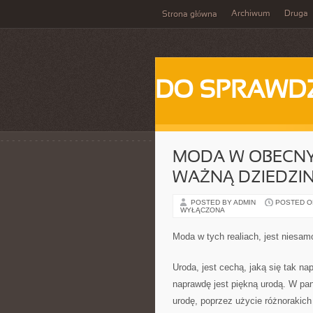
Archiwum
Druga
Strona główna
DO SPRAWD
MODA W OBECNY
WAŻNĄ DZIEDZI
POSTED BY ADMIN
POSTED ON 
WYŁĄCZONA
Moda w tych realiach, jest niesa
Uroda, jest cechą, jaką się tak na
naprawdę jest piękną urodą. W pa
urodę, poprzez użycie różnorakic