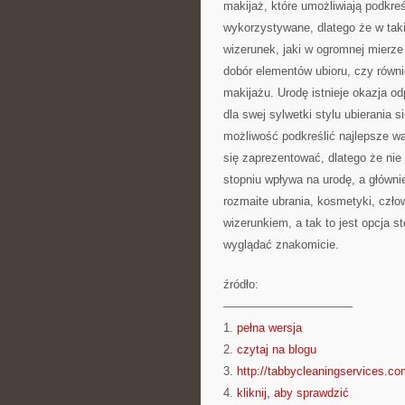
makijaż, które umożliwiają podkre
wykorzystywane, dlatego że w taki
wizerunek, jaki w ogromnej mierz
dobór elementów ubioru, czy równ
makijażu. Urodę istnieje okazja o
dla swej sylwetki stylu ubierania s
możliwość podkreślić najlepsze wal
się zaprezentować, dlatego że n
stopniu wpływa na urodę, a główni
rozmaite ubrania, kosmetyki, czł
wizerunkiem, a tak to jest opcja 
wyglądać znakomicie.
źródło:
———————————
1.
pełna wersja
2.
czytaj na blogu
3.
http://tabbycleaningservices.co
4.
kliknij, aby sprawdzić