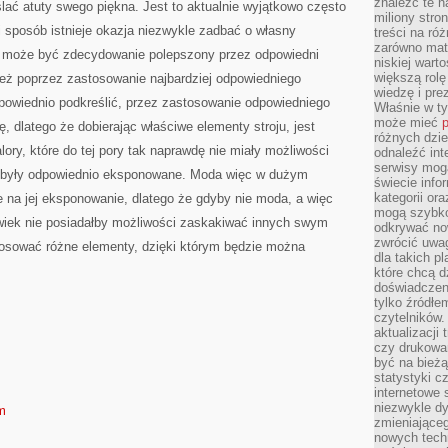
znaleźć te n
ślać atuty swego piękna. Jest to aktualnie wyjątkowo często
miliony stron
 sposób istnieje okazja niezwykle zadbać o własny
treści na ró
zarówno mater
e może być zdecydowanie polepszony przez odpowiedni
niskiej wart
większą rolę
ież poprzez zastosowanie najbardziej odpowiedniego
wiedzę i pre
dpowiednio podkreślić, przez zastosowanie odpowiedniego
Właśnie w t
może mieć
p
ię, dlatego że dobierając właściwe elementy stroju, jest
różnych dzie
ory, które do tej pory tak naprawdę nie miały możliwości
odnaleźć int
serwisy mogą
ie były odpowiednio eksponowane. Moda więc w dużym
świecie info
kategorii or
e na jej eksponowanie, dlatego że gdyby nie moda, a więc
mogą szybko
owiek nie posiadałby możliwości zaskakiwać innych swym
odkrywać no
zwrócić uwag
stosować różne elementy, dzięki którym będzie można
dla takich p
które chcą d
doświadczeni
tylko źródłem
czytelników.
aktualizacji
czy drukowa
być na bieżą
statystyki c
internetowe
niezwykle d
m
zmieniająceg
nowych tech