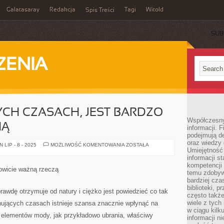
Galatasaray
Redakcja
Tagi
Witold
Spis Treści
SUB
ZENIA
CH CZASACH, JEST BARDZO
Współczesny 
NĄ
informacji. 
podejmują de
oraz wiedzy 
MODA
LIP - 8 - 2025
MOŻLIWOŚĆ KOMENTOWANIA
ZOSTAŁA
Umiejętność 
W
OBECNYCH
informacji s
CZASACH,
kompetencji 
JEST
mowicie ważną rzeczą
BARDZO
temu zdobyw
WAŻNĄ
bardziej cz
DZIEDZINĄ
biblioteki, 
prawdę otrzymuje od natury i ciężko jest powiedzieć co tak
często także
wiele z tych
nujących czasach istnieje szansa znacznie wpłynąć na
w ciągu kil
h elementów mody, jak przykładowo ubrania, właściwy
informacji n