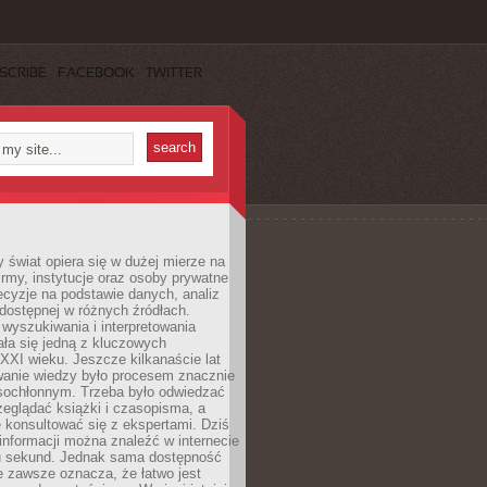
SCRIBE
FACEBOOK
TWITTER
świat opiera się w dużej mierze na
Firmy, instytucje oraz osoby prywatne
cyzje na podstawie danych, analiz
dostępnej w różnych źródłach.
wyszukiwania i interpretowania
tała się jedną z kluczowych
XXI wieku. Jeszcze kilkanaście lat
anie wiedzy było procesem znacznie
asochłonnym. Trzeba było odwiedzać
przeglądać książki i czasopisma, a
 konsultować się z ekspertami. Dziś
 informacji można znaleźć w internecie
ku sekund. Jednak sama dostępność
ie zawsze oznacza, że łatwo jest