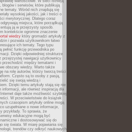
aprawdę wartościowe. W sieci istnieją
, blogów i serwisów, które publikują
żne tematy. Wśród nich znajdują się
iały wysokiej jakości, jak i treści o
ości merytorycznej. Dlatego coraz
 odgrywają miejsca, które porządkują
zentują ją w przejrzysty sposób.
ym kontekście ogromne znaczenie
ortal wiedzy
który gromadzi artykuły z
dzin i pozwala użytkownikom łatwo
eresujące ich tematy. Tego typu
 pełnić funkcję przewodnika po
rmacji. Dzięki odpowiedniej strukturze
az przejrzystej nawigacji użytkownicy
 przechodzić między tematami i
we obszary wiedzy. Warto także
ę na rolę autorów, którzy tworzą treści
latform. Często są to osoby z pasją,
zielić się swoją wiedzą i
em. Dzięki temu artykuły stają się nie
 informacji, ale również inspiracją dla
 Internet daje także możliwość szybkiej
 treści. W przeciwieństwie do książek
nych czasopism artykuły online mogą
co uzupełniane o nowe informacje,
zy przykłady. To sprawia, że
 serwisy edukacyjne mogą być
ynamiczne i dostosowywać się do
o się świata. W miarę pojawiania się
nologii, trendów czy odkryć naukowych