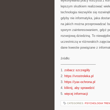
wykonywania pracy korzysta z kom
lepszym skutkiem realizować wiele
technologia niezwykle się rozwinę
gdyby nie informatyka, jaka dosta
na jakich można przeprowadzać bar
sporym zainteresowaniem, gdyż po
rozwojową dziedziną. To niewątpli
uczestniczą w różnorakich zajęcia
dane kwestie powiązane z informa
źródło:
———————————
1.
zobacz szczegóły
2.
https://vrostroleka.pl
3.
https://yax-ochrona.pl
4.
kliknij, aby sprawdzić
5.
więcej informacji
CATEGORIES:
PSYCHOLOGIA TREN