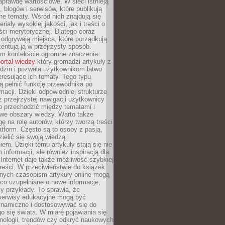
aprawdę wartościowe. W sieci istnieją
, blogów i serwisów, które publikują
żne tematy. Wśród nich znajdują się
iały wysokiej jakości, jak i treści o
ości merytorycznej. Dlatego coraz
 odgrywają miejsca, które porządkują
zentują ją w przejrzysty sposób.
ym kontekście ogromne znaczenie
ortal wiedzy
który gromadzi artykuły z
dzin i pozwala użytkownikom łatwo
eresujące ich tematy. Tego typu
 pełnić funkcję przewodnika po
rmacji. Dzięki odpowiedniej strukturze
az przejrzystej nawigacji użytkownicy
 przechodzić między tematami i
we obszary wiedzy. Warto także
ę na rolę autorów, którzy tworzą treści
latform. Często są to osoby z pasją,
zielić się swoją wiedzą i
em. Dzięki temu artykuły stają się nie
 informacji, ale również inspiracją dla
 Internet daje także możliwość szybkiej
 treści. W przeciwieństwie do książek
nych czasopism artykuły online mogą
co uzupełniane o nowe informacje,
zy przykłady. To sprawia, że
 serwisy edukacyjne mogą być
ynamiczne i dostosowywać się do
o się świata. W miarę pojawiania się
nologii, trendów czy odkryć naukowych