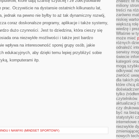
puterów, które dają szansę szybciej i ze zdecydowanie
znaleźć te n
miliony stron
 prac. Oczywiście na dystansie ostatnich kilkunastu lat,
treści na ró
zarówno mater
ła, jednak na pewno nie byłby to aż tak dynamiczny rozwój,
niskiej wart
rcza coraz doskonalsze programy, aplikacje i także systemy,
większą rolę
wiedzę i pre
dzo dużo czynności. Jest to dziedzina, która cieszy się
Właśnie w t
siada ona niezwykłe możliwości i także jest bardzo
może mieć
p
różnych dzie
wie wpływa na interesowność sporej grupy osób, jakie
odnaleźć int
serwisy mogą
ch edukacyjnych, aby dzięki temu lepiej przybliżyć sobie
świecie info
tyką, komputerami itp.
kategorii or
mogą szybko
odkrywać no
zwrócić uwag
dla takich p
które chcą d
doświadczeni
tylko źródłem
czytelników.
aktualizacji
czy drukowa
być na bieżą
statystyki c
internetowe
niezwykle d
INGU I NAWYKI (MINDSET SPORTOWY)
zmieniająceg
nowych tech