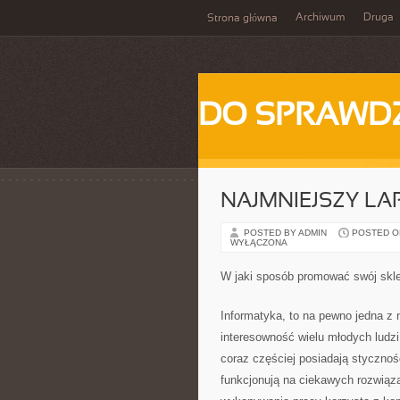
Archiwum
Druga
Strona główna
DO SPRAWD
NAJMNIEJSZY LA
POSTED BY ADMIN
POSTED ON 
WYŁĄCZONA
W jaki sposób promować swój skle
Informatyka, to na pewno jedna z 
interesowność wielu młodych ludzi,
coraz częściej posiadają styczno
funkcjonują na ciekawych rozwiąza