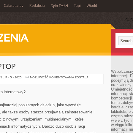
Galatasaray
Redakcja
Tagi
Witold
Spis Treści
SUB
ZENIA
PTOP
Współczesny 
informacji. 
NAJMNIEJSZY
LIP - 5 - 2025
MOŻLIWOŚĆ KOMENTOWANIA
ZOSTAŁA
podejmują de
LAPTOP
oraz wiedzy 
Umiejętność 
p internetowy?
informacji s
kompetencji 
temu zdobyw
najbardziej popularnych dziedzin, jaka wywołuje
bardziej cz
biblioteki, 
 ale także osoby starsza przejawiają zainteresowanie i
często także
ść z nowymi urządzeniami multimedialnymi, które
wiele z tych
w ciągu kil
niach informatycznych. Bardzo dużo osób z racji
informacji n