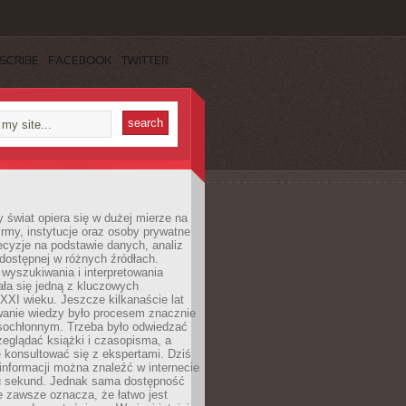
SCRIBE
FACEBOOK
TWITTER
świat opiera się w dużej mierze na
Firmy, instytucje oraz osoby prywatne
cyzje na podstawie danych, analiz
dostępnej w różnych źródłach.
wyszukiwania i interpretowania
tała się jedną z kluczowych
XXI wieku. Jeszcze kilkanaście lat
anie wiedzy było procesem znacznie
asochłonnym. Trzeba było odwiedzać
przeglądać książki i czasopisma, a
 konsultować się z ekspertami. Dziś
 informacji można znaleźć w internecie
ku sekund. Jednak sama dostępność
ie zawsze oznacza, że łatwo jest