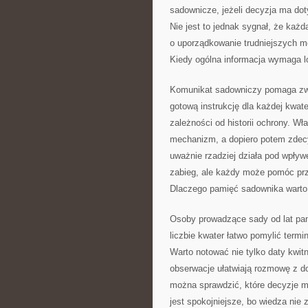
sadownicze, jeżeli decyzja ma do
Nie jest to jednak sygnał, że każ
o uporządkowanie trudniejszych 
Kiedy ogólna informacja wymaga lok
Komunikat sadowniczy pomaga zwr
gotową instrukcję dla każdej kwa
zależności od historii ochrony. W
mechanizm, a dopiero potem zdecy
uważnie rzadziej działa pod wpły
zabieg, ale każdy może pomóc prz
Dlaczego pamięć sadownika warto
Osoby prowadzące sady od lat pam
liczbie kwater łatwo pomylić termi
Warto notować nie tylko daty kwit
obserwacje ułatwiają rozmowę z d
można sprawdzić, które decyzje 
jest spokojniejsze, bo wiedza nie 