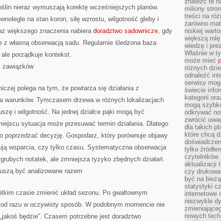
znaleźć te n
I
 roślin nieraz wymuszają korektę wcześniejszych planów.
DOŚWIADCZENIE
miliony stron
treści na ró
nolegle na stan koron, siłę wzrostu, wilgotność gleby i
zarówno mater
raz większego znaczenia nabiera
doradztwo sadownicze
, gdy
niskiej wart
większą rolę
e z własną obserwacją sadu. Regularnie śledzona baza
wiedzę i pre
Właśnie w t
, ale porządkuje kontekst.
może mieć
p
 i zawiązków
różnych dzie
odnaleźć int
serwisy mogą
zej polega na tym, że powtarza się działania z
świecie info
kategorii or
ia warunków. Tymczasem drzewa w różnych lokalizacjach
mogą szybko
uszę i wilgotność. Na jednej działce pąki mogą być
odkrywać no
zwrócić uwag
iejscu sytuacja może przesuwać termin działania. Dlatego
dla takich p
które chcą d
no poprzedzać decyzję. Gospodarz, który porównuje objawy
doświadczeni
ebują wsparcia, czy tylko czasu. Systematyczna obserwacja
tylko źródłem
czytelników.
grubych notatek, ale zmniejsza ryzyko zbędnych działań.
aktualizacji
muszą być analizowane razem
czy drukowa
być na bieżą
statystyki c
krótkim czasie zmienić układ sezonu. Po gwałtownym
internetowe
niezwykle d
je od razu w oczywisty sposób. W podobnym momencie nie
zmieniająceg
nowych tech
„jakoś będzie”. Czasem potrzebne jest doradztwo