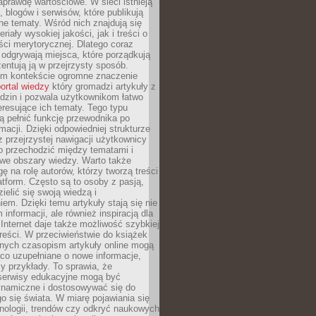
aprawdę wartościowe. W sieci istnieją
, blogów i serwisów, które publikują
żne tematy. Wśród nich znajdują się
iały wysokiej jakości, jak i treści o
ości merytorycznej. Dlatego coraz
 odgrywają miejsca, które porządkują
zentują ją w przejrzysty sposób.
ym kontekście ogromne znaczenie
ortal wiedzy
który gromadzi artykuły z
dzin i pozwala użytkownikom łatwo
eresujące ich tematy. Tego typu
 pełnić funkcję przewodnika po
rmacji. Dzięki odpowiedniej strukturze
az przejrzystej nawigacji użytkownicy
 przechodzić między tematami i
we obszary wiedzy. Warto także
ę na rolę autorów, którzy tworzą treści
latform. Często są to osoby z pasją,
zielić się swoją wiedzą i
em. Dzięki temu artykuły stają się nie
 informacji, ale również inspiracją dla
 Internet daje także możliwość szybkiej
 treści. W przeciwieństwie do książek
nych czasopism artykuły online mogą
co uzupełniane o nowe informacje,
zy przykłady. To sprawia, że
 serwisy edukacyjne mogą być
ynamiczne i dostosowywać się do
o się świata. W miarę pojawiania się
nologii, trendów czy odkryć naukowych