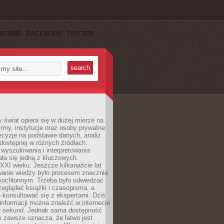
SCRIBE
FACEBOOK
TWITTER
świat opiera się w dużej mierze na
Firmy, instytucje oraz osoby prywatne
cyzje na podstawie danych, analiz
dostępnej w różnych źródłach.
wyszukiwania i interpretowania
tała się jedną z kluczowych
XXI wieku. Jeszcze kilkanaście lat
anie wiedzy było procesem znacznie
asochłonnym. Trzeba było odwiedzać
przeglądać książki i czasopisma, a
 konsultować się z ekspertami. Dziś
 informacji można znaleźć w internecie
ku sekund. Jednak sama dostępność
ie zawsze oznacza, że łatwo jest