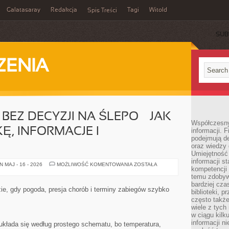
Galatasaray
Redakcja
Tagi
Witold
Spis Treści
SUB
ZENIA
BEZ DECYZJI NA ŚLEPO — JAK
Współczesny 
Ę, INFORMACJE I
informacji. 
podejmują de
oraz wiedzy 
Umiejętność 
informacji s
PRACA
 MAJ - 16 - 2026
MOŻLIWOŚĆ KOMENTOWANIA
ZOSTAŁA
kompetencji 
W
SADZIE
temu zdobyw
BEZ
bardziej cz
DECYZJI
zie, gdy pogoda, presja chorób i terminy zabiegów szybko
biblioteki, 
NA
ŚLEPO
często także
—
wiele z tych
JAK
w ciągu kil
ŁĄCZYĆ
PRAKTYKĘ,
informacji n
kłada się według prostego schematu, bo temperatura,
INFORMACJE