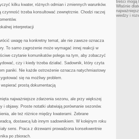
treści mogą 
tyczyć kilku kwater, różnych odmian i zmiennych warunków.
Właśnie dlat
najważniejs
dą czynność trzeba konsultować zewnętrznie. Chodzi raczej
wiedzy i roz
momentów.
alnej interpretacji
ócić uwagę na konkretny temat, ale nie zawsze oznacza
tery. To samo zagrożenie może wymagać innej reakcji w
łaściwe czytanie komunikatów polega na tym, aby zobaczyć
dować, czy i kiedy trzeba działać. Sadownik, który czyta
wem paniki. Nie każde ostrzeżenie oznacza natychmiastowy
ygotować się na możliwy problem.
 wspierać prostą dokumentacją
ięta najważniejsze zdarzenia sezonu, ale przy większej
ny i objawy. Proste notatki ułatwiają porównanie sezonów.
nienia, ale też różnice między kwaterami. Zebrane
oradcą, dostawcą lub innym sadownikiem. W kolejnym roku
miały sens. Praca z drzewami prowadzona konsekwentnie
znika po zbiorach.