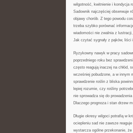
wilgotność, kwitnienie i kondycja
Sadownik najczęściej obserwuje rów
objawy chorób. Z tego powodu co
trzeba szybko porównać informacj
wiadomości nie zwalnia z lustracji
Jak czytać sygnały z pąków, liści
Ryzykowny nawyk w pracy sadownic
poprzedniego roku bez sprawdzen
często reagują inaczej na chłód, s
wcześniej pobudzone, a w innym m
sprawdzenie roślin z bliska powin
lepiej rozumie, czy rośliny potrz
nie sprowadza się do prowadzenia 
Dlaczego prognoza i stan drzew 
Długie okresy wilgoci potrafią w 
ociepleniu sad nie zawsze reagu
wystarcza ogólne przekonanie, że 