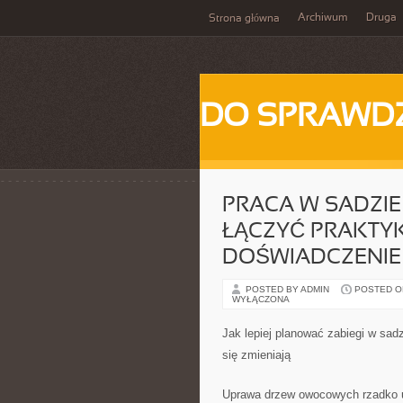
Archiwum
Druga
Strona główna
DO SPRAWD
PRACA W SADZIE 
ŁĄCZYĆ PRAKTYK
DOŚWIADCZENIE
POSTED BY ADMIN
POSTED ON
WYŁĄCZONA
Jak lepiej planować zabiegi w sad
się zmieniają
Uprawa drzew owocowych rzadko u