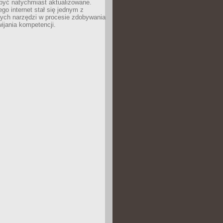
być natychmiast aktualizowane.
ego internet stał się jednym z
zych narzędzi w procesie zdobywania
wijania kompetencji.