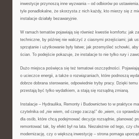
inwestycje przynoszą inne wyzwania – od odbiorów po ustawienia.
tyle ponadlokalne, że skorzysta z nich każdy, kto mierzy się z m
instalacje działały bezawaryjnie.
W ramach tematów pojawiają się również kwestie komfortu: jak 
techniczne, by później nie walczyć z ciasnymi przejściami; jak u
sprzątanie i użytkowanie były łatwe; jak przemyśleć schowki, aby
ścian. To podejście pokazuje, że instalacje to nie tylko rury i zawo
Dużo miejsca poświęca się też tematowi oszczędności. Pojawiają s
o ucieczce energii, a także o rozwiązaniach, które podnoszą wyda
dobrze dobrana sterowanie, odpowiednie tryby pracy. Dzięki tem
przestają być tylko wydatkiem, a stają się rozsądną zmianą.
Instalacje – Hydraulika, Remonty i Budownictwo to w praktyce m
czytelnika od „nie wiem, od czego zacząć” do „wiem, co sprawdzić
dla osób, które chcą podejmować decyzje rozsądnie, planować pr
remontować tak, by efekt był na lata. Niezależnie od tego, czy ch
modernizację, czy o większą inwestycję – strona pomaga uporzą