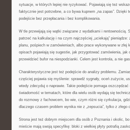
sytuacje, w których lepiej nie ryzykować. Pojawiają się też wska
faktycznie jest potrzebne, a co bywa kupnem „na zapas”. Dzięki 
podejście bez przepłacania i bez komplikowania.
W tle przewijają się wątki związane z wydatkami i rentownością. 
patrzeć na kalkulację i na czym najczęściej „uciekają” pieniądze:
planu, pośpiech w zamówieniach, albo prace wykonywane w złej k
opisach pojawiają się sugestie, jak przygotować zamówienia, jak o
przewidzieć bufor na niespodzianki. Celem jest kontrola, a nie ga
Charakterystyczne jest też podejście do analizy problemu. Zamia
częściej pojawia się myślenie: sprawdź sygnały, oceń zużycie, ust
wtedy zdecyduj o naprawie. Takie podejście pomaga oszczędzać 
świadomość w tematach, które dla wielu osób wydają się technicz
do rozmowy z fachowcem, bo wie, czym różni się cyrkulacja, gdzi
dlaczego czasem problem wynika nie z „zepsucia”, tylko z złego 
Strona jest też dobrym miejscem dla osób z Poznania i okolic, bo
mieście mają swoją specyfikę: bloki z wielkiej płyty potrafią zas