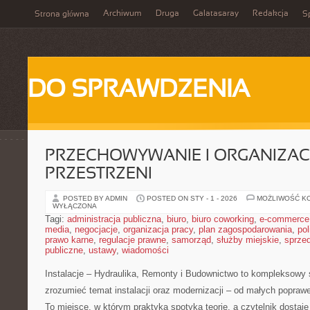
Archiwum
Druga
Galatasaray
Redakcja
Strona główna
Sp
DO SPRAWDZENIA
PRZECHOWYWANIE I ORGANIZAC
PRZESTRZENI
POSTED BY ADMIN
POSTED ON STY - 1 - 2026
MOŻLIWOŚĆ K
WYŁĄCZONA
Tagi:
administracja publiczna
,
biuro
,
biuro coworking
,
e-commerce
media
,
negocjacje
,
organizacja pracy
,
plan zagospodarowania
,
pol
prawo karne
,
regulacje prawne
,
samorząd
,
służby miejskie
,
sprze
publiczne
,
ustawy
,
wiadomości
Instalacje – Hydraulika, Remonty i Budownictwo to kompleksowy s
zrozumieć temat instalacji oraz modernizacji – od małych popra
To miejsce, w którym praktyka spotyka teorię, a czytelnik dostaj