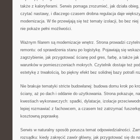
także z kaloryferami. Serwis pomaga zrozumieć, jak działa obieg, p
czytać nastawy, i dlaczego czasem drobna regulacja daje większy
modernizacja. W tle przewijają się też tematy izolacji, bo bez nie
nie pokaże pełni możliwości.
Ważnym filarem są modernizacje wnętrz. Strona prowadzi czyteln
remontu: od sprawdzenia stanu po logistykę. Pojawiają się wskaz
zagrzybienie, jak przygotować ścianę pod gres, farbę, a także ja
warunków w pomieszczeniach mokrych. Czytelnik dostaje też pod
estetykę z trwałością, bo piękny efekt bez solidnej bazy potrafi r
Nie brakuje tematyki stricte budowlanej: budowa domu krok po k
ściany, aż po dach i oddanie do użytkowania. Strona pokazuje, 
kwestiach wykonawczych: spadki, dylatacje, izolacje przeciwwodn
lepiej rozmawiać z fachowcem, a czasem też zatrzymać fuszerkę
kosztowną poprawkę.
Serwis w naturalny sposób porusza temat odpowiedzialności. Zam
rozsądku: kiedy zakręcić zawór główny, jak przygotować się do n