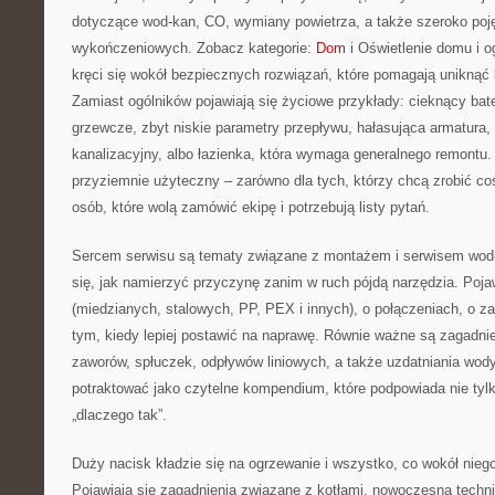
dotyczące wod-kan, CO, wymiany powietrza, a także szeroko poję
wykończeniowych. Zobacz kategorie:
Dom
i Oświetlenie domu i o
kręci się wokół bezpiecznych rozwiązań, które pomagają uniknąć
Zamiast ogólników pojawiają się życiowe przykłady: cieknący bat
grzewcze, zbyt niskie parametry przepływu, hałasująca armatura,
kanalizacyjny, albo łazienka, która wymaga generalnego remontu. 
przyziemnie użyteczny – zarówno dla tych, którzy chcą zrobić coś
osób, które wolą zamówić ekipę i potrzebują listy pytań.
Sercem serwisu są tematy związane z montażem i serwisem wod-
się, jak namierzyć przyczynę zanim w ruch pójdą narzędzia. Poja
(miedzianych, stalowych, PP, PEX i innych), o połączeniach, o z
tym, kiedy lepiej postawić na naprawę. Równie ważne są zagadni
zaworów, spłuczek, odpływów liniowych, a także uzdatniania wo
potraktować jako czytelne kompendium, które podpowiada nie tylko
„dlaczego tak”.
Duży nacisk kładzie się na ogrzewanie i wszystko, co wokół niego:
Pojawiają się zagadnienia związane z kotłami, nowoczesną techn