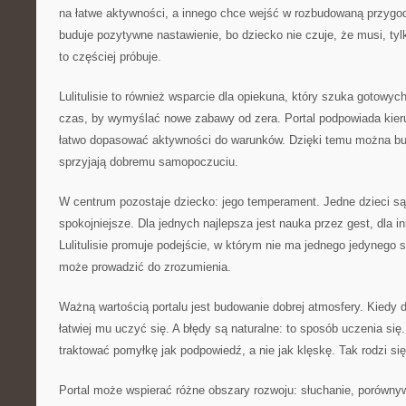
na łatwe aktywności, a innego chce wejść w rozbudowaną przygo
buduje pozytywne nastawienie, bo dziecko nie czuje, że musi, ty
to częściej próbuje.
Lulitulisie to również wsparcie dla opiekuna, który szuka gotowych
czas, by wymyślać nowe zabawy od zera. Portal podpowiada kierun
łatwo dopasować aktywności do warunków. Dzięki temu można bud
sprzyjają dobremu samopoczuciu.
W centrum pozostaje dziecko: jego temperament. Jedne dzieci s
spokojniejsze. Dla jednych najlepsza jest nauka przez gest, dla i
Lulitulisie promuje podejście, w którym nie ma jednego jedynego s
może prowadzić do zrozumienia.
Ważną wartością portalu jest budowanie dobrej atmosfery. Kiedy 
łatwiej mu uczyć się. A błędy są naturalne: to sposób uczenia się.
traktować pomyłkę jak podpowiedź, a nie jak klęskę. Tak rodzi s
Portal może wspierać różne obszary rozwoju: słuchanie, porówny