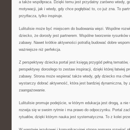
a także współpraca. Dzięki temu jest przydatny zarówno wtedy, g
motywacji, jak i wtedy, gdy chce pogłębiać to, co już zna. To partn
przytłacza, tylko inspiruje.
Lulitulisie może być miejscem do budowania więzi. Wspólne roz
dziecko, że dorosły jest partnerem. Wspólne tworzenie rysunków 
zabawy. Nawet krótkie aktywności potrafią budować dobre wspomn
ważniejsze niż perfekcja.
Z perspektywy dziecka portal jest księgą przygód pełną tematów,
perspektywy dorosłego to zestaw inspiracji, dzięki której łatwiej 
zabawy. Strona może wspierać także wtedy, gdy dziecko ma chwi
wystarczy dobrać aktywność, która jest bardziej dynamiczna, by
zaangażowanie.
Lulitulisie promuje podejście, w którym edukacja jest drogą, a ni
rozwija się w swoim rytmie i ma prawo do odpoczynku. Portal za
rytuałów, dzięki którym nauka jest systematyczna. To z kolei prze
W warstwie językowej i komunikacyjnej strona pomaga rozwijać 