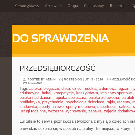
Archiwum
Druga
Galatasaray
Redakcja
Strona główna
Sp
DO SPRAWDZENIA
PRZEDSIĘBIORCZOŚĆ
POSTED BY ADMIN
POSTED ON LUT - 5 - 2026
MOŻLIWOŚĆ K
WYŁĄCZONA
Tagi:
apteka
,
biegacze
,
dieta
,
dzieci
,
edukacja domowa
,
egzamin
edukacyjne
,
hokej
,
korepetycje
,
koszykówka
,
lotnictwo sportowe
,
opieka nad dziećmi
,
opieka społeczna
,
opieka zdrowotna
,
paralot
profilaktyka
,
przychodnia
,
psychologia dziecięca
,
rajdy
,
recepty
,
r
siatkówka
,
sporty halowe
,
sporty motorowe
,
superfoods
,
szkoła
,
s
usługi rodzinne
,
wczesne wychowanie
,
zabawa
,
zajęcia dodatkow
Lulitulisie to serwis poznawcza stworzona z myślą o dzieciach or
prowadzić uczenie się w sposób naturalny. To miejsce, w który