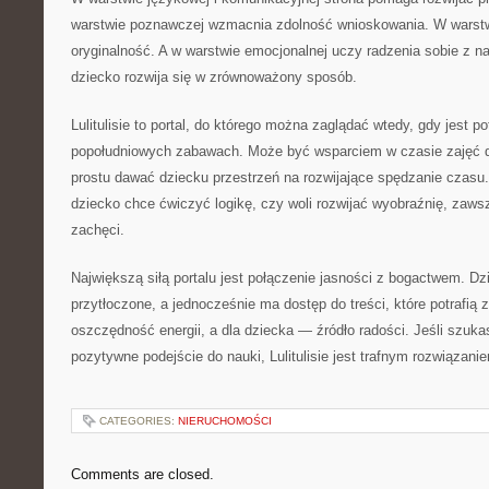
warstwie poznawczej wzmacnia zdolność wnioskowania. W warstw
oryginalność. A w warstwie emocjonalnej uczy radzenia sobie z n
dziecko rozwija się w zrównoważony sposób.
Lulitulisie to portal, do którego można zaglądać wtedy, gdy jest
popołudniowych zabawach. Może być wsparciem w czasie zajęć 
prostu dawać dziecku przestrzeń na rozwijające spędzanie czasu.
dziecko chce ćwiczyć logikę, czy woli rozwijać wyobraźnię, zawsz
zachęci.
Największą siłą portalu jest połączenie jasności z bogactwem. Dzi
przytłoczone, a jednocześnie ma dostęp do treści, które potrafią z
oszczędność energii, a dla dziecka — źródło radości. Jeśli szuka
pozytywne podejście do nauki, Lulitulisie jest trafnym rozwiązani
CATEGORIES:
NIERUCHOMOŚCI
Comments are closed.