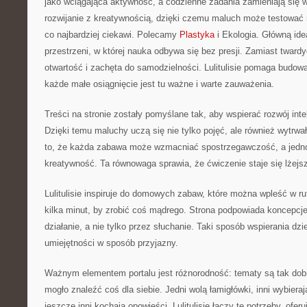
jako wciągająca aktywność, a codzienne zadania zamieniają się w
rozwijanie z kreatywnością, dzięki czemu maluch może testować r
co najbardziej ciekawi. Polecamy
Plastyka
i Ekologia. Główną ide
przestrzeni, w której nauka odbywa się bez presji. Zamiast twar
otwartość i zachęta do samodzielności. Lulitulisie pomaga budow
każde małe osiągnięcie jest tu ważne i warte zauważenia.
Treści na stronie zostały pomyślane tak, aby wspierać rozwój inte
Dzięki temu maluchy uczą się nie tylko pojęć, ale również wytrw
to, że każda zabawa może wzmacniać spostrzegawczość, a jedno
kreatywność. Ta równowaga sprawia, że ćwiczenie staje się lżejs
Lulitulisie inspiruje do domowych zabaw, które można wpleść w 
kilka minut, by zrobić coś mądrego. Strona podpowiada koncepcje
działanie, a nie tylko przez słuchanie. Taki sposób wspierania dz
umiejętności w sposób przyjazny.
Ważnym elementem portalu jest różnorodność: tematy są tak dob
mogło znaleźć coś dla siebie. Jedni wolą łamigłówki, inni wybiera
jeszcze inni kochają opowieści. Lulitulisie łączy te potrzeby, ofer