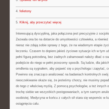
4.
felietony
5.
Kliknij, aby przeczytać więcej
Interesującą dyscypliną, jaka połączona jest precyzyjnie z socjolo
Zezwala ona bo na dotarcie do umysłowości człowieka, a również
nieraz nie zdają sobie sprawy z tego, że na wiadomym etapie życ
leczeniu. Czasem to dopiero jakieś życiowe sytuacje ich w tym 
pełni figurą potrzebną, bez żadnych zahamowań należy dbać o swo
podejście do niego w pełni przezorny sposób. Są ludzie, dla jaki
omdlenia są sygnałem, aby pojawić się u psychologa i zapytać, co
Powinno się znacząco analizować na badaniach kontrolnych swój
nieoczekiwanie okaże się, że jesteśmy chorzy, nie musimy popad
do tego z właściwą myślą. Z pomocą psychologów, a też innych o
trochę siebie we wszystkich postępowaniach, a tym samym anulo
osobistej. Medycyna w końcu z całych sił stara się wspomóc w
osiągnięcia calu.