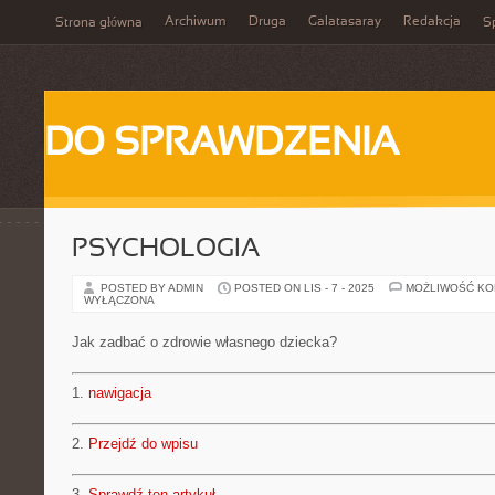
Archiwum
Druga
Galatasaray
Redakcja
Strona główna
Sp
DO SPRAWDZENIA
PSYCHOLOGIA
POSTED BY ADMIN
POSTED ON LIS - 7 - 2025
MOŻLIWOŚĆ K
WYŁĄCZONA
Jak zadbać o zdrowie własnego dziecka?
1.
nawigacja
2.
Przejdź do wpisu
3.
Sprawdź ten artykuł