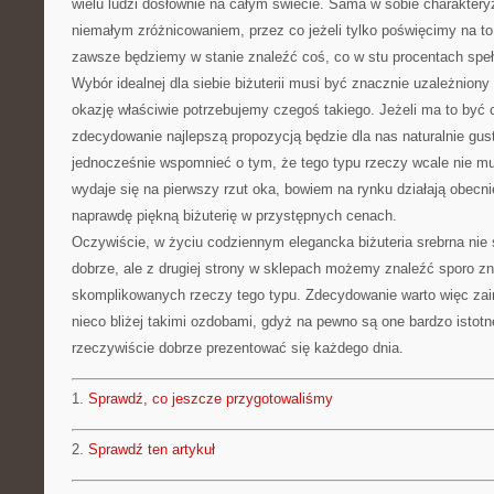
wielu ludzi dosłownie na całym świecie. Sama w sobie charaktery
niemałym zróżnicowaniem, przez co jeżeli tylko poświęcimy na to 
zawsze będziemy w stanie znaleźć coś, co w stu procentach speł
Wybór idealnej dla siebie biżuterii musi być znacznie uzależniony
okazję właściwie potrzebujemy czegoś takiego. Jeżeli ma to być co
zdecydowanie najlepszą propozycją będzie dla nas naturalnie gust
jednocześnie wspomnieć o tym, że tego typu rzeczy wcale nie mu
wydaje się na pierwszy rzut oka, bowiem na rynku działają obecni
naprawdę piękną biżuterię w przystępnych cenach.
Oczywiście, w życiu codziennym elegancka biżuteria srebrna nie s
dobrze, ale z drugiej strony w sklepach możemy znaleźć sporo z
skomplikowanych rzeczy tego typu. Zdecydowanie warto więc zai
nieco bliżej takimi ozdobami, gdyż na pewno są one bardzo istotn
rzeczywiście dobrze prezentować się każdego dnia.
1.
Sprawdź, co jeszcze przygotowaliśmy
2.
Sprawdź ten artykuł