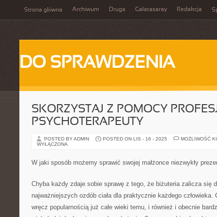
Archiwum
Druga
Galatasaray
Redakcja
Strona główna
Sp
DO SPRAWDZENIA
SKORZYSTAJ Z POMOCY PROFE
PSYCHOTERAPEUTY
POSTED BY ADMIN
POSTED ON LIS - 16 - 2025
MOŻLIWOŚĆ 
WYŁĄCZONA
W jaki sposób możemy sprawić swojej małżonce niezwykły preze
Chyba każdy zdaje sobie sprawę z tego, że biżuteria zalicza się d
najważniejszych ozdób ciała dla praktycznie każdego człowieka.
wręcz popularnością już całe wieki temu, i również i obecnie bardz