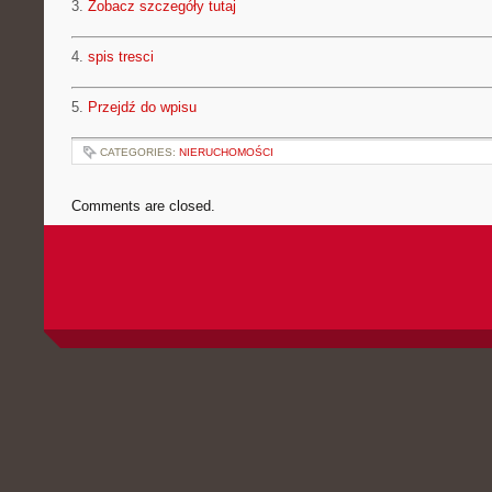
3.
Zobacz szczegóły tutaj
4.
spis tresci
5.
Przejdź do wpisu
CATEGORIES:
NIERUCHOMOŚCI
Comments are closed.