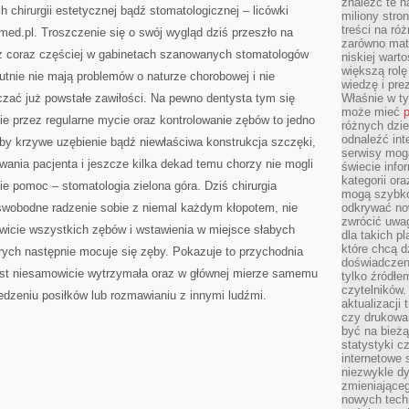
znaleźć te n
ZNACZĄCYM
h chirurgii estetycznej bądź stomatologicznej – licówki
SZCZEGÓŁEM
miliony stron
treści na ró
ed.pl. Troszczenie się o swój wygląd dziś przeszło na
zarówno mater
z coraz częściej w gabinetach szanowanych stomatologów
niskiej wart
większą rolę
utnie nie mają problemów o naturze chorobowej i nie
wiedzę i pre
czać już powstałe zawiłości. Na pewno dentysta tym się
Właśnie w t
może mieć
p
ie przez regularne mycie oraz kontrolowanie zębów to jedno
różnych dzie
odnaleźć int
żby krzywe uzębienie bądź niewłaściwa konstrukcja szczęki,
serwisy mogą
wania pacjenta i jeszcze kilka dekad temu chorzy nie mogli
świecie info
kategorii or
 pomoc – stomatologia zielona góra. Dziś chirurgia
mogą szybko
wobodne radzenie sobie z niemal każdym kłopotem, nie
odkrywać no
zwrócić uwag
wicie wszystkich zębów i wstawienia w miejsce słabych
dla takich p
które chcą d
rych następnie mocuje się zęby. Pokazuje to przychodnia
doświadczeni
st niesamowicie wytrzymała oraz w głównej mierze samemu
tylko źródłem
czytelników.
jedzeniu posiłków lub rozmawianiu z innymi ludźmi.
aktualizacji
czy drukowa
być na bieżą
statystyki c
internetowe
niezwykle d
zmieniająceg
nowych tech