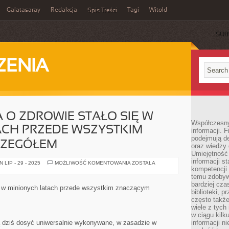
Galatasaray
Redakcja
Tagi
Witold
Spis Treści
SUB
ZENIA
A O ZDROWIE STAŁO SIĘ W
Współczesny 
ACH PRZEDE WSZYSTKIM
informacji. 
podejmują de
CZEGÓŁEM
oraz wiedzy 
Umiejętność 
informacji s
SPOKÓJ
LIP - 29 - 2025
MOŻLIWOŚĆ KOMENTOWANIA
ZOSTAŁA
I
kompetencji 
TROSKA
temu zdobyw
O
bardziej cz
ZDROWIE
się w minionych latach przede wszystkim znaczącym
STAŁO
biblioteki, 
SIĘ
często także
W
wiele z tych
MINIONYCH
LATACH
w ciągu kil
PRZEDE
dziś dosyć uniwersalnie wykonywane, w zasadzie w
informacji n
WSZYSTKIM