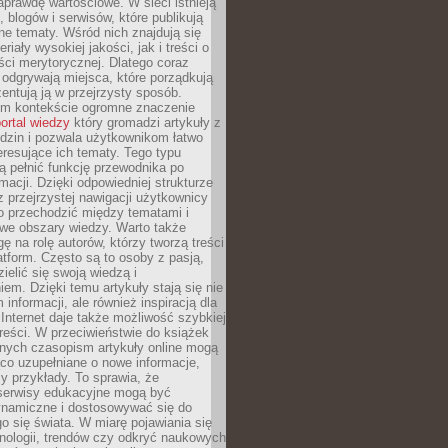
aprawdę wartościowe. W sieci istnieją
, blogów i serwisów, które publikują
żne tematy. Wśród nich znajdują się
iały wysokiej jakości, jak i treści o
ości merytorycznej. Dlatego coraz
 odgrywają miejsca, które porządkują
zentują ją w przejrzysty sposób.
ym kontekście ogromne znaczenie
ortal wiedzy
który gromadzi artykuły z
dzin i pozwala użytkownikom łatwo
eresujące ich tematy. Tego typu
 pełnić funkcję przewodnika po
rmacji. Dzięki odpowiedniej strukturze
az przejrzystej nawigacji użytkownicy
 przechodzić między tematami i
we obszary wiedzy. Warto także
ę na rolę autorów, którzy tworzą treści
latform. Często są to osoby z pasją,
zielić się swoją wiedzą i
em. Dzięki temu artykuły stają się nie
 informacji, ale również inspiracją dla
 Internet daje także możliwość szybkiej
 treści. W przeciwieństwie do książek
nych czasopism artykuły online mogą
co uzupełniane o nowe informacje,
zy przykłady. To sprawia, że
 serwisy edukacyjne mogą być
ynamiczne i dostosowywać się do
o się świata. W miarę pojawiania się
nologii, trendów czy odkryć naukowych