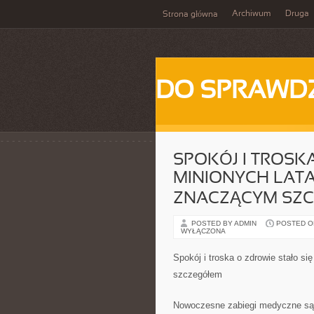
Archiwum
Druga
Strona główna
DO SPRAWD
SPOKÓJ I TROSK
MINIONYCH LAT
ZNACZĄCYM SZ
POSTED BY ADMIN
POSTED ON 
WYŁĄCZONA
Spokój i troska o zdrowie stało 
szczegółem
Nowoczesne zabiegi medyczne są 