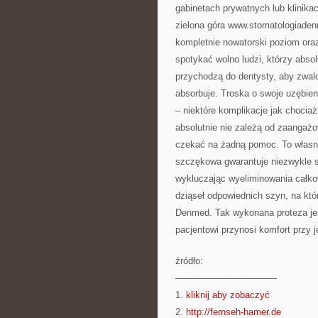
gabinetach prywatnych lub klinikac
zielona góra www.stomatologiadenm
kompletnie nowatorski poziom ora
spotykać wolno ludzi, którzy absol
przychodzą do dentysty, aby zwal
absorbuje. Troska o swoje uzębien
– niektóre komplikacje jak chocia
absolutnie nie zależą od zaangażo
czekać na żadną pomoc. To własnie
szczękowa gwarantuje niezwykle s
wykluczając wyeliminowania całko
dziąseł odpowiednich szyn, na któ
Denmed. Tak wykonana proteza je
pacjentowi przynosi komfort przy 
źródło:
———————————
1.
kliknij aby zobaczyć
2.
http://fernseh-hamer.de