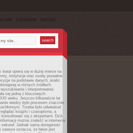
SCRIBE
FACEBOOK
TWITTER
świat opiera się w dużej mierze na
Firmy, instytucje oraz osoby prywatne
cyzje na podstawie danych, analiz
dostępnej w różnych źródłach.
wyszukiwania i interpretowania
tała się jedną z kluczowych
XXI wieku. Jeszcze kilkanaście lat
anie wiedzy było procesem znacznie
asochłonnym. Trzeba było odwiedzać
przeglądać książki i czasopisma, a
 konsultować się z ekspertami. Dziś
 informacji można znaleźć w internecie
ku sekund. Jednak sama dostępność
ie zawsze oznacza, że łatwo jest