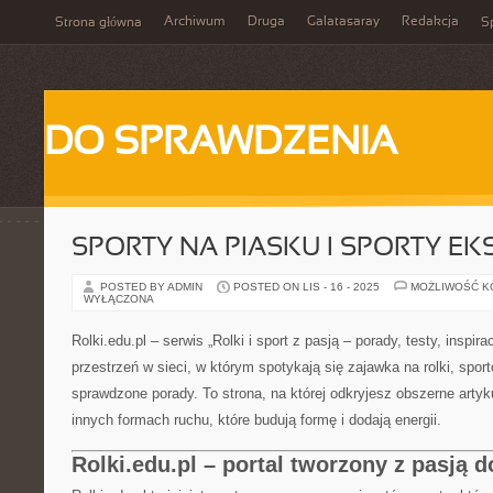
Archiwum
Druga
Galatasaray
Redakcja
Strona główna
Sp
DO SPRAWDZENIA
SPORTY NA PIASKU I SPORTY E
POSTED BY ADMIN
POSTED ON LIS - 16 - 2025
MOŻLIWOŚĆ 
WYŁĄCZONA
Rolki.edu.pl – serwis „Rolki i sport z pasją – porady, testy, inspir
przestrzeń w sieci, w którym spotykają się zajawka na rolki, spor
sprawdzone porady. To strona, na której odkryjesz obszerne artyku
innych formach ruchu, które budują formę i dodają energii.
Rolki.edu.pl – portal tworzony z pasją 