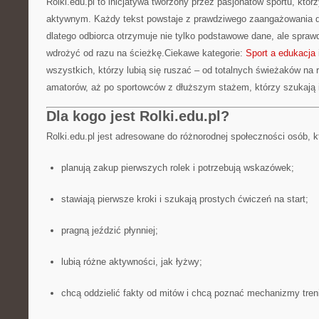
Rolki.edu.pl to inicjatywa tworzony przez pasjonatów sportu, którz
aktywnym. Każdy tekst powstaje z prawdziwego zaangażowania d
dlatego odbiorca otrzymuje nie tylko podstawowe dane, ale spraw
wdrożyć od razu na ścieżkę.Ciekawe kategorie:
Sport a edukacja
wszystkich, którzy lubią się ruszać – od totalnych świeżaków na 
amatorów, aż po sportowców z dłuższym stażem, którzy szukają in
Dla kogo jest Rolki.edu.pl?
Rolki.edu.pl jest adresowane do różnorodnej społeczności osób, k
planują zakup pierwszych rolek i potrzebują wskazówek;
stawiają pierwsze kroki i szukają prostych ćwiczeń na start;
pragną jeździć płynniej;
lubią różne aktywności, jak łyżwy;
chcą oddzielić fakty od mitów i chcą poznać mechanizmy tren