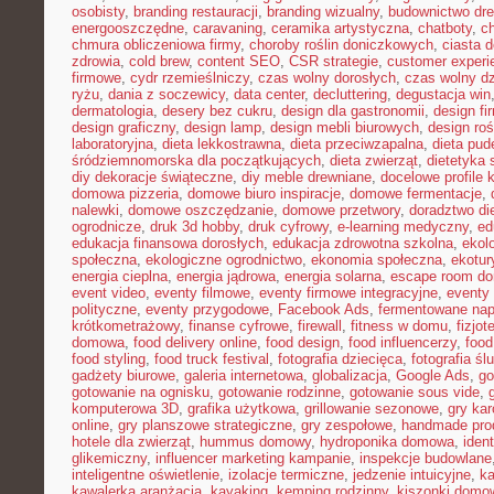
osobisty
,
branding restauracji
,
branding wizualny
,
budownictwo dr
energooszczędne
,
caravaning
,
ceramika artystyczna
,
chatboty
,
ch
chmura obliczeniowa firmy
,
choroby roślin doniczkowych
,
ciasta 
zdrowia
,
cold brew
,
content SEO
,
CSR strategie
,
customer experi
firmowe
,
cydr rzemieślniczy
,
czas wolny dorosłych
,
czas wolny dz
ryżu
,
dania z soczewicy
,
data center
,
decluttering
,
degustacja win
dermatologia
,
desery bez cukru
,
design dla gastronomii
,
design f
design graficzny
,
design lamp
,
design mebli biurowych
,
design roś
laboratoryjna
,
dieta lekkostrawna
,
dieta przeciwzapalna
,
dieta pud
śródziemnomorska dla początkujących
,
dieta zwierząt
,
dietetyka 
diy dekoracje świąteczne
,
diy meble drewniane
,
docelowe profile k
domowa pizzeria
,
domowe biuro inspiracje
,
domowe fermentacje
,
nalewki
,
domowe oszczędzanie
,
domowe przetwory
,
doradztwo di
ogrodnicze
,
druk 3d hobby
,
druk cyfrowy
,
e-learning medyczny
,
ed
edukacja finansowa dorosłych
,
edukacja zdrowotna szkolna
,
ekol
społeczna
,
ekologiczne ogrodnictwo
,
ekonomia społeczna
,
ekotur
energia cieplna
,
energia jądrowa
,
energia solarna
,
escape room d
event video
,
eventy filmowe
,
eventy firmowe integracyjne
,
eventy
polityczne
,
eventy przygodowe
,
Facebook Ads
,
fermentowane nap
krótkometrażowy
,
finanse cyfrowe
,
firewall
,
fitness w domu
,
fizjot
domowa
,
food delivery online
,
food design
,
food influencerzy
,
food
food styling
,
food truck festival
,
fotografia dziecięca
,
fotografia śl
gadżety biurowe
,
galeria internetowa
,
globalizacja
,
Google Ads
,
go
gotowanie na ognisku
,
gotowanie rodzinne
,
gotowanie sous vide
,
komputerowa 3D
,
grafika użytkowa
,
grillowanie sezonowe
,
gry kar
online
,
gry planszowe strategiczne
,
gry zespołowe
,
handmade pro
hotele dla zwierząt
,
hummus domowy
,
hydroponika domowa
,
iden
glikemiczny
,
influencer marketing kampanie
,
inspekcje budowlane
inteligentne oświetlenie
,
izolacje termiczne
,
jedzenie intuicyjne
,
k
kawalerka aranżacja
,
kayaking
,
kemping rodzinny
,
kiszonki domo