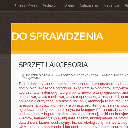
Archiwum
Druga
Galatasaray
Redakcja
Strona główna
Sp
DO SPRAWDZENIA
SPRZĘT I AKCESORIA
POSTED BY ADMIN
POSTED ON CZE - 6 - 2026
MOŻLIWOŚĆ K
WYŁĄCZONA
Tagi:
adopcje zwierząt
,
agencje reklamowe
,
agroturystyka rodzinn
domowych
,
akcesoria ogrodowe
,
aktywizm ekologiczny
,
aktywizm
twórcza
,
alarm domowy
,
alergie pokarmowe
,
altany ogrodowe
,
ana
biznesowa
,
analiza cyfrowa
,
analiza sprzedaży
,
animacje 2D
,
ani
aplikacje dietetyczne
,
aranżacja balkonu
,
aranżacja restauracji
,
ar
tarasowe
,
arbitraż
,
architekt krajobrazu
,
architektura miejska now
ogrodowa
,
audioguide
,
automatyczna księgowość
,
automatyka d
badania marketingowe
,
badania opinii publicznej
,
bajki edukacyjne
klientów
,
behawiorystyka
,
big data analizy
,
biodegradowalne produ
data-driven
,
biznes edukacyjny
,
biznes ekologiczny
,
biznes Europ
USA
,
bizuteria handmade
,
blog gastronomiczny
,
blog kulinarny
,
bl