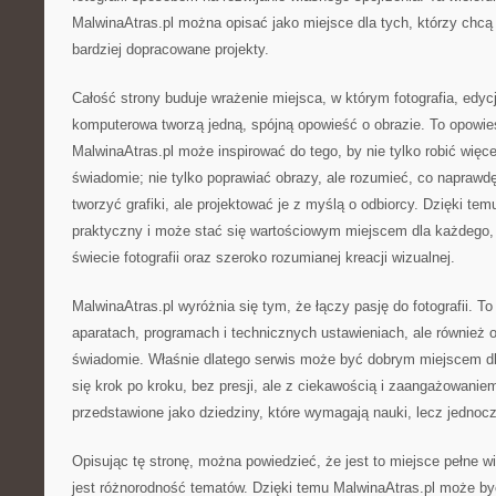
MalwinaAtras.pl można opisać jako miejsce dla tych, którzy chcą 
bardziej dopracowane projekty.
Całość strony buduje wrażenie miejsca, w którym fotografia, edycj
komputerowa tworzą jedną, spójną opowieść o obrazie. To opowie
MalwinaAtras.pl może inspirować do tego, by nie tylko robić więcej 
świadomie; nie tylko poprawiać obrazy, ale rozumieć, co naprawd
tworzyć grafiki, ale projektować je z myślą o odbiorcy. Dzięki te
praktyczny i może stać się wartościowym miejscem dla każdego, 
świecie fotografii oraz szeroko rozumianej kreacji wizualnej.
MalwinaAtras.pl wyróżnia się tym, że łączy pasję do fotografii. To 
aparatach, programach i technicznych ustawieniach, ale również o
świadomie. Właśnie dlatego serwis może być dobrym miejscem dla
się krok po kroku, bez presji, ale z ciekawością i zaangażowaniem.
przedstawione jako dziedziny, które wymagają nauki, lecz jednoc
Opisując tę stronę, można powiedzieć, że jest to miejsce pełne wiz
jest różnorodność tematów. Dzięki temu MalwinaAtras.pl może b