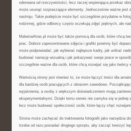
oderwana od rzeczywistości, lecz raczej wspierająca przekaz ob
może usunąć rozpraszające elementy. Jednocześnie ważne jest 
nastroju. Takie podejście może być szczególnie przydatne w fotogra
rodzinnej, gdzie odbiorcy często oczekują zdjęć pięknych, ale na
MalwinaAtras.pl może być także pomocą dla osób, które chcą two
prac. Dobrze zaprezentowane zdjęcia i grafiki powinny być dopas
może podpowiadać, jak wybierać najlepsze kadry, jak unikać nad
budować narrację wizualną i jak pokazywać swoje prace w sposób 
szczególnie ważne dla osób, które chcą rozwijać się jako twórcy w
Wartością strony jest również to, że może łączyć treści dla ama
dla bardziej osób pracujących z obrazem zawodowo. Początkując
wyjaśnienia, a osoby z większym doświadczeniem mogą zaintere
eksperymentalnymi. Dzięki temu serwis nie zamyka się w jednej w
lecz może budować społeczność osób, które łączy chęć rozwijani
Strona może zachęcać do traktowania fotografii jako narzędzia d
trzeba od razu posiadać drogiego sprzętu, aby zacząć tworzyć le