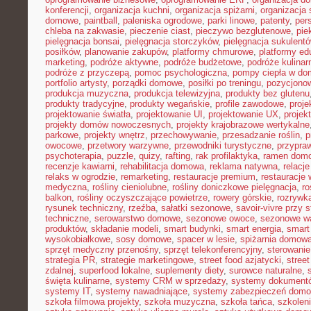
konferencji
,
organizacja kuchni
,
organizacja spiżarni
,
organizacja 
domowe
,
paintball
,
paleniska ogrodowe
,
parki linowe
,
patenty
,
per
chleba na zakwasie
,
pieczenie ciast
,
pieczywo bezglutenowe
,
pie
pielęgnacja bonsai
,
pielęgnacja storczyków
,
pielęgnacja sukulent
posiłków
,
planowanie zakupów
,
platformy chmurowe
,
platformy ed
marketing
,
podróże aktywne
,
podróże budżetowe
,
podróże kulinar
podróże z przyczepą
,
pomoc psychologiczna
,
pompy ciepła w do
portfolio artysty
,
porządki domowe
,
posiłki po treningu
,
pozycjonow
produkcja muzyczna
,
produkcja telewizyjna
,
produkty bez glutenu
produkty tradycyjne
,
produkty wegańskie
,
profile zawodowe
,
proje
projektowanie światła
,
projektowanie UI
,
projektowanie UX
,
projek
projekty domów nowoczesnych
,
projekty krajobrazowe wertykalne
parkowe
,
projekty wnętrz
,
przechowywanie
,
przesadzanie roślin
,
p
owocowe
,
przetwory warzywne
,
przewodniki turystyczne
,
przypra
psychoterapia
,
puzzle
,
quizy
,
rafting
,
rak profilaktyka
,
ramen dom
recenzje kawiarni
,
rehabilitacja domowa
,
reklama natywna
,
relacj
relaks w ogrodzie
,
remarketing
,
restauracje premium
,
restauracje
medyczna
,
rośliny cieniolubne
,
rośliny doniczkowe pielęgnacja
,
ro
balkon
,
rośliny oczyszczające powietrze
,
rowery górskie
,
rozrywk
rysunek techniczny
,
rzeźba
,
sałatki sezonowe
,
savoir-vivre przy s
techniczne
,
serowarstwo domowe
,
sezonowe owoce
,
sezonowe w
produktów
,
składanie modeli
,
smart budynki
,
smart energia
,
smart
wysokobiałkowe
,
sosy domowe
,
spacer w lesie
,
spiżarnia domow
sprzęt medyczny przenośny
,
sprzęt telekonferencyjny
,
sterowani
strategia PR
,
strategie marketingowe
,
street food azjatycki
,
stree
zdalnej
,
superfood lokalne
,
suplementy diety
,
surowce naturalne
,
święta kulinarne
,
systemy CRM w sprzedaży
,
systemy dokument
systemy IT
,
systemy nawadniające
,
systemy zabezpieczeń dom
szkoła filmowa projekty
,
szkoła muzyczna
,
szkoła tańca
,
szkoleni