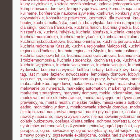
kluby czytelnicze
,
koktajle bezalkoholowe
,
kolacje jednogarnkowe
kompostowanie domowe
,
kompozycje kwiatowe
,
komunikacja inte
kulinarne
,
konferencje naukowe żywienie
,
konkursy
,
konkursy art
obywatelskie
,
konsultacje prawnicze
,
kosmetyki dla zwierząt
,
kra
hobby
,
kuchnia bałkańska
,
kuchnia brazylijska
,
kuchnia camping
dla singli
,
kuchnia francuska
,
kuchnia fusion
,
kuchnia grecka
,
kuc
hiszpańska
,
kuchnia indyjska
,
kuchnia japońska
,
kuchnia koreań
kuchnia marokańska
,
kuchnia meksykańska
,
kuchnia molekularn
kuchnia niskobudżetowa
,
kuchnia orientalna
,
kuchnia peruwiańsk
kuchnia regionalna Kaszub
,
kuchnia regionalna Małopolski
,
kuchni
regionalna Podlasia
,
kuchnia regionalna Śląska
,
kuchnia roślinna
,
kuchnia sezonowa letnia
,
kuchnia sezonowa zimowa
,
kuchnia sk
śródziemnomorska
,
kuchnia studencka
,
kuchnia tajska
,
kuchnia t
kuchnia węgierska
,
kuchnia wielkanocna
,
kuchnia wigilijna
,
kuchni
żydowska
,
kuchnie na wymiar
,
kultura herbaty
,
kultura kawy
,
kurs
tag
,
last minute
,
łazienki nowoczesne
,
lemoniady domowe
,
lobbyi
logo design
,
lokalne bazary
,
lunchbox do pracy
,
łyżwiarstwo
,
made
mała architektura ogrodowa
,
malarstwo abstrakcyjne
,
malarstwo o
malowanie po numerach
,
marketing automation
,
marketing mobiln
marketing strategiczny
,
marynaty domowe
,
meble industrialne
,
me
modułowe
,
meble skandynawskie
,
media tradycyjne
,
medycyna es
prewencyjna
,
mental health
,
miejskie rośliny
,
mieszkanie z balko
eating
,
monitoring w domu
,
monitorowanie zdrowia domowe
,
motio
elektroniczna
,
narciarstwo biegowe
,
nauka gry na gitarze
,
nauka gr
nawozy naturalne
,
nawyki żywieniowe
,
niemarnowanie jedzenia
,
n
obiady budżetowe
,
obsługa klienta online
,
ochrona powietrza
,
ochr
systemów
,
ochrona wód
,
odżywianie seniorów
,
ogród japoński
,
ogr
parapecie
,
ogród nowoczesny
,
ogród wertykalny
,
ogród wiejski
,
og
zimowy pomysły
,
ogrzewanie ekologiczne
,
opieka nad zwierzęta
oprogramowanie biznesowe
,
oprogramowanie ERP
,
organizacja 