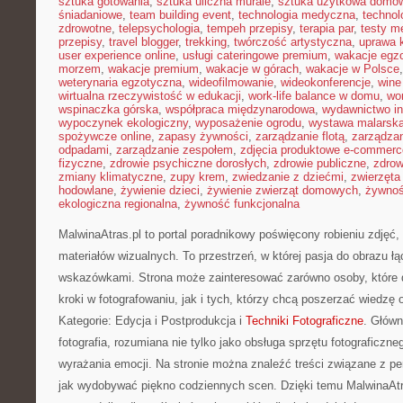
sztuka gotowania
,
sztuka uliczna murale
,
sztuka użytkowa domo
śniadaniowe
,
team building event
,
technologia medyczna
,
technol
zdrowotne
,
telepsychologia
,
tempeh przepisy
,
terapia par
,
testy 
przepisy
,
travel blogger
,
trekking
,
twórczość artystyczna
,
uprawa 
user experience online
,
usługi cateringowe premium
,
wakacje egz
morzem
,
wakacje premium
,
wakacje w górach
,
wakacje w Polsce
weterynaria egzotyczna
,
wideofilmowanie
,
wideokonferencje
,
wine
wirtualna rzeczywistość w edukacji
,
work-life balance w domu
,
wo
wspinaczka górska
,
współpraca międzynarodowa
,
wydawnictwo in
wypoczynek ekologiczny
,
wyposażenie ogrodu
,
wystawa malarsk
spożywcze online
,
zapasy żywności
,
zarządzanie flotą
,
zarządzan
odpadami
,
zarządzanie zespołem
,
zdjęcia produktowe e-commerc
fizyczne
,
zdrowie psychiczne dorosłych
,
zdrowie publiczne
,
zdrow
zmiany klimatyczne
,
zupy krem
,
zwiedzanie z dziećmi
,
zwierzęta
hodowlane
,
żywienie dzieci
,
żywienie zwierząt domowych
,
żywno
ekologiczna regionalna
,
żywność funkcjonalna
MalwinaAtras.pl to portal poradnikowy poświęcony robieniu zdjęć, 
materiałów wizualnych. To przestrzeń, w której pasja do obrazu ł
wskazówkami. Strona może zainteresować zarówno osoby, które d
kroki w fotografowaniu, jak i tych, którzy chcą poszerzać wiedzę
Kategorie: Edycja i Postprodukcja i
Techniki Fotograficzne
. Główn
fotografia, rozumiana nie tylko jako obsługa sprzętu fotograficzne
wyrażania emocji. Na stronie można znaleźć treści związane z pe
jak wydobywać piękno codziennych scen. Dzięki temu MalwinaAtr