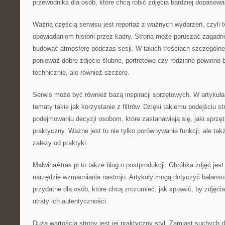
przewodnika dla osób, które chcą robić zdjęcia bardziej dopasow
Ważną częścią serwisu jest reportaż z ważnych wydarzeń, czyli 
opowiadaniem historii przez kadry. Strona może poruszać zagadni
budować atmosferę podczas sesji. W takich treściach szczególn
ponieważ dobre zdjęcie ślubne, portretowe czy rodzinne powinno 
technicznie, ale również szczere.
Serwis może być również bazą inspiracji sprzętowych. W artykuł
tematy takie jak korzystanie z filtrów. Dzięki takiemu podejściu
podejmowaniu decyzji osobom, które zastanawiają się, jaki sprzęt 
praktyczny. Ważne jest tu nie tylko porównywanie funkcji, ale tak
zależy od praktyki.
MalwinaAtras.pl to także blog o postprodukcji. Obróbka zdjęć jest
narzędzie wzmacniania nastroju. Artykuły mogą dotyczyć balansu b
przydatne dla osób, które chcą zrozumieć, jak sprawić, by zdjęcia
utraty ich autentyczności.
Dużą wartością strony jest jej praktyczny styl. Zamiast suchych de