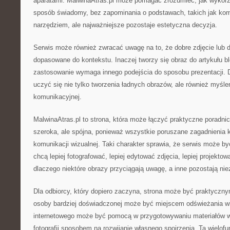
aparatami. MalwinaAtras.pl może pomagać zrozumieć, jak wykorz
sposób świadomy, bez zapominania o podstawach, takich jak komp
narzędziem, ale najważniejsze pozostaje estetyczna decyzja.
Serwis może również zwracać uwagę na to, że dobre zdjęcie lub d
dopasowane do kontekstu. Inaczej tworzy się obraz do artykułu 
zastosowanie wymaga innego podejścia do sposobu prezentacji. 
uczyć się nie tylko tworzenia ładnych obrazów, ale również myśle
komunikacyjnej.
MalwinaAtras.pl to strona, która może łączyć praktyczne poradnic
szeroka, ale spójna, ponieważ wszystkie poruszane zagadnienia k
komunikacji wizualnej. Taki charakter sprawia, że serwis może być
chcą lepiej fotografować, lepiej edytować zdjęcia, lepiej projektowa
dlaczego niektóre obrazy przyciągają uwagę, a inne pozostają ni
Dla odbiorcy, który dopiero zaczyna, strona może być praktyczn
osoby bardziej doświadczonej może być miejscem odświeżania wi
internetowego może być pomocą w przygotowywaniu materiałów wi
fotografii sposobem na rozwijanie własnego spojrzenia. Ta wielof