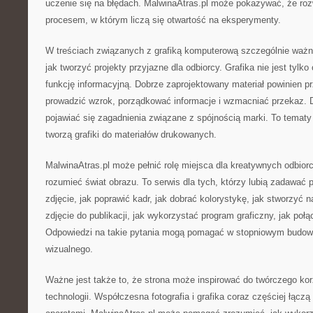
uczenie się na błędach. MalwinaAtras.pl może pokazywać, że rozwó
procesem, w którym liczą się otwartość na eksperymenty.
W treściach związanych z grafiką komputerową szczególnie waż
jak tworzyć projekty przyjazne dla odbiorcy. Grafika nie jest tylko
funkcję informacyjną. Dobrze zaprojektowany materiał powinien p
prowadzić wzrok, porządkować informacje i wzmacniać przekaz. 
pojawiać się zagadnienia związane z spójnością marki. To tematy
tworzą grafiki do materiałów drukowanych.
MalwinaAtras.pl może pełnić rolę miejsca dla kreatywnych odbiorc
rozumieć świat obrazu. To serwis dla tych, którzy lubią zadawać p
zdjęcie, jak poprawić kadr, jak dobrać kolorystykę, jak stworzyć n
zdjęcie do publikacji, jak wykorzystać program graficzny, jak poł
Odpowiedzi na takie pytania mogą pomagać w stopniowym budow
wizualnego.
Ważne jest także to, że strona może inspirować do twórczego ko
technologii. Współczesna fotografia i grafika coraz częściej łąc