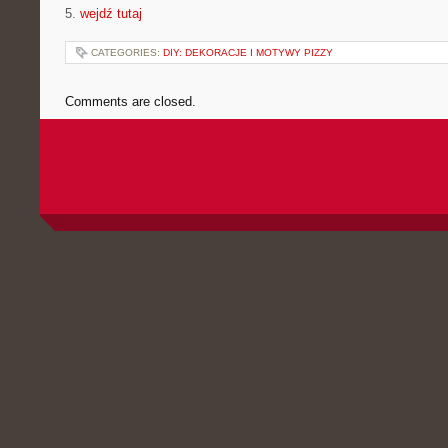
5.
wejdź tutaj
CATEGORIES:
DIY: DEKORACJE I MOTYWY PIZZY
Comments are closed.