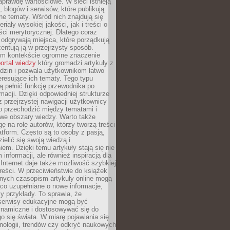
aprawdę wartościowe. W sieci istnieją
, blogów i serwisów, które publikują
żne tematy. Wśród nich znajdują się
iały wysokiej jakości, jak i treści o
ości merytorycznej. Dlatego coraz
 odgrywają miejsca, które porządkują
zentują ją w przejrzysty sposób.
ym kontekście ogromne znaczenie
ortal wiedzy
który gromadzi artykuły z
dzin i pozwala użytkownikom łatwo
eresujące ich tematy. Tego typu
 pełnić funkcję przewodnika po
rmacji. Dzięki odpowiedniej strukturze
az przejrzystej nawigacji użytkownicy
 przechodzić między tematami i
we obszary wiedzy. Warto także
ę na rolę autorów, którzy tworzą treści
latform. Często są to osoby z pasją,
zielić się swoją wiedzą i
em. Dzięki temu artykuły stają się nie
 informacji, ale również inspiracją dla
 Internet daje także możliwość szybkiej
 treści. W przeciwieństwie do książek
nych czasopism artykuły online mogą
co uzupełniane o nowe informacje,
zy przykłady. To sprawia, że
 serwisy edukacyjne mogą być
ynamiczne i dostosowywać się do
o się świata. W miarę pojawiania się
nologii, trendów czy odkryć naukowych