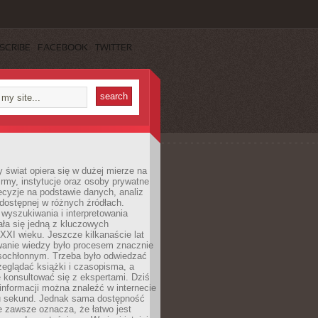
SCRIBE
FACEBOOK
TWITTER
świat opiera się w dużej mierze na
Firmy, instytucje oraz osoby prywatne
cyzje na podstawie danych, analiz
dostępnej w różnych źródłach.
wyszukiwania i interpretowania
tała się jedną z kluczowych
XXI wieku. Jeszcze kilkanaście lat
anie wiedzy było procesem znacznie
asochłonnym. Trzeba było odwiedzać
przeglądać książki i czasopisma, a
 konsultować się z ekspertami. Dziś
 informacji można znaleźć w internecie
ku sekund. Jednak sama dostępność
ie zawsze oznacza, że łatwo jest