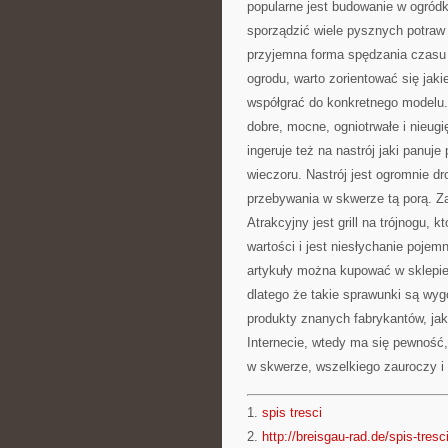
popularne jest budowanie w ogród
sporządzić wiele pysznych potraw 
przyjemna forma spędzania czasu 
ogrodu, warto zorientować się jaki
współgrać do konkretnego modelu
dobre, mocne, ogniotrwałe i nieug
ingeruje też na nastrój jaki panuje
wieczoru. Nastrój jest ogromnie d
przebywania w skwerze tą porą. Za
Atrakcyjny jest grill na trójnogu, 
wartości i jest niesłychanie pojem
artykuły można kupować w sklepie 
dlatego że takie sprawunki są wy
produkty znanych fabrykantów, jako
Internecie, wtedy ma się pewność,
w skwerze, wszelkiego zauroczy i 
1.
spis tresci
2.
http://breisgau-rad.de/spis-tresc