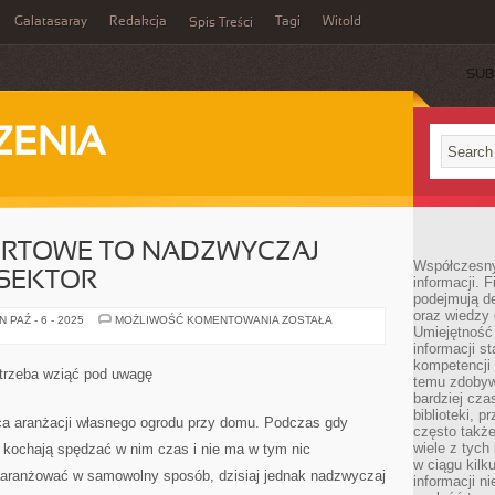
Galatasaray
Redakcja
Tagi
Witold
Spis Treści
SUB
ZENIA
ORTOWE TO NADZWYCZAJ
Współczesny 
SEKTOR
informacji. 
podejmują de
oraz wiedzy 
USŁUGI
 PAŹ - 6 - 2025
MOŻLIWOŚĆ KOMENTOWANIA
ZOSTAŁA
Umiejętność 
TRANSPORTOWE
TO
informacji s
NADZWYCZAJ
kompetencji 
ROZBUDOWANY
trzeba wziąć pod uwagę
SEKTOR
temu zdobyw
bardziej cz
biblioteki, 
ca aranżacji własnego ogrodu przy domu. Podczas gdy
często także
wiele z tych
ie kochają spędzać w nim czas i nie ma w tym nic
w ciągu kil
ranżować w samowolny sposób, dzisiaj jednak nadzwyczaj
informacji n