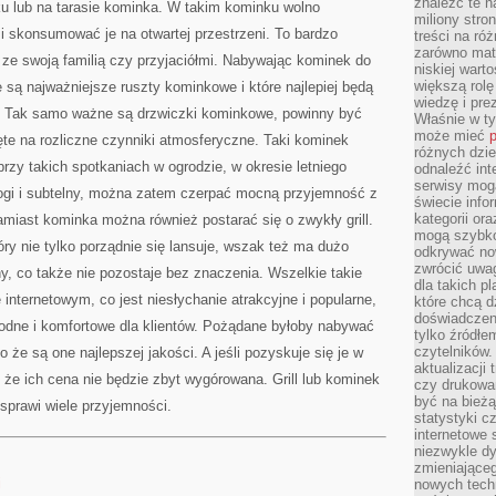
znaleźć te n
ku lub na tarasie kominka. W takim kominku wolno
miliony stron
i skonsumować je na otwartej przestrzeni. To bardzo
treści na ró
zarówno mater
ze swoją familią czy przyjaciółmi. Nabywając kominek do
niskiej wart
większą rolę
e są najważniejsze ruszty kominkowe i które najlepiej będą
wiedzę i pre
. Tak samo ważne są drzwiczki kominkowe, powinny być
Właśnie w t
może mieć
p
ięte na rozliczne czynniki atmosferyczne. Taki kominek
różnych dzie
 przy takich spotkaniach w ogrodzie, w okresie letniego
odnaleźć int
serwisy mogą
rogi i subtelny, można zatem czerpać mocną przyjemność z
świecie info
kategorii or
miast kominka można również postarać się o zwykły grill.
mogą szybko
który nie tylko porządnie się lansuje, wszak też ma dużo
odkrywać no
zwrócić uwag
ny, co także nie pozostaje bez znaczenia. Wszelkie takie
dla takich p
internetowym, co jest niesłychanie atrakcyjne i popularne,
które chcą d
doświadczeni
godne i komfortowe dla klientów. Pożądane byłoby nabywać
tylko źródłem
czytelników.
 że są one najlepszej jakości. A jeśli pozyskuje się je w
aktualizacji
 że ich cena nie będzie zbyt wygórowana. Grill lub kominek
czy drukowa
być na bieżą
sprawi wiele przyjemności.
statystyki c
internetowe
niezwykle d
zmieniająceg
i
nowych tech