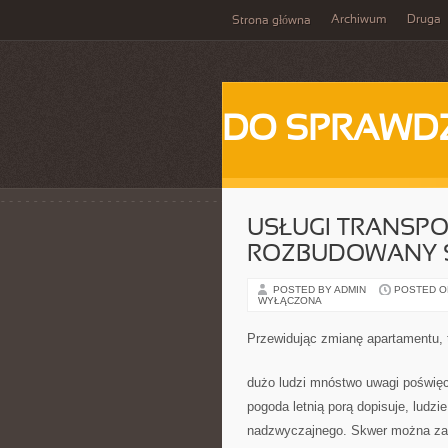
Archiwum
Druga
Strona główna
DO SPRAWD
USŁUGI TRANSP
ROZBUDOWANY 
POSTED BY ADMIN
POSTED ON
WYŁĄCZONA
Przewidując zmianę apartamentu, 
dużo ludzi mnóstwo uwagi poświę
pogoda letnią porą dopisuje, ludz
nadzwyczajnego. Skwer można zaa