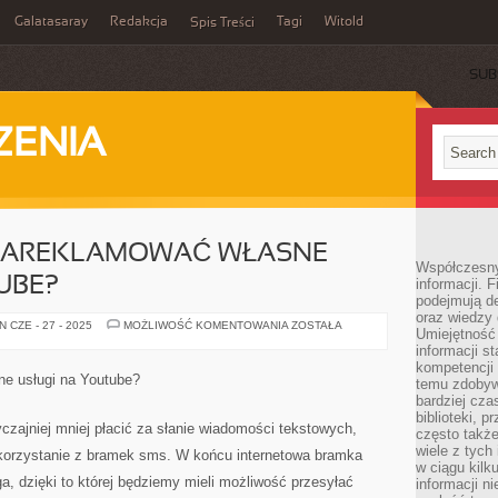
Galatasaray
Redakcja
Tagi
Witold
Spis Treści
SUB
ZENIA
 ZAREKLAMOWAĆ WŁASNE
Współczesny 
UBE?
informacji. 
podejmują de
oraz wiedzy 
W
 CZE - 27 - 2025
MOŻLIWOŚĆ KOMENTOWANIA
ZOSTAŁA
Umiejętność 
JAKI
SPOSÓB
informacji s
ZAREKLAMOWAĆ
kompetencji 
WŁASNE
ne usługi na Youtube?
temu zdobyw
USŁUGI
NA
bardziej cz
YOUTUBE?
biblioteki, 
yczajniej mniej płacić za słanie wiadomości tekstowych,
często także
wiele z tych
korzystanie z bramek sms. W końcu internetowa bramka
w ciągu kil
a, dzięki to której będziemy mieli możliwość przesyłać
informacji n