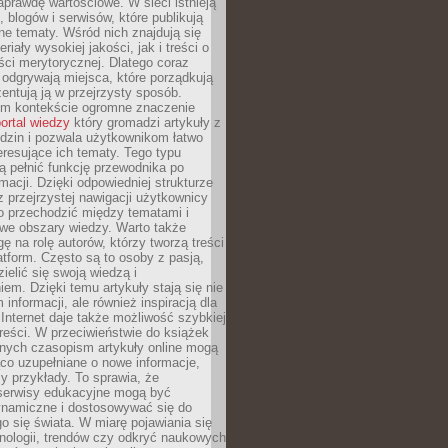
aprawdę wartościowe. W sieci istnieją
, blogów i serwisów, które publikują
żne tematy. Wśród nich znajdują się
iały wysokiej jakości, jak i treści o
ości merytorycznej. Dlatego coraz
 odgrywają miejsca, które porządkują
zentują ją w przejrzysty sposób.
ym kontekście ogromne znaczenie
ortal wiedzy
który gromadzi artykuły z
dzin i pozwala użytkownikom łatwo
eresujące ich tematy. Tego typu
 pełnić funkcję przewodnika po
rmacji. Dzięki odpowiedniej strukturze
az przejrzystej nawigacji użytkownicy
 przechodzić między tematami i
we obszary wiedzy. Warto także
ę na rolę autorów, którzy tworzą treści
latform. Często są to osoby z pasją,
zielić się swoją wiedzą i
em. Dzięki temu artykuły stają się nie
 informacji, ale również inspiracją dla
 Internet daje także możliwość szybkiej
 treści. W przeciwieństwie do książek
nych czasopism artykuły online mogą
co uzupełniane o nowe informacje,
zy przykłady. To sprawia, że
 serwisy edukacyjne mogą być
ynamiczne i dostosowywać się do
o się świata. W miarę pojawiania się
nologii, trendów czy odkryć naukowych