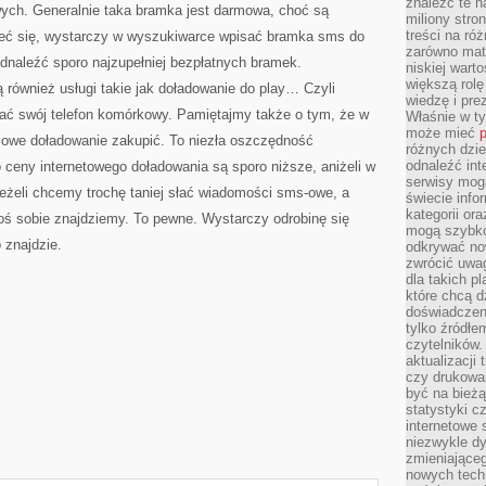
znaleźć te n
ych. Generalnie taka bramka jest darmowa, choć są
miliony stron
treści na ró
rzeć się, wystarczy w wyszukiwarce wpisać bramka sms do
zarówno mater
dnaleźć sporo najzupełniej bezpłatnych bramek.
niskiej wart
większą rolę
również usługi takie jak doładowanie do play… Czyli
wiedzę i pre
ać swój telefon komórkowy. Pamiętajmy także o tym, że w
Właśnie w t
może mieć
p
y owe doładowanie zakupić. To niezła oszczędność
różnych dzie
odnaleźć int
 ceny internetowego doładowania są sporo niższe, aniżeli w
serwisy mogą
jeżeli chcemy trochę taniej słać wiadomości sms-owe, a
świecie info
kategorii or
oś sobie znajdziemy. To pewne. Wystarczy odrobinę się
mogą szybko
 znajdzie.
odkrywać no
zwrócić uwag
dla takich p
które chcą d
doświadczeni
tylko źródłem
czytelników.
aktualizacji
czy drukowa
być na bieżą
statystyki c
internetowe
niezwykle d
zmieniająceg
nowych tech