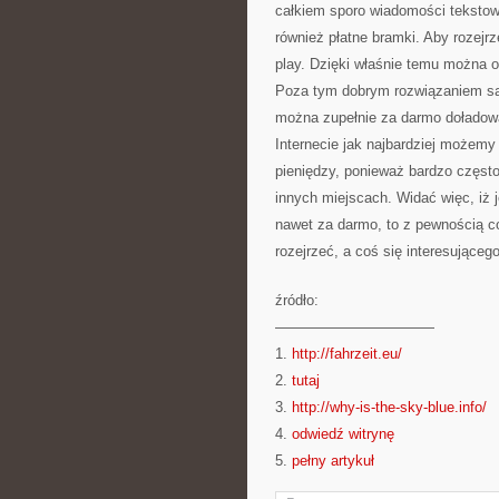
całkiem sporo wiadomości tekstow
również płatne bramki. Aby rozej
play. Dzięki właśnie temu można o
Poza tym dobrym rozwiązaniem są 
można zupełnie za darmo doładow
Internecie jak najbardziej możem
pieniędzy, ponieważ bardzo często
innych miejscach. Widać więc, iż 
nawet za darmo, to z pewnością c
rozejrzeć, a coś się interesującego
źródło:
———————————
1.
http://fahrzeit.eu/
2.
tutaj
3.
http://why-is-the-sky-blue.info/
4.
odwiedź witrynę
5.
pełny artykuł