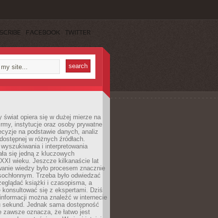
SCRIBE
FACEBOOK
TWITTER
świat opiera się w dużej mierze na
Firmy, instytucje oraz osoby prywatne
cyzje na podstawie danych, analiz
dostępnej w różnych źródłach.
wyszukiwania i interpretowania
tała się jedną z kluczowych
XXI wieku. Jeszcze kilkanaście lat
anie wiedzy było procesem znacznie
asochłonnym. Trzeba było odwiedzać
przeglądać książki i czasopisma, a
 konsultować się z ekspertami. Dziś
 informacji można znaleźć w internecie
ku sekund. Jednak sama dostępność
ie zawsze oznacza, że łatwo jest