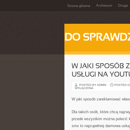
Archiwum
Druga
Strona główna
DO SPRAWD
W JAKI SPOSÓB
USŁUGI NA YOUT
POSTED BY ADMIN
POSTED ON
WYŁĄCZONA
W jaki sposób zareklamować włas
Dla takich osób, które chcą najzw
przede wszystkim można polecić 
sms to najzupełniej darmowa usług