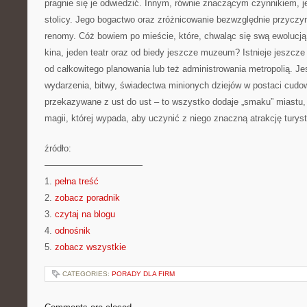
pragnie się je odwiedzić. Innym, równie znaczącym czynnikiem, je
stolicy. Jego bogactwo oraz zróżnicowanie bezwzględnie przyczyni
renomy. Cóż bowiem po mieście, które, chwaląc się swą ewolucją
kina, jeden teatr oraz od biedy jeszcze muzeum? Istnieje jeszcze
od całkowitego planowania lub też administrowania metropolią. Je
wydarzenia, bitwy, świadectwa minionych dziejów w postaci cudo
przekazywane z ust do ust – to wszystko dodaje „smaku” miastu
magii, której wypada, aby uczynić z niego znaczną atrakcję turys
źródło:
———————————
1.
pełna treść
2.
zobacz poradnik
3.
czytaj na blogu
4.
odnośnik
5.
zobacz wszystkie
CATEGORIES:
PORADY DLA FIRM