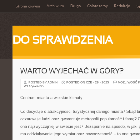
Archiwum
Druga
Galatasaray
Redakcja
Strona główna
Sp
DO SPRAWDZENIA
WARTO WYJECHAĆ W GÓRY?
POSTED BY ADMIN
POSTED ON CZE - 29 - 2025
MOŻLIWOŚĆ 
WYŁĄCZONA
Centrum miasta a wiejskie klimaty
Co decyduje o atrakcyjności turystycznej danego miasta? Skąd bie
oczarowuje ludzi oraz gwarantuje metropolii popularność i famę? 
ona najzwyczajniej w świecie jest? Bezspornie na sposób, w jaki 
ma oddziaływanie jego wymiar oraz nowoczesność – to one gwaran