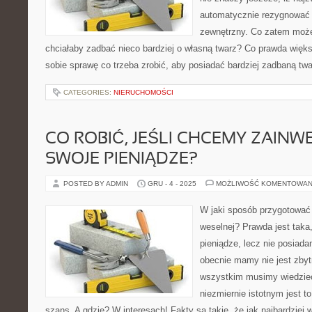
automatycznie rezygnować 
zewnętrzny. Co zatem może 
chciałaby zadbać nieco bardziej o własną twarz? Co prawda więk
sobie sprawę co trzeba zrobić, aby posiadać bardziej zadbaną twar
CATEGORIES:
NIERUCHOMOŚCI
CO ROBIĆ, JEŚLI CHCEMY ZAIN
SWOJE PIENIĄDZE?
POSTED BY ADMIN
GRU - 4 - 2025
MOŻLIWOŚĆ KOMENTOWAN
W jaki sposób przygotować
weselnej? Prawda jest taka,
pieniądze, lecz nie posiada
obecnie mamy nie jest zbyt
wszystkim musimy wiedzieć
niezmiernie istotnym jest 
szans. A gdzie? W interesach! Fakty są takie, że jak najbardziej