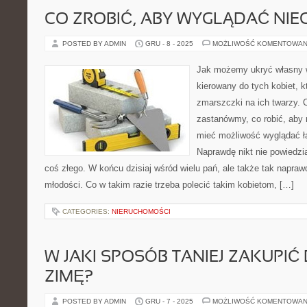
CO ZROBIĆ, ABY WYGLĄDAĆ NIE
POSTED BY ADMIN
GRU - 8 - 2025
MOŻLIWOŚĆ KOMENTOWAN
Jak możemy ukryć własny w
kierowany do tych kobiet, 
zmarszczki na ich twarzy. 
zastanówmy, co robić, aby 
mieć możliwość wyglądać ła
Naprawdę nikt nie powiedzia
coś złego. W końcu dzisiaj wśród wielu pań, ale także tak napraw
młodości. Co w takim razie trzeba polecić takim kobietom, […]
CATEGORIES:
NIERUCHOMOŚCI
W JAKI SPOSÓB TANIEJ ZAKUPIĆ
ZIMĘ?
POSTED BY ADMIN
GRU - 7 - 2025
MOŻLIWOŚĆ KOMENTOWAN