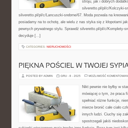
stroju, jak i dobrych dodat
silveretto.pl/pl/c/Kolczyki-s
silveretto.pl/pl/c/Lancuszki-srebrne/67. Moda pozwala na kreowan
posiadamy na to ochotę, ale wielu z nas styka się z kłopotami jak
pewnych prywatnego stylu. Sprawdź silveretto.pl/pl/c/Komplety-s
decyduje […]
CATEGORIES:
NIERUCHOMOŚCI
PIĘKNA POŚCIEL W TWOJEJ SYPI
POSTED BY ADMIN
GRU - 8 - 2025
MOŻLIWOŚĆ KOMENTOWAN
Nikt pewnie nie byłby w sta
mówiącej o tym, że praca f
spełniać różne funkcje, ni
mierze bronić całe ciało c
innych ludzi. Ciuchy się zak
spostrzegali jakiś niedosko
sukienki wieczorowe mają trochę inne funkcje. Poza tym jest kilka