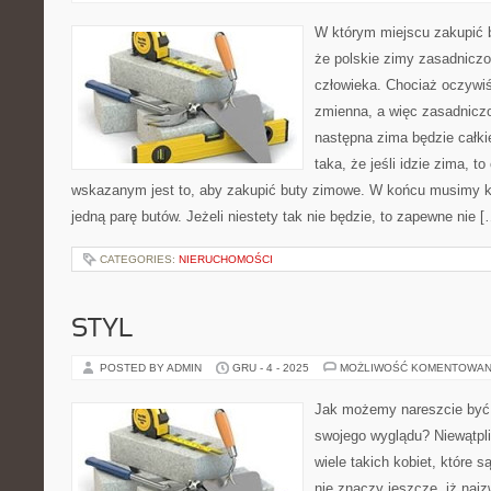
W którym miejscu zakupić 
że polskie zimy zasadniczo
człowieka. Chociaż oczywiś
zmienna, a więc zasadnicz
następna zima będzie całki
taka, że jeśli idzie zima, t
wskazanym jest to, aby zakupić buty zimowe. W końcu musimy k
jedną parę butów. Jeżeli niestety tak nie będzie, to zapewne nie [
CATEGORIES:
NIERUCHOMOŚCI
STYL
POSTED BY ADMIN
GRU - 4 - 2025
MOŻLIWOŚĆ KOMENTOWAN
Jak możemy nareszcie być
swojego wyglądu? Niewątpl
wiele takich kobiet, które 
nie znaczy jeszcze, iż naj