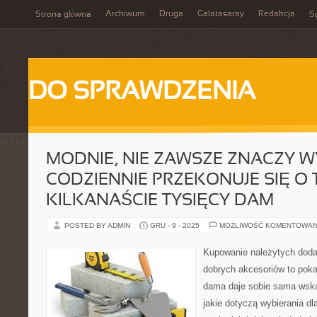
Archiwum
Druga
Galatasaray
Redakcja
Strona główna
Sp
DO SPRAWDZENIA
MODNIE, NIE ZAWSZE ZNACZY W
CODZIENNIE PRZEKONUJE SIĘ O
KILKANAŚCIE TYSIĘCY DAM
POSTED BY ADMIN
GRU - 9 - 2025
MOŻLIWOŚĆ KOMENTOWAN
Kupowanie należytych dod
dobrych akcesoriów to pok
dama daje sobie sama wsk
jakie dotyczą wybierania dl