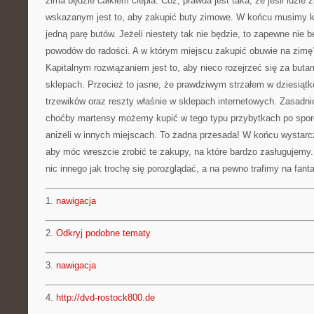
zima będzie całkiem ciepła. Cóż, prawda jest taka, że jeśli idzie 
wskazanym jest to, aby zakupić buty zimowe. W końcu musimy k
jedną parę butów. Jeżeli niestety tak nie będzie, to zapewne nie 
powodów do radości. A w którym miejscu zakupić obuwie na zimę
Kapitalnym rozwiązaniem jest to, aby nieco rozejrzeć się za buta
sklepach. Przecież to jasne, że prawdziwym strzałem w dziesiątk
trzewików oraz reszty właśnie w sklepach internetowych. Zasadn
choćby martensy możemy kupić w tego typu przybytkach po sporo
aniżeli w innych miejscach. To żadna przesada! W końcu wystarcz
aby móc wreszcie zrobić te zakupy, na które bardzo zasługujemy.
nic innego jak trochę się porozglądać, a na pewno trafimy na fanta
1.
nawigacja
2.
Odkryj podobne tematy
3.
nawigacja
4.
http://dvd-rostock800.de