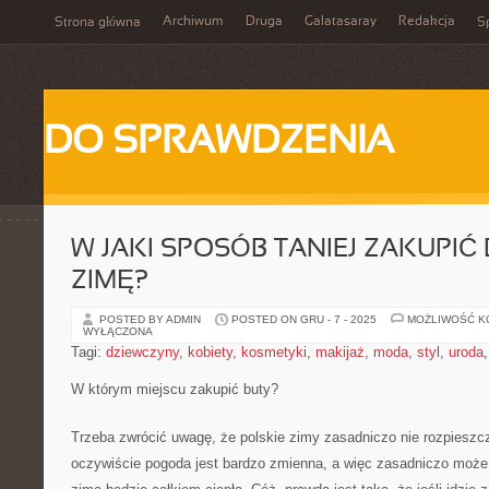
Archiwum
Druga
Galatasaray
Redakcja
Strona główna
Sp
DO SPRAWDZENIA
W JAKI SPOSÓB TANIEJ ZAKUPIĆ
ZIMĘ?
POSTED BY ADMIN
POSTED ON GRU - 7 - 2025
MOŻLIWOŚĆ 
WYŁĄCZONA
Tagi:
dziewczyny
,
kobiety
,
kosmetyki
,
makijaż
,
moda
,
styl
,
uroda
W którym miejscu zakupić buty?
Trzeba zwrócić uwagę, że polskie zimy zasadniczo nie rozpieszc
oczywiście pogoda jest bardzo zmienna, a więc zasadniczo może