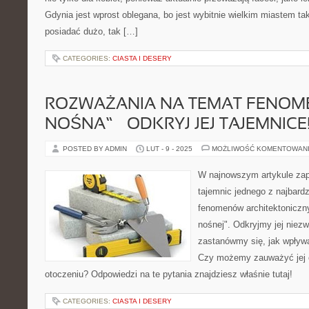
Gdynia jest wprost oblegana, bo jest wybitnie wielkim miastem ta
posiadać dużo, tak […]
CATEGORIES:
CIASTA I DESERY
ROZWAŻANIA NA TEMAT FENOME
NOŚNA” – ODKRYJ JEJ TAJEMNICE
POSTED BY ADMIN
LUT - 9 - 2025
MOŻLIWOŚĆ KOMENTOWAN
W najnowszym artykule zap
tajemnic jednego z najbard
fenomenów architektoniczny
nośnej". Odkryjmy jej niezw
zastanówmy się, jak wpływ
Czy możemy zauważyć jej
otoczeniu? Odpowiedzi na te pytania znajdziesz właśnie tutaj!
CATEGORIES:
CIASTA I DESERY