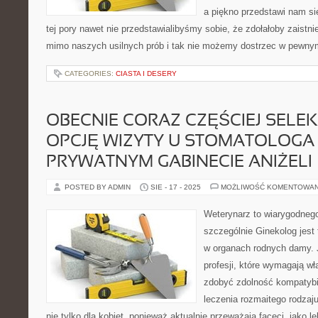
a piękno przedstawi nam si
tej pory nawet nie przedstawialibyśmy sobie, że zdołałoby zaistni
mimo naszych usilnych prób i tak nie możemy dostrzec w pewny
CATEGORIES:
CIASTA I DESERY
OBECNIE CORAZ CZĘŚCIEJ SELE
OPCJĘ WIZYTY U STOMATOLOGA
PRYWATNYM GABINECIE ANIŻELI
POSTED BY ADMIN
SIE - 17 - 2025
MOŻLIWOŚĆ KOMENTOWA
Weterynarz to wiarygodnego
szczególnie Ginekolog jest 
w organach rodnych damy. J
profesji, które wymagają wł
zdobyć zdolność kompatybi
leczenia rozmaitego rodzaj
nie tylko dla kobiet, ponieważ aktualnie przeważają faceci, jako le