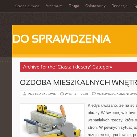
Archiwum
Druga
Galatasaray
Redakcja
Strona główna
Sp
DO SPRAWDZENIA
Archive for the ‘Ciasta i desery’ Category
OZDOBA MIESZKALNYCH WNĘTR
POSTED BY ADMIN
WRZ - 17 - 2025
MOŻLIWOŚĆ KOMENTOWA
Kiedyś uważano, że na ści
obrazy W świecie, w którym
wspaniałych rzeczy, które 
stron. W pewnych sytuacja
rozejrzeć się gruntownie, 