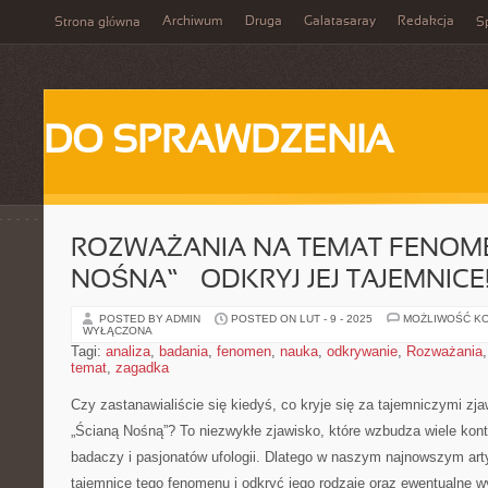
Archiwum
Druga
Galatasaray
Redakcja
Strona główna
Sp
DO SPRAWDZENIA
ROZWAŻANIA NA TEMAT FENOME
NOŚNA” – ODKRYJ JEJ TAJEMNICE
POSTED BY ADMIN
POSTED ON LUT - 9 - 2025
MOŻLIWOŚĆ K
WYŁĄCZONA
Tagi:
analiza
,
badania
,
fenomen
,
nauka
,
odkrywanie
,
Rozważania
temat
,
zagadka
Czy zastanawialiście się kiedyś, co kryje‍ się za tajemniczymi⁣ zj
„Ścianą Nośną”? To niezwykłe‍ zjawisko, które wzbudza ⁣wiele kontr
badaczy i pasjonatów ufologii. Dlatego w naszym najnowszym arty
tajemnice tego⁤ fenomenu‌ i odkryć jego rodzaje oraz ewentualne‌ wy