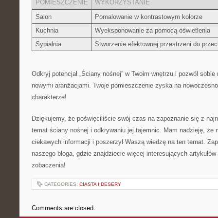
POMIESZCZENIE
WYKORZYSTANIE
Salon
Pomalowanie w kontrastowym kolorze
Kuchnia
Wyeksponowanie za pomocą oświetlenia
Sypialnia
Stworzenie efektownej przestrzeni do prze
Odkryj potencjał „Ściany nośnej” w ⁤Twoim wnętrzu⁤ i pozwól sobie
nowymi aranżacjami. Twoje pomieszczenie zyska na ​nowoczesnośc
charakterze!
Dziękujemy, że poświęciliście swój czas na zapoznanie się z na
temat ściany nośnej i ‍odkrywaniu jej tajemnic.⁣ Mam nadzieję,‌ że‍
ciekawych informacji​ i poszerzył Waszą ⁢wiedzę ⁣na⁤ ten temat. Za
naszego bloga,‍ gdzie znajdziecie więcej ⁣interesujących‌ artykułów
zobaczenia!
CATEGORIES:
CIASTA I DESERY
Comments are closed.