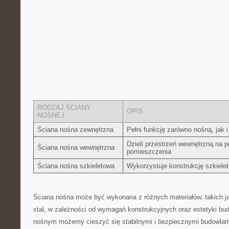
RODZAJ ŚCIANY
OPIS
NOŚNEJ
Ściana ⁢nośna zewnętrzna
Pełni funkcję zarówno nośną, jak i
Dzieli przestrzeń wewnętrzną ⁤na 
Ściana​ nośna wewnętrzna
pomieszczenia
Ściana nośna szkieletowa
Wykorzystuje konstrukcję szkiele
Ściana⁣ nośna może być wykonana z ⁤różnych materiałów, takich jak
stal, w zależności od wymagań⁣ konstrukcyjnych ⁢oraz ‍estetyki b
nośnym‌ możemy cieszyć się stabilnymi i bezpiecznymi budowlami,