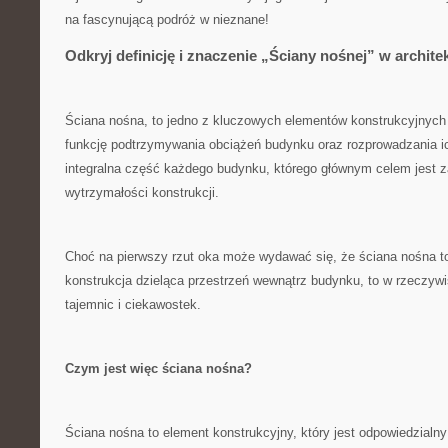
na fascynującą podróż w nieznane!
Odkryj​ definicję i znaczenie „Ściany nośnej”‍ w archite
Ściana nośna, to jedno z kluczowych elementów⁣ konstrukcyjnych w 
funkcję ⁢podtrzymywania obciążeń budynku oraz rozprowadzania ic
integralna część⁢ każdego⁤ budynku, którego głównym celem jest z
wytrzymałości⁢ konstrukcji. ⁣
Choć na⁤ pierwszy​ rzut oka może‌ wydawać się, że ściana nośna t
konstrukcja ‌dzieląca przestrzeń wewnątrz⁢ budynku,⁤ to ​w rzeczywis
tajemnic ⁤i ciekawostek.
Czym jest więc ściana nośna?
Ściana ⁤nośna ​to element konstrukcyjny,⁣ który‍ jest odpowiedzialny