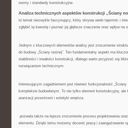
normy i standardy konstrukcyjne.
Analiza technicznych aspektów ⁤konstrukcji „Ściany ⁢n
to ‍temat niezwykle ‌fascynujący, który skrywa wiele⁣ tajemnic​ i i
zgłębić tę kwestię i poznać ⁣jej głębsze znaczenie ‍oraz ‍wpływ na
Jednym z kluczowych​ elementów ‍analizy jest zrozumienie strukt
‍do budowy ⁢„Ściany nośnej”. Ten‌ fundamentalny aspekt⁣ ma klucz
stabilności i trwałości ⁤konstrukcji, dlatego warto przyjrzeć ​się b
rozwiązaniom technicznym.
Interesującym⁣ zagadnieniem jest również​ funkcjonalność „Ściany no
kompleksie‍ budowlanym. To nie tylko element konstrukcyjny, ​al
aranżacji przestrzeni i estetyki wnętrza. ⁤
‌ pozwala także⁢ na lepsze zrozumienie procesu projektowania or
elementu. Dzięki temu możemy docenić pracę i zaangażowanie sp