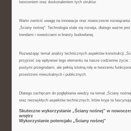
tworzeniem oraz doskonaleniem tych struktur.
Warto zwrócić uwagę na ⁤innowacje oraz nowoczesne​ rozwiązania 
„Ściany nośnej”. Technologia stale się rozwija, dlatego ważne jest
trendami i nowościami‌ w branży budowlanej.
Rozważając ⁤temat analizy technicznych aspektów konstrukcji „Śc
przyjrzeć się‍ wpływowi ⁢tego⁢ elementu na nasze‍ codzienne życie.‍ 
pustymi przegrodami, ‍ale ⁤pełnią istotną⁢ rolę w tworzeniu funkcjo
przestrzeni mieszkalnych i publicznych.
Dlatego zachęcam ⁤do pogłębiania wiedzy na temat „Ściany​ nośnej” 
oraz niezwykłych aspektów‍ technicznych, które kryje ta‍ fascynuj
Skuteczne wykorzystanie „Ściany nośnej” w nowocze
wnętrz
Wykorzystanie ⁤potencjału „Ściany nośnej”