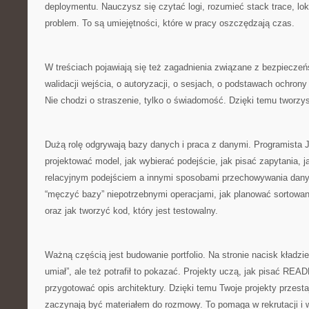
deploymentu. Nauczysz się czytać logi, rozumieć stack trace, lok
problem. To są umiejętności, które w pracy oszczędzają czas.
W treściach pojawiają się też zagadnienia związane z bezpiecze
walidacji wejścia, o autoryzacji, o sesjach, o podstawach ochron
Nie chodzi o straszenie, tylko o świadomość. Dzięki temu tworzys
Dużą rolę odgrywają bazy danych i praca z danymi. Programista J
projektować model, jak wybierać podejście, jak pisać zapytania, 
relacyjnym podejściem a innymi sposobami przechowywania danyc
“męczyć bazy” niepotrzebnymi operacjami, jak planować sortowani
oraz jak tworzyć kod, który jest testowalny.
Ważną częścią jest budowanie portfolio. Na stronie nacisk kładzie 
umiał”, ale też potrafił to pokazać. Projekty uczą, jak pisać REA
przygotować opis architektury. Dzięki temu Twoje projekty przest
zaczynają być materiałem do rozmowy. To pomaga w rekrutacji i