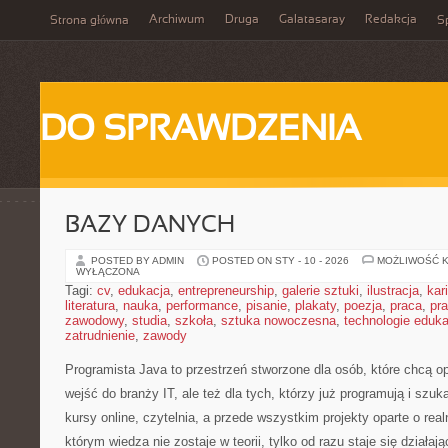
Archiwum
Druga
Galatasaray
Redakcja
Strona główna
Sp
DO SPRAWDZENIA
BAZY DANYCH
POSTED BY ADMIN
POSTED ON STY - 10 - 2026
MOŻLIWOŚĆ 
WYŁĄCZONA
Tagi:
cv
,
edukacja
,
entrepreneurship
,
galerie sztuki
,
ilustracja
,
kar
literatura
,
nauka
,
performance
,
pisanie
,
plakaty
,
poezja
,
praca
,
pr
zawodowy
,
studia
,
szkoła
,
sztuka nowoczesna
,
technologie eduk
zatrudnienie
,
zawody
Programista Java to przestrzeń stworzone dla osób, które chcą 
wejść do branży IT, ale też dla tych, którzy już programują i szuk
kursy online, czytelnia, a przede wszystkim projekty oparte o real
którym wiedza nie zostaje w teorii, tylko od razu staje się dzia