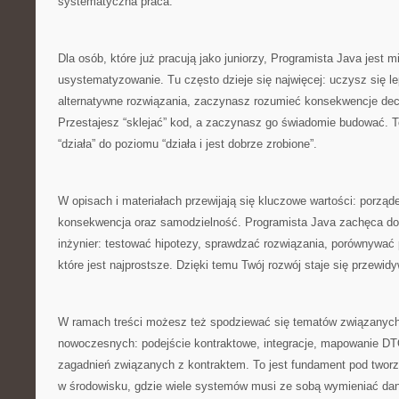
systematyczna praca.
Dla osób, które już pracują jako juniorzy, Programista Java jest 
usystematyzowanie. Tu często dzieje się najwięcej: uczysz się l
alternatywne rozwiązania, zaczynasz rozumieć konsekwencje decy
Przestajesz “sklejać” kod, a zaczynasz go świadomie budować. T
“działa” do poziomu “działa i jest dobrze zrobione”.
W opisach i materiałach przewijają się kluczowe wartości: porząd
konsekwencja oraz samodzielność. Programista Java zachęca do 
inżynier: testować hipotezy, sprawdzać rozwiązania, porównywać p
które jest najprostsze. Dzięki temu Twój rozwój staje się przewidy
W ramach treści możesz też spodziewać się tematów związanych
nowoczesnych: podejście kontraktowe, integracje, mapowanie DT
zagadnień związanych z kontraktem. To jest fundament pod tworzen
w środowisku, gdzie wiele systemów musi ze sobą wymieniać da