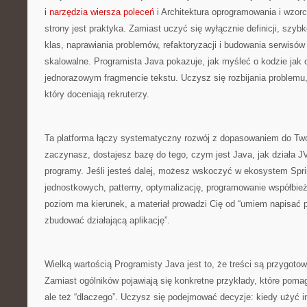
i narzędzia wiersza poleceń
i Architektura oprogramowania i wzorc
strony jest praktyka. Zamiast uczyć się wyłącznie definicji, szyb
klas, naprawiania problemów, refaktoryzacji i budowania serwisów
skalowalne. Programista Java pokazuje, jak myśleć o kodzie jak o 
jednorazowym fragmencie tekstu. Uczysz się rozbijania problemu,
który doceniają rekruterzy.
Ta platforma łączy systematyczny rozwój z dopasowaniem do Two
zaczynasz, dostajesz bazę do tego, czym jest Java, jak działa 
programy. Jeśli jesteś dalej, możesz wskoczyć w ekosystem Spri
jednostkowych, patterny, optymalizację, programowanie współbież
poziom ma kierunek, a materiał prowadzi Cię od “umiem napisać 
zbudować działającą aplikację”.
Wielką wartością Programisty Java jest to, że treści są przygoto
Zamiast ogólników pojawiają się konkretne przykłady, które pomag
ale też “dlaczego”. Uczysz się podejmować decyzje: kiedy użyć in