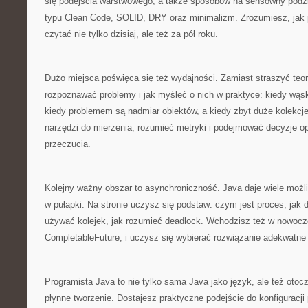
się podejścia warstwowego, a także sposobów na sensowny podzia
typu Clean Code, SOLID, DRY oraz minimalizm. Zrozumiesz, jak p
czytać nie tylko dzisiaj, ale też za pół roku.
Dużo miejsca poświęca się też wydajności. Zamiast straszyć teori
rozpoznawać problemy i jak myśleć o nich w praktyce: kiedy wąsk
kiedy problemem są nadmiar obiektów, a kiedy zbyt duże kolekcj
narzędzi do mierzenia, rozumieć metryki i podejmować decyzje op
przeczucia.
Kolejny ważny obszar to asynchroniczność. Java daje wiele możli
w pułapki. Na stronie uczysz się podstaw: czym jest proces, jak dz
używać kolejek, jak rozumieć deadlock. Wchodzisz też w nowocz
CompletableFuture, i uczysz się wybierać rozwiązanie adekwatne
Programista Java to nie tylko sama Java jako język, ale też otoc
płynne tworzenie. Dostajesz praktyczne podejście do konfiguracji 