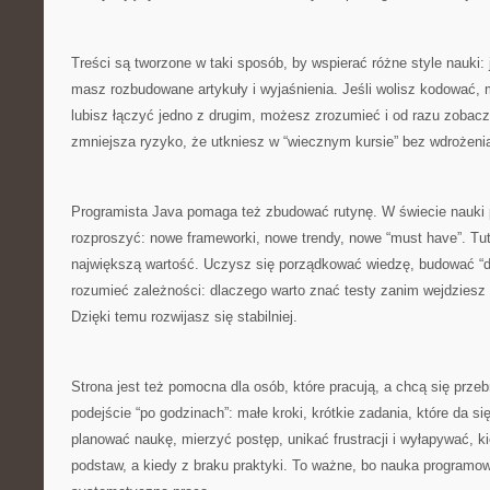
Treści są tworzone w taki sposób, by wspierać różne style nauki: 
masz rozbudowane artykuły i wyjaśnienia. Jeśli wolisz kodować, m
lubisz łączyć jedno z drugim, możesz zrozumieć i od razu zobacz
zmniejsza ryzyko, że utkniesz w “wiecznym kursie” bez wdrożenia 
Programista Java pomaga też zbudować rutynę. W świecie nauki 
rozproszyć: nowe frameworki, nowe trendy, nowe “must have”. Tuta
największą wartość. Uczysz się porządkować wiedzę, budować “dr
rozumieć zależności: dlaczego warto znać testy zanim wejdzies
Dzięki temu rozwijasz się stabilniej.
Strona jest też pomocna dla osób, które pracują, a chcą się prze
podejście “po godzinach”: małe kroki, krótkie zadania, które da si
planować naukę, mierzyć postęp, unikać frustracji i wyłapywać, k
podstaw, a kiedy z braku praktyki. To ważne, bo nauka programowan