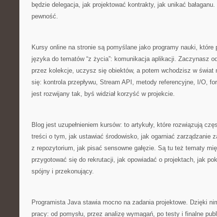
będzie delegacja, jak projektować kontrakty, jak unikać bałaganu.
pewność.
Kursy online na stronie są pomyślane jako programy nauki, któr
języka do tematów “z życia”: komunikacja aplikacji. Zaczynasz o
przez kolekcje, uczysz się obiektów, a potem wchodzisz w świat 
się: kontrola przepływu, Stream API, metody referencyjne, I/O, 
jest rozwijany tak, byś widział korzyść w projekcie.
Blog jest uzupełnieniem kursów: to artykuły, które rozwiązują częs
treści o tym, jak ustawiać środowisko, jak ogarniać zarządzanie 
z repozytorium, jak pisać sensowne gałęzie. Są tu też tematy mięk
przygotować się do rekrutacji, jak opowiadać o projektach, jak p
spójny i przekonujący.
Programista Java stawia mocno na zadania projektowe. Dzięki ni
pracy: od pomysłu, przez analizę wymagań, po testy i finalne publ