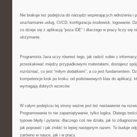
Nie brakuje też podejścia do narzędzi wspierających wdrożenia i 
uruchamianie usług, CI/CD, konfiguracja środowisk, logowanie. Dz
co dzieje się z aplikacją “poza IDE” i dlaczego w pracy liczy się ni
utrzymanie.
Programista Java uczy również tego, jak radzić sobie z inform
przeskakiwać między przypadkowymi materiałami, dostajesz spój
rozróżniać, co jest “miłym dodatkiem”, a co jest fundamentem. Dz
kompetencje krok po kroku: od podstawowych klas do aplikacji, k
wymagają dobrych wzorców.
W całym podejściu tej strony ważne jest też nastawienie na rozw
Programowanie to nie zapamiętywanie, tylko logika. Dlatego treś
typowe błędy i pytania: dlaczego coś nie działa, jak to zdiagnozo
jak poprawić i jak zrobić to lepiej następnym razem. To buduje od
zarówno w nauce, jak i w pracy.