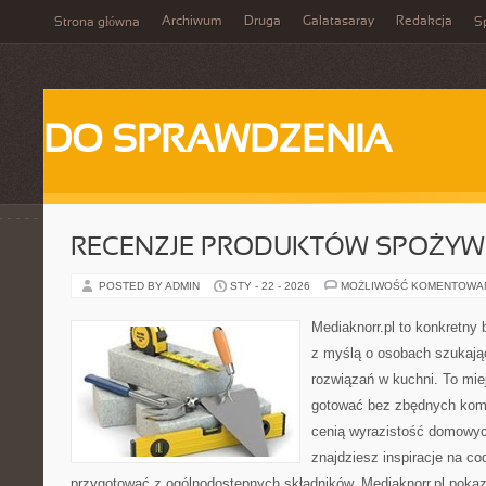
Archiwum
Druga
Galatasaray
Redakcja
Strona główna
Sp
DO SPRAWDZENIA
RECENZJE PRODUKTÓW SPOŻY
POSTED BY ADMIN
STY - 22 - 2026
MOŻLIWOŚĆ KOMENTOWA
Mediaknorr.pl to konkretny b
z myślą o osobach szukaj
rozwiązań w kuchni. To miej
gotować bez zbędnych kompl
cenią wyrazistość domowych
znajdziesz inspiracje na c
przygotować z ogólnodostępnych składników. Mediaknorr.pl pokaz