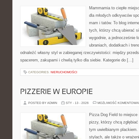
Mammamia to ciepłe miejsc
dla młodych odkrywców spo
mam i tatów. To blog inter
tych, którzy chcą ubierać s
wygodnie, a jednocześnie ła
ubraniach, dodatkach i tren
odnaleźć własny styl w zabieganej rzeczywistości: między przeds
spacerem, zakupami i chwilą tylko dla siebie. Kategorie do […]
CATEGORIES:
NIERUCHOMOŚCI
PIZZERIE W EUROPIE
POSTED BY ADMIN
STY - 13 - 2026
MOŻLIWOŚĆ KOMENTOWA
Pizza Dog Field to miejsce
pizzy, którzy chcą zgłębiać
tym uwielbianym plackiem. 
stylach, ale także o wrażen