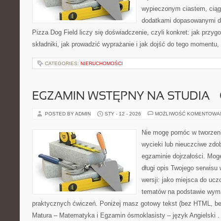
wypieczonym ciastem, ciąg
dodatkami dopasowanymi do
Pizza Dog Field liczy się doświadczenie, czyli konkret: jak przyg
składniki, jak prowadzić wyprażanie i jak dojść do tego momentu,
CATEGORIES:
NIERUCHOMOŚCI
EGZAMIN WSTĘPNY NA STUDIA –
POSTED BY ADMIN
STY - 12 - 2026
MOŻLIWOŚĆ KOMENTOWA
Nie mogę pomóc w tworzeniu
wycieki lub nieuczciwe zdo
egzaminie dojrzałości. Mog
długi opis Twojego serwisu 
wersji: jako miejsca do ucz
tematów na podstawie wym
praktycznych ćwiczeń. Poniżej masz gotowy tekst (bez HTML, be
Matura – Matematyka i Egzamin ósmoklasisty – język Angielski .