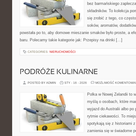
bez barmańskiego zaplecza
składników. To kolekcja pom
się zrobić z tego, co częst
soków, aromatów, dodatków 
powstała po to, aby domowe mieszanie smaków było proste, a efe
baru. Polecamy takie kategorie jak: Przepisy na drinki […]
CATEGORIES:
NIERUCHOMOŚCI
PODRÓŻE KULINARNE
POSTED BY ADMIN
STY - 16 - 2026
MOŻLIWOŚĆ KOMENTOWA
Polka w Nowej Zelandii to 
myślą o osobach, które mar
wyjazd do Australii albo po
rytmie ciekawości. To miej
spotykają się z historiami z
zamienia się w świadome p