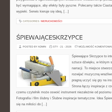
być wymagające, aby efekty były pyszne. Polecamy także Ciasta 
wypieki. Serwis kieruje się ideą, […]
CATEGORIES:
NIERUCHOMOŚCI
ŚPIEWAJĄCESKRZYPCE
POSTED BY ADMIN
STY - 21 - 2026
MOŻLIWOŚĆ KOMENTOWA
Śpiewające Skrzypce to int
sztuce dźwięku, w którym s
narracji. To miejsce stworz
rozwijać muzyczną wrażliwo
pragną uczyć się gry na i
Strona łączy inspiracje z rz
czemu czytelnik może oswoić instrument niezależnie od poziom
Fotografia i film ślubny i Ślubne inspiracje tematyczne. Idea Śpi
się na miłości do […]