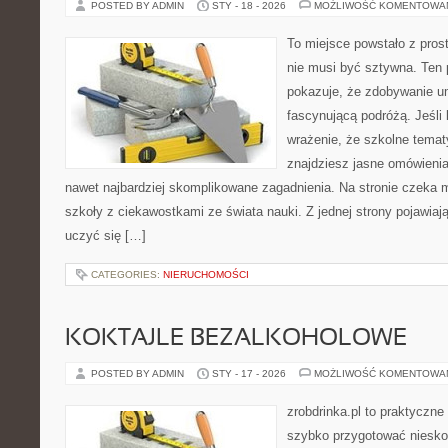
POSTED BY ADMIN
STY - 18 - 2026
MOŻLIWOŚĆ KOMENTOWA
To miejsce powstało z pros
nie musi być sztywna. Ten 
pokazuje, że zdobywanie u
fascynującą podróżą. Jeśli
wrażenie, że szkolne temat
znajdziesz jasne omówieni
nawet najbardziej skomplikowane zagadnienia. Na stronie czeka mi
szkoły z ciekawostkami ze świata nauki. Z jednej strony pojawiają
uczyć się […]
CATEGORIES:
NIERUCHOMOŚCI
KOKTAJLE BEZALKOHOLOWE
POSTED BY ADMIN
STY - 17 - 2026
MOŻLIWOŚĆ KOMENTOWA
zrobdrinka.pl to praktyczne
szybko przygotować niesko