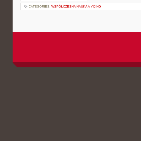
CATEGORIES:
WSPÓŁCZESNA NAUKA A YIJING