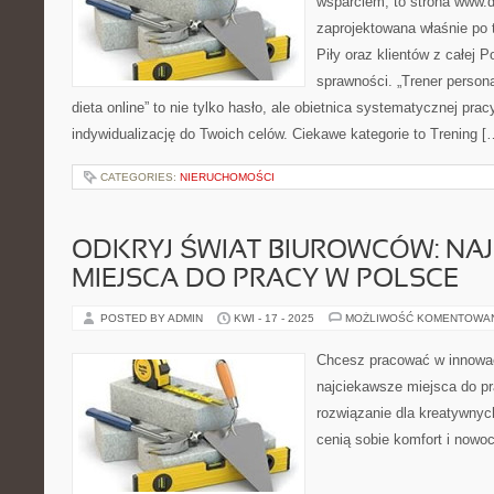
wsparciem, to strona www.da
zaprojektowana właśnie po
Piły oraz klientów z całej 
sprawności. „Trener personal
dieta online” to nie tylko hasło, ale obietnica systematycznej pracy
indywidualizację do Twoich celów. Ciekawe kategorie to Trening [
CATEGORIES:
NIERUCHOMOŚCI
ODKRYJ ŚWIAT BIUROWCÓW: NA
MIEJSCA DO PRACY W POLSCE
POSTED BY ADMIN
KWI - 17 - 2025
MOŻLIWOŚĆ KOMENTOWA
Chcesz pracować w innowa
najciekawsze miejsca do pr
rozwiązanie dla kreatywnyc
cenią sobie komfort i nowo