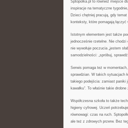
Sptopolka.pl to również miejsce dl
inspiracje na tematyczne tygodnie
Dzieci chętniej pracują, gdy temat
konteksty, które pomagają łączyć 
Istotnym elementem jest także pode
jednocześnie rzetelne. Nie chodzi 
nie wywołuje poczucia „jestem słab
samodzielności: „spróbuj, sprawdź
Serwis pomaga też w momentach, 
sprawdzian. W takich sytuacjach kl
takiego podejścia: zamiast paniki 
kawałku”. To właśnie takie drobne 
Współczesna szkoła to także techn
higieny cyfrowej. Uczeń potrzebuje
równowagi: czas na ruch. Sptopolka
ale też z zdrowych przerw. Bez te