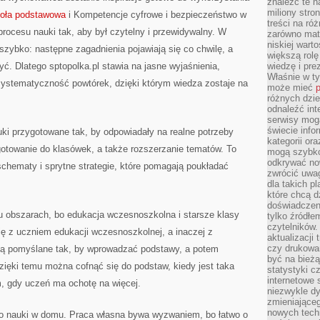
znaleźć te n
miliony stron
oła podstawowa
i Kompetencje cyfrowe i bezpieczeństwo w
treści na ró
e procesu nauki tak, aby był czytelny i przewidywalny. W
zarówno mater
niskiej wart
zybko: następne zagadnienia pojawiają się co chwilę, a
większą rolę
yć. Dlatego sptopolka.pl stawia na jasne wyjaśnienia,
wiedzę i pre
Właśnie w t
systematyczność powtórek, dzięki którym wiedza zostaje na
może mieć
p
różnych dzie
odnaleźć int
serwisy mogą
świecie info
auki przygotowane tak, by odpowiadały na realne potrzeby
kategorii or
gotowanie do klasówek, a także rozszerzanie tematów. To
mogą szybko
odkrywać no
 schematy i sprytne strategie, które pomagają poukładać
zwrócić uwag
dla takich p
które chcą d
doświadczeni
u obszarach, bo edukacja wczesnoszkolna i starsze klasy
tylko źródłem
czytelników.
się z uczniem edukacji wczesnoszkolnej, a inaczej z
aktualizacji
czy drukowa
 są pomyślane tak, by wprowadzać podstawy, a potem
być na bieżą
Dzięki temu można cofnąć się do podstaw, kiedy jest taka
statystyki c
internetowe
m, gdy uczeń ma ochotę na więcej.
niezwykle d
zmieniająceg
nowych tech
do nauki w domu. Praca własna bywa wyzwaniem, bo łatwo o