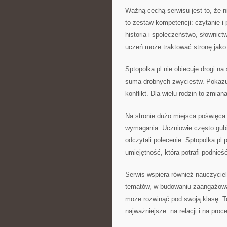
Ważną cechą serwisu jest to, że 
to zestaw kompetencji: czytanie 
historia i społeczeństwo, słownic
uczeń może traktować stronę jako
Sptopolka.pl nie obiecuje drogi na
suma drobnych zwycięstw. Pokazuj
konflikt. Dla wielu rodzin to zmian
Na stronie dużo miejsca poświęca 
wymagania. Uczniowie często gubią 
odczytali polecenie. Sptopolka.pl
umiejętność, która potrafi podnie
Serwis wspiera również nauczyciel
tematów, w budowaniu zaangażowan
może rozwinąć pod swoją klasę. T
najważniejsze: na relacji i na proc