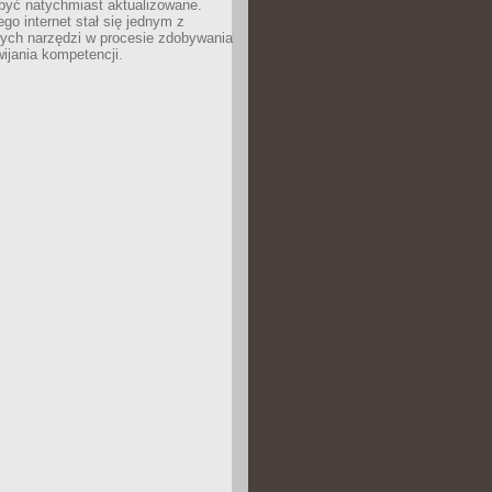
być natychmiast aktualizowane.
ego internet stał się jednym z
zych narzędzi w procesie zdobywania
wijania kompetencji.