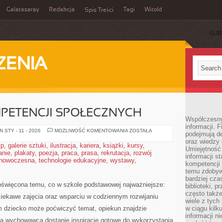
Galatasaray
Redakcja
Tagi
Witold
Spis Treści
SUB
ZENIA
PETENCJI SPOŁECZNYCH
Współczesny 
informacji. 
ROZWIJANIE
 STY - 11 - 2026
MOŻLIWOŚĆ KOMENTOWANIA
ZOSTAŁA
podejmują de
KOMPETENCJI
oraz wiedzy 
SPOŁECZNYCH
ip
,
galerie sztuki
,
ilustracja
,
kariera
,
książki
,
kursy
,
Umiejętność 
anie
,
plakaty
,
poezja
,
praca
,
prasa
,
rekrutacja
,
rozwój
informacji s
 nowoczesna
,
technologie edukacyjne
,
wystawy
,
kompetencji 
temu zdobyw
bardziej cz
poświęcona temu, co w szkole podstawowej najważniejsze:
biblioteki, 
często także
ekawe zajęcia oraz wsparciu w codziennym rozwijaniu
wiele z tych
ym dziecko może poćwiczyć temat, opiekun znajdzie
w ciągu kil
informacji n
 a wychowawca dostanie inspiracje gotowe do wykorzystania