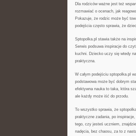
Dla rodziców ważne jest też wspar
rozmawiać o ocenach, jak reagować 
Pokazuje, że rodzic może być tow
podejścia często sprawia, że dzie
Sptopolka.pl stawia także na inspir
Serwis podsuwa inspiracje do czy
kuchni. Dziecko uczy się wtedy nat
praktyczna.
W całym podejściu sptopolka.pl w
podstawowa może być dobrym star
efektywna nauka to taka, która s
ale każdy może iść do przodu.
To wszystko sprawia, że sptopolka.
praktyczne zadania, po inspiracje
tego, czy jesteś uczniem, znajdz
nadęcia, bez chaosu, za to z nas