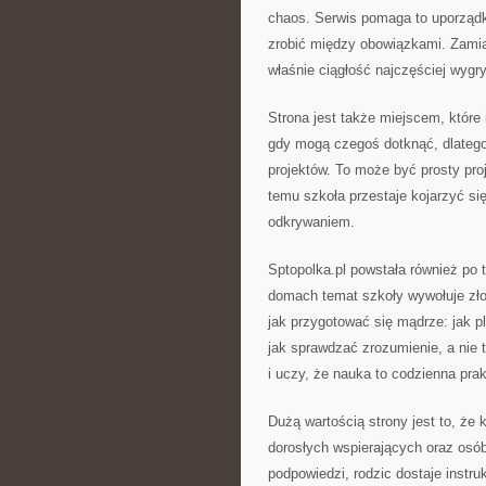
chaos. Serwis pomaga to uporządk
zrobić między obowiązkami. Zamias
właśnie ciągłość najczęściej wyg
Strona jest także miejscem, które i
gdy mogą czegoś dotknąć, dlatego
projektów. To może być prosty pr
temu szkoła przestaje kojarzyć si
odkrywaniem.
Sptopolka.pl powstała również po 
domach temat szkoły wywołuje zł
jak przygotować się mądrze: jak pl
jak sprawdzać zrozumienie, a nie 
i uczy, że nauka to codzienna pra
Dużą wartością strony jest to, że 
dorosłych wspierających oraz osó
podpowiedzi, rodzic dostaje instru