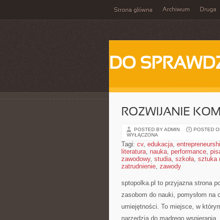
Archiwum
Druga
Strona główna
DO SPRAWD
ROZWIJANIE KOM
POSTED BY ADMIN
POSTED ON
WYŁĄCZONA
Tagi:
cv
,
edukacja
,
entrepreneursh
literatura
,
nauka
,
performance
,
pis
zawodowy
,
studia
,
szkoła
,
sztuka
zatrudnienie
,
zawody
sptopolka.pl to przyjazna strona 
zasobom do nauki, pomysłom na ci
umiejętności. To miejsce, w któr
narzędzia do mądrego wspierania,