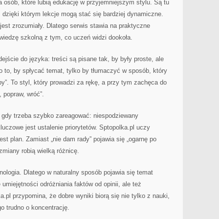
a osób, które lubią edukację w przyjemniejszym stylu. Są tu
, dzięki którym lekcje mogą stać się bardziej dynamiczne.
 jest zrozumiały. Dlatego serwis stawia na praktyczne
wiedzę szkolną z tym, co uczeń widzi dookoła.
jście do języka: treści są pisane tak, by były proste, ale
o to, by spłycać temat, tylko by tłumaczyć w sposób, który
y”. To styl, który prowadzi za rękę, a przy tym zachęca do
, popraw, wróć”.
gdy trzeba szybko zareagować: niespodziewany
uczowe jest ustalenie priorytetów. Sptopolka.pl uczy
jest plan. Zamiast „nie dam rady” pojawia się „ogarnę po
zmiany robią wielką różnicę.
ologia. Dlatego w naturalny sposób pojawia się temat
 umiejętności odróżniania faktów od opinii, ale też
.pl przypomina, że dobre wyniki biorą się nie tylko z nauki,
go trudno o koncentrację.