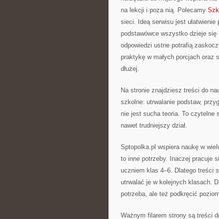
na lekcji i poza nią. Polecamy
Szk
sieci. Ideą serwisu jest ułatwieni
podstawówce wszystko dzieje się s
odpowiedzi ustne potrafią zaskocz
praktykę w małych porcjach oraz 
dłużej.
Na stronie znajdziesz treści do n
szkolne: utrwalanie podstaw, przy
nie jest sucha teoria. To czytelne
nawet trudniejszy dział.
Sptopolka.pl wspiera naukę w wiel
to inne potrzeby. Inaczej pracuje 
uczniem klas 4–6. Dlatego treści
utrwalać je w kolejnych klasach. 
potrzeba, ale też podkręcić pozio
Ważnym filarem strony są treści 