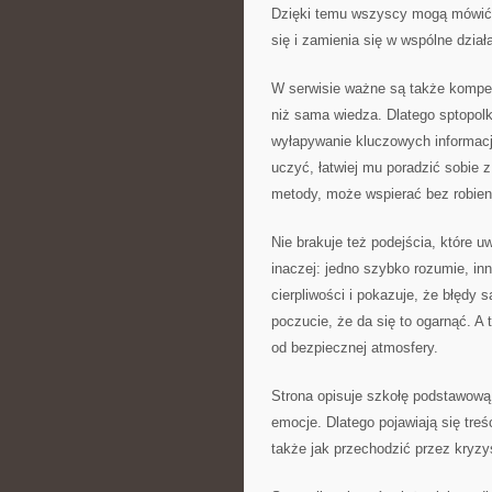
Dzięki temu wszyscy mogą mówić 
się i zamienia się w wspólne dział
W serwisie ważne są także kompet
niż sama wiedza. Dlatego sptopolk
wyłapywanie kluczowych informacji
uczyć, łatwiej mu poradzić sobie 
metody, może wspierać bez robieni
Nie brakuje też podejścia, które 
inaczej: jedno szybko rozumie, in
cierpliwości i pokazuje, że błędy 
poczucie, że da się to ogarnąć. A
od bezpiecznej atmosfery.
Strona opisuje szkołę podstawową j
emocje. Dlatego pojawiają się treś
także jak przechodzić przez kryzys