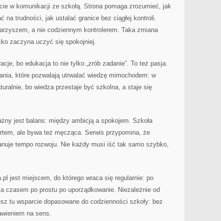
cie w komunikacji ze szkołą. Strona pomaga zrozumieć, jak
na trudności, jak ustalać granice bez ciągłej kontroli.
arzyszem, a nie codziennym kontrolerem. Taka zmiana
cko zaczyna uczyć się spokojniej.
acje, bo edukacja to nie tylko „zrób zadanie”. To też pasja.
tania, które pozwalają utrwalać wiedzę mimochodem: w
uralnie, bo wiedza przestaje być szkolna, a staje się
ażny jest balans: między ambicją a spokojem. Szkoła
tem, ale bywa też męcząca. Serwis przypomina, że
zanuje tempo rozwoju. Nie każdy musi iść tak samo szybko,
pl jest miejscem, do którego wraca się regularnie: po
, a czasem po prostu po uporządkowanie. Niezależnie od
iesz tu wsparcie dopasowane do codzienności szkoły: bez
tawieniem na sens.