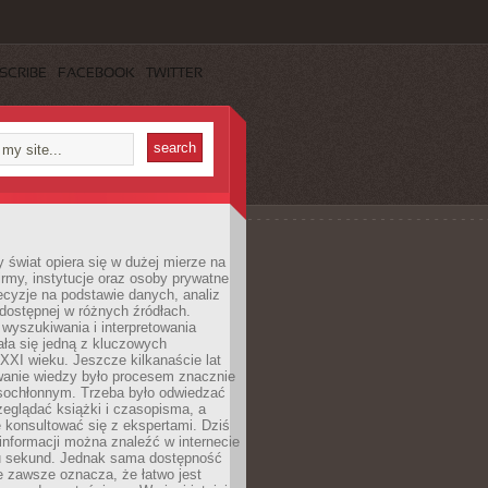
SCRIBE
FACEBOOK
TWITTER
świat opiera się w dużej mierze na
Firmy, instytucje oraz osoby prywatne
cyzje na podstawie danych, analiz
dostępnej w różnych źródłach.
wyszukiwania i interpretowania
tała się jedną z kluczowych
XXI wieku. Jeszcze kilkanaście lat
anie wiedzy było procesem znacznie
asochłonnym. Trzeba było odwiedzać
przeglądać książki i czasopisma, a
 konsultować się z ekspertami. Dziś
 informacji można znaleźć w internecie
ku sekund. Jednak sama dostępność
ie zawsze oznacza, że łatwo jest