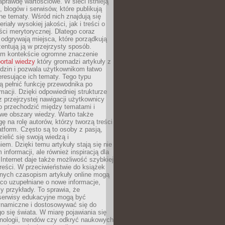
aprawdę wartościowe. W sieci istnieją
, blogów i serwisów, które publikują
żne tematy. Wśród nich znajdują się
iały wysokiej jakości, jak i treści o
ości merytorycznej. Dlatego coraz
 odgrywają miejsca, które porządkują
zentują ją w przejrzysty sposób.
ym kontekście ogromne znaczenie
ortal wiedzy
który gromadzi artykuły z
dzin i pozwala użytkownikom łatwo
eresujące ich tematy. Tego typu
 pełnić funkcję przewodnika po
rmacji. Dzięki odpowiedniej strukturze
az przejrzystej nawigacji użytkownicy
 przechodzić między tematami i
we obszary wiedzy. Warto także
ę na rolę autorów, którzy tworzą treści
latform. Często są to osoby z pasją,
zielić się swoją wiedzą i
em. Dzięki temu artykuły stają się nie
 informacji, ale również inspiracją dla
 Internet daje także możliwość szybkiej
 treści. W przeciwieństwie do książek
nych czasopism artykuły online mogą
co uzupełniane o nowe informacje,
zy przykłady. To sprawia, że
 serwisy edukacyjne mogą być
ynamiczne i dostosowywać się do
o się świata. W miarę pojawiania się
nologii, trendów czy odkryć naukowych