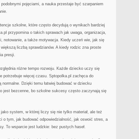
podobnymi pojęciami, a nauka przestaje być szarpaniem
anie.
encje szkolne, które często decydują o wynikach bardziej
a.pl przypomina o takich sprawach jak uwaga, organizacja,
, notowanie, a także motywacja. Kiedy uczeń wie, jak się
z większą liczbą sprawdzianów. A kiedy rodzic zna proste
a presji.
uwzględnia różne tempo rozwoju. Każde dziecko uczy się
ne potrzebuje więcej czasu. Sptopolka.pl zachęca do
są normalne. Dzięki temu łatwiej budować w dziecku
 to jest bezcenne, bo szkolne sukcesy często zaczynają się
ako system, w której liczy się nie tylko materiał, ale też
ci o tym, jak budować odpowiedzialność, jak oswoić stres, a
y. To wsparcie jest ludzkie: bez pustych haseł.