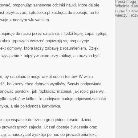
treści mogą 
ować, proponując sensowne odcinki nauki, które da się
Właśnie dlat
najważniejs
t przytłaczać, sptopolka.pl zachęca do spokoju, bo to
wiedzy i roz
rywają z nocnym wkuwaniem.
nspiruje do nauki przez działanie. młodzi lepiej zapamiętują,
 obok typowych ćwiczeń pojawiają się propozycje
ojekt domowy, która łączy zabawę z rozumieniem. Dzięki
ę wyłącznie z odpytywaniem przy tablicy, a zaczyna być
to, by uspokoić emocje wokół ocen i testów. W wielu
ość, bo każdy chce dobrych wyników. Serwis podpowiada,
anować powtórki, jak rozkładać materiał, jak robić przerwy,
tylko czytać w kółko. To podejście buduje odpowiedzialność
ktyka, a nie pojedyncza kartkówka.
kieruje wsparcie do trzech grup jednocześnie: dzieci,
b prowadzących zajęcia. Uczeń dostaje ćwiczenia oraz
kcję, a nauczyciel zyskuje pomoc do prowadzenia lekcji.