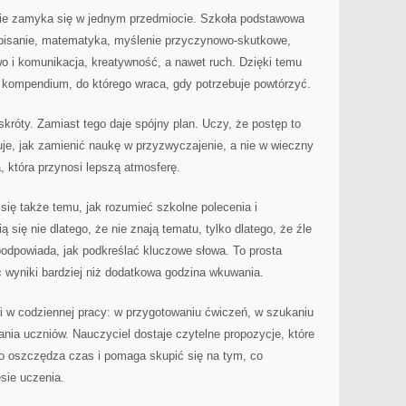
nie zamyka się w jednym przedmiocie. Szkoła podstawowa
i pisanie, matematyka, myślenie przyczynowo-skutkowe,
two i komunikacja, kreatywność, a nawet ruch. Dzięki temu
 kompendium, do którego wraca, gdy potrzebuje powtórzyć.
 skróty. Zamiast tego daje spójny plan. Uczy, że postęp to
e, jak zamienić naukę w przyzwyczajenie, a nie w wieczny
a, która przynosi lepszą atmosferę.
się także temu, jak rozumieć szkolne polecenia i
się nie dlatego, że nie znają tematu, tylko dlatego, że źle
 podpowiada, jak podkreślać kluczowe słowa. To prosta
ść wyniki bardziej niż dodatkowa godzina wkuwania.
i w codziennej pracy: w przygotowaniu ćwiczeń, w szukaniu
ia uczniów. Nauczyciel dostaje czytelne propozycje, które
o oszczędza czas i pomaga skupić się na tym, co
esie uczenia.