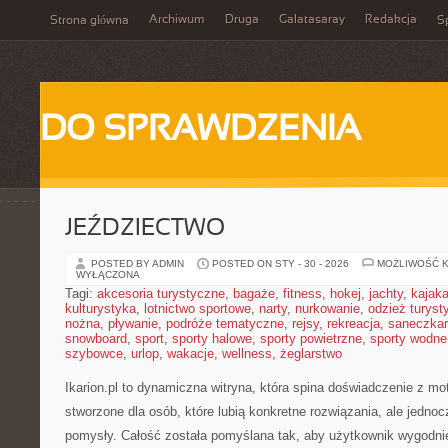
Archiwum
Druga
Galatasaray
Redakcja
Strona główna
Sp
DO SPRAWDZENIA
JEŹDZIECTWO
POSTED BY ADMIN
POSTED ON STY - 30 - 2026
MOŻLIWOŚĆ 
WYŁĄCZONA
Tagi:
akcesoria turystyczne
,
bagaże
,
fitness
,
hokej
,
jachty
,
kajak
kulturystyka
,
lotnictwo sportowe
,
narty
,
nurkowanie
,
odzież turyst
nożna
,
pływanie
,
podróże tematyczne
,
rejsy
,
rekreacja
,
saneczka
snowboard
,
sport
,
sporty halowe
,
sporty powietrzne
,
sporty wodne
szybowce
,
urlop
,
wakacje
,
wellness
,
żeglarstwo
Ikarion.pl to dynamiczna witryna, która spina doświadczenie z mo
stworzone dla osób, które lubią konkretne rozwiązania, ale jedn
pomysły. Całość została pomyślana tak, aby użytkownik wygodnie 