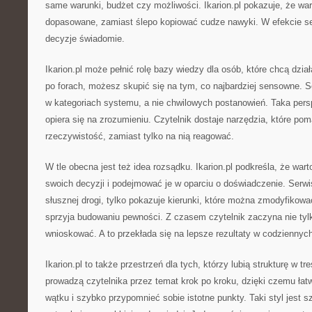
same warunki, budżet czy możliwości. Ikarion.pl pokazuje, że wa
dopasowane, zamiast ślepo kopiować cudze nawyki. W efekcie 
decyzje świadomie.
Ikarion.pl może pełnić rolę bazy wiedzy dla osób, które chcą dzi
po forach, możesz skupić się na tym, co najbardziej sensowne. 
w kategoriach systemu, a nie chwilowych postanowień. Taka pers
opiera się na zrozumieniu. Czytelnik dostaje narzędzia, które po
rzeczywistość, zamiast tylko na nią reagować.
W tle obecna jest też idea rozsądku. Ikarion.pl podkreśla, że wa
swoich decyzji i podejmować je w oparciu o doświadczenie. Serwi
słusznej drogi, tylko pokazuje kierunki, które można zmodyfikowa
sprzyja budowaniu pewności. Z czasem czytelnik zaczyna nie tylk
wnioskować. A to przekłada się na lepsze rezultaty w codziennyc
Ikarion.pl to także przestrzeń dla tych, którzy lubią strukturę w tr
prowadzą czytelnika przez temat krok po kroku, dzięki czemu łat
wątku i szybko przypomnieć sobie istotne punkty. Taki styl jest 