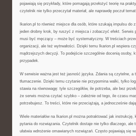
pojawiają się przykłady, które pomagają przełożyć teorię na prak
czytelnik nie tylko przeczytał materiał, ale naprawdę poczuł temat
Ikarion.pl to również miejsce dla osób, które szukają impulsu d
jeden drobny krok, by ruszyć z miejsca i zobaczyć efekt. Serwis 
musi być męczący – może być systematyczny. W treściach przewi
organizacji, ale też wytrwałości. Dzięki temu Ikarion.pl wspiera c
mądrzejszych decyzji. To podejście szczególnie docenią osoby, k
przypadek.
W serwisie ważna jest też jasność języka. Zdania są czytelne, a t
tłumaczenie. Dzięki temu czytanie nie przypomina walki, tylko logi
stawia na równowagę: tyle szczegółów, ile potrzeba, ale bez przeł
że serwis można czytać szybko – zależnie od tego, ile czasu mas
potrzebujesz. To treści, które nie przeciążają, a jednocześnie daj
Wiele materiałów na Ikarion.pl można potraktować jak instrukcję,
pytania do rozwiązania. Czytelnik dostaje nie tylko dlaczego, ale 
ułatwia wdrożenie omawianych rozwiązań. Często pojawiają się wa