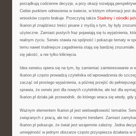
porządkują codzienne decyzje, a przy okazji rozwijają perspektyw
Ciebie punktem odniesienia w świecie, w którym informacji jest 
wniosków często brakuje. Przeczytaj także
Stadniny i ośrodki jeź
Ikarion.pl znajdziesz treści pisane z myślą o tym, by były zrozum
użyteczne. Zamiast pustych fraz pojawiają się tu wyjaśnienia, któ
realnym życiu. Serwis stawia na spójność i pokazuje tematy w s
temu nawet trudniejsze zagadnienia stają się bardziej zrozumiałe. 
się jakość, a nie tylko kliknięcia.
Idea serwisu opiera się na tym, by zamieniać zainteresowanie w w
Ikarion.pl często prowadzą czytelnika od wprowadzenia do szcz
zacząć od prostego wyjaśnienia, a później przejść do pełniejszeg
sprawia, że serwis jest dla nowych czytelników, ale też dla wyma
Ikarion.pl działa jak przewodnik, do którego wraca się wtedy, gdy 
Ważnym elementem Ikarion.pl jest wielowątkowość tematów. Ser
związanych z pracą, ale też z nowymi trendami. Zamiast zamykać 
Ikarion.pl pokazuje, że świat jest wzajemnie zależny. Jedna decy
umiejętność w jednym obszarze często przyspiesza działania w i