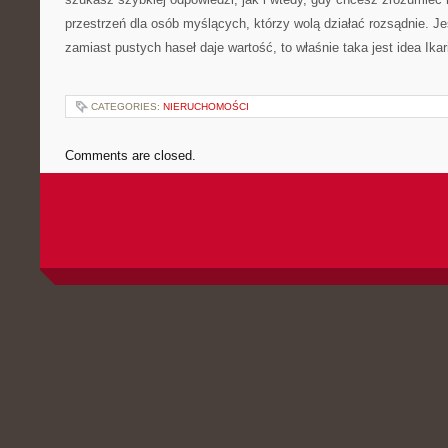
przestrzeń dla osób myślących, którzy wolą działać rozsądnie. Je
zamiast pustych haseł daje wartość, to właśnie taka jest idea Ikari
CATEGORIES:
NIERUCHOMOŚCI
Comments are closed.