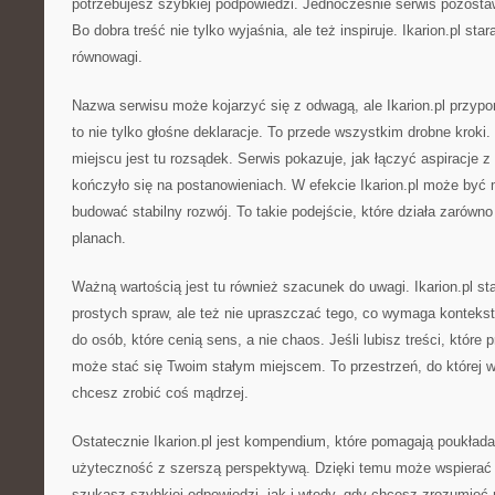
potrzebujesz szybkiej podpowiedzi. Jednocześnie serwis pozostaw
Bo dobra treść nie tylko wyjaśnia, ale też inspiruje. Ikarion.pl sta
równowagi.
Nazwa serwisu może kojarzyć się z odwagą, ale Ikarion.pl przyp
to nie tylko głośne deklaracje. To przede wszystkim drobne kroki
miejscu jest tu rozsądek. Serwis pokazuje, jak łączyć aspiracje z
kończyło się na postanowieniach. W efekcie Ikarion.pl może być
budować stabilny rozwój. To takie podejście, które działa zarówno
planach.
Ważną wartością jest tu również szacunek do uwagi. Ikarion.pl st
prostych spraw, ale też nie upraszczać tego, co wymaga kontekstu
do osób, które cenią sens, a nie chaos. Jeśli lubisz treści, które p
może stać się Twoim stałym miejscem. To przestrzeń, do której 
chcesz zrobić coś mądrzej.
Ostatecznie Ikarion.pl jest kompendium, które pomagają poukłada
użyteczność z szerszą perspektywą. Dzięki temu może wspierać
szukasz szybkiej odpowiedzi, jak i wtedy, gdy chcesz zrozumieć 