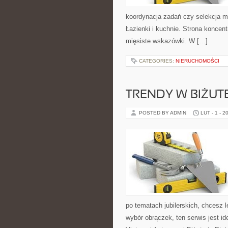
koordynacja zadań czy selekcja mat
Łazienki i kuchnie. Strona koncent
mięsiste wskazówki. W […]
CATEGORIES:
NIERUCHOMOŚCI
TRENDY W BIŻUTE
POSTED BY ADMIN
LUT - 1 - 2
po tematach jubilerskich, chcesz 
wybór obrączek, ten serwis jest i