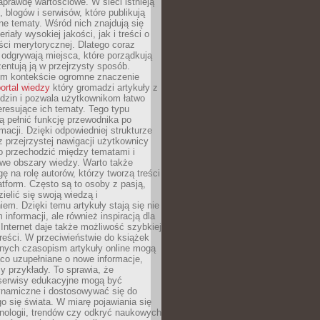
aprawdę wartościowe. W sieci istnieją
, blogów i serwisów, które publikują
żne tematy. Wśród nich znajdują się
iały wysokiej jakości, jak i treści o
ości merytorycznej. Dlatego coraz
 odgrywają miejsca, które porządkują
zentują ją w przejrzysty sposób.
ym kontekście ogromne znaczenie
ortal wiedzy
który gromadzi artykuły z
dzin i pozwala użytkownikom łatwo
eresujące ich tematy. Tego typu
 pełnić funkcję przewodnika po
rmacji. Dzięki odpowiedniej strukturze
az przejrzystej nawigacji użytkownicy
 przechodzić między tematami i
we obszary wiedzy. Warto także
ę na rolę autorów, którzy tworzą treści
latform. Często są to osoby z pasją,
zielić się swoją wiedzą i
em. Dzięki temu artykuły stają się nie
 informacji, ale również inspiracją dla
 Internet daje także możliwość szybkiej
 treści. W przeciwieństwie do książek
nych czasopism artykuły online mogą
co uzupełniane o nowe informacje,
zy przykłady. To sprawia, że
 serwisy edukacyjne mogą być
ynamiczne i dostosowywać się do
o się świata. W miarę pojawiania się
nologii, trendów czy odkryć naukowych