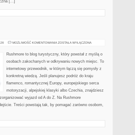
iczna […]
CZECHY
026
MOŻLIWOŚĆ KOMENTOWANIA
ZOSTAŁA WYŁĄCZONA
Rushmore to blog turystyczny, który powstał z myślą o
osobach zakochanych w odkrywaniu nowych miejsc. To
internetowy przewodnik, w którym łączą się pomysły z
konkretną wiedzą. Jeśli planujesz podróż do kraju
flamenco, romantycznej Europy, europejskiego serca
motoryzacji, alpejskiej klasyki albo Czechia, znajdziesz
k zorganizować wyjazd od A do Z. Na Rushmore
dejście. Treści powstają tak, by pomagać zarówno osobom,