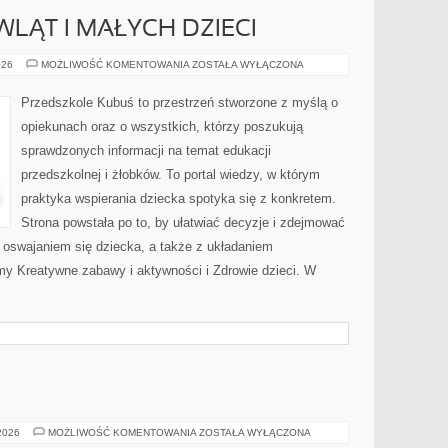
WLĄT I MAŁYCH DZIECI
ŻYWIENIE
026
MOŻLIWOŚĆ KOMENTOWANIA
ZOSTAŁA WYŁĄCZONA
NIEMOWLĄT
I
MAŁYCH
Przedszkole Kubuś to przestrzeń stworzone z myślą o
DZIECI
opiekunach oraz o wszystkich, którzy poszukują
sprawdzonych informacji na temat edukacji
przedszkolnej i żłobków. To portal wiedzy, w którym
praktyka wspierania dziecka spotyka się z konkretem.
Strona powstała po to, by ułatwiać decyzje i zdejmować
 oswajaniem się dziecka, a także z układaniem
y Kreatywne zabawy i aktywności i Zdrowie dzieci. W
BUDDYZM
 2026
MOŻLIWOŚĆ KOMENTOWANIA
ZOSTAŁA WYŁĄCZONA