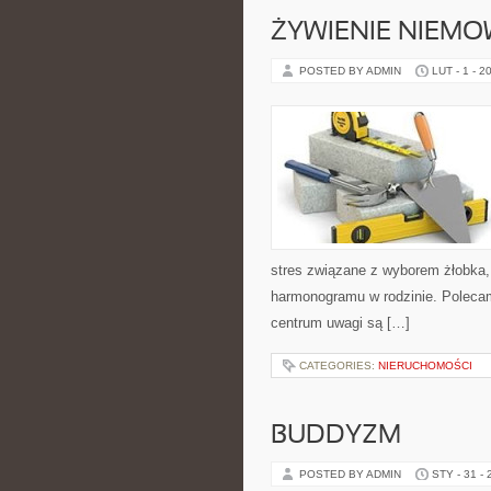
ŻYWIENIE NIEMO
POSTED BY ADMIN
LUT - 1 - 2
stres związane z wyborem żłobka,
harmonogramu w rodzinie. Polecam
centrum uwagi są […]
CATEGORIES:
NIERUCHOMOŚCI
BUDDYZM
POSTED BY ADMIN
STY - 31 -