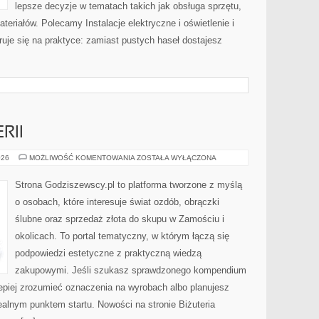
lepsze decyzje w tematach takich jak obsługa sprzętu,
eriałów. Polecamy Instalacje elektryczne i oświetlenie i
ruje się na praktyce: zamiast pustych haseł dostajesz
RII
TRENDY
026
MOŻLIWOŚĆ KOMENTOWANIA
ZOSTAŁA WYŁĄCZONA
W
BIŻUTERII
Strona Godziszewscy.pl to platforma tworzone z myślą
o osobach, które interesuje świat ozdób, obrączki
ślubne oraz sprzedaż złota do skupu w Zamościu i
okolicach. To portal tematyczny, w którym łączą się
podpowiedzi estetyczne z praktyczną wiedzą
zakupowymi. Jeśli szukasz sprawdzonego kompendium
lepiej zrozumieć oznaczenia na wyrobach albo planujesz
dealnym punktem startu. Nowości na stronie Biżuteria