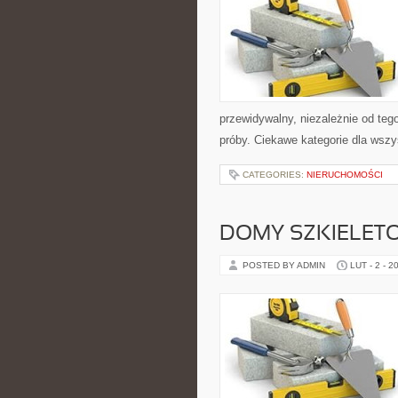
przewidywalny, niezależnie od teg
próby. Ciekawe kategorie dla wszy
CATEGORIES:
NIERUCHOMOŚCI
DOMY SZKIELET
POSTED BY ADMIN
LUT - 2 - 2