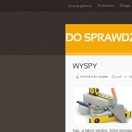
Archiwum
Druga
Strona główna
DO SPRAWD
WYSPY
POSTED BY ADMIN
LUT - 4 - 2
tras, a także wiedzę, które pomag