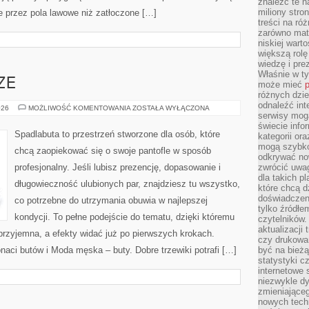
znaleźć te n
miliony stron
e przez pola lawowe niż zatłoczone […]
treści na ró
zarówno mater
niskiej wart
większą rolę
wiedzę i pre
Właśnie w t
ZE
może mieć
p
różnych dzie
odnaleźć int
MARKI
026
MOŻLIWOŚĆ KOMENTOWANIA
ZOSTAŁA WYŁĄCZONA
serwisy mogą
OBUWNICZE
świecie info
Spadlabuta to przestrzeń stworzone dla osób, które
kategorii or
mogą szybko
chcą zaopiekować się o swoje pantofle w sposób
odkrywać no
profesjonalny. Jeśli lubisz prezencję, dopasowanie i
zwrócić uwag
dla takich p
długowieczność ulubionych par, znajdziesz tu wszystko,
które chcą d
doświadczeni
co potrzebne do utrzymania obuwia w najlepszej
tylko źródłem
kondycji. To pełne podejście do tematu, dzięki któremu
czytelników.
aktualizacji
 przyjemna, a efekty widać już po pierwszych krokach.
czy drukowa
onaci butów i Moda męska – buty. Dobre trzewiki potrafi […]
być na bieżą
statystyki c
internetowe
niezwykle d
zmieniająceg
nowych tech