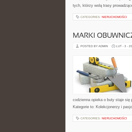
tych, którzy wolą trasy prowadząc
CATEGORIES:
NIERUCHOMOŚCI
MARKI OBUWNIC
POSTED BY ADMIN
LUT - 3 - 2
codzienna opieka o buty staje się
Kategorie to: Kolekcjonerzy i pasj
CATEGORIES:
NIERUCHOMOŚCI