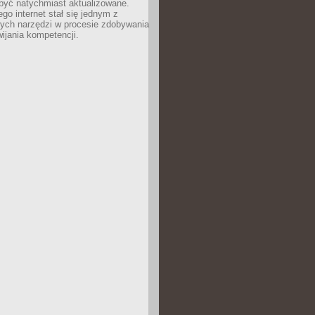
być natychmiast aktualizowane.
ego internet stał się jednym z
zych narzędzi w procesie zdobywania
wijania kompetencji.