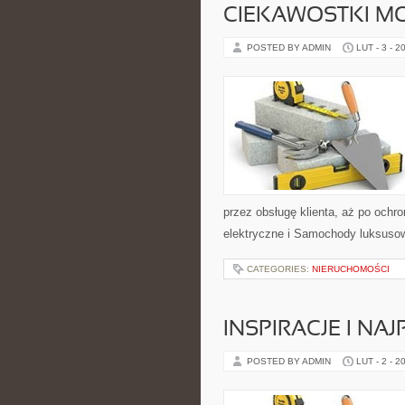
CIEKAWOSTKI M
POSTED BY ADMIN
LUT - 3 - 2
przez obsługę klienta, aż po ochr
elektryczne i Samochody luksusowe
CATEGORIES:
NIERUCHOMOŚCI
INSPIRACJE I NA
POSTED BY ADMIN
LUT - 2 - 2