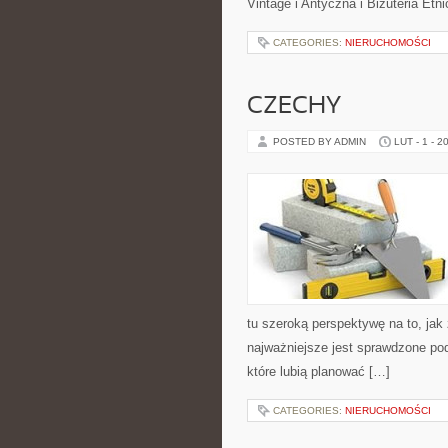
Vintage i Antyczna i Biżuteria Etn
CATEGORIES:
NIERUCHOMOŚCI
CZECHY
POSTED BY ADMIN
LUT - 1 - 2
tu szeroką perspektywę na to, ja
najważniejsze jest sprawdzone po
które lubią planować […]
CATEGORIES:
NIERUCHOMOŚCI