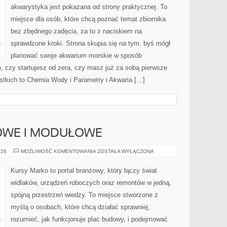
akwarystyka jest pokazana od strony praktycznej. To
miejsce dla osób, które chcą poznać temat zbiornika
bez zbędnego zadęcia, za to z naciskiem na
sprawdzone kroki. Strona skupia się na tym, byś mógł
planować swoje akwarium morskie w sposób
o, czy startujesz od zera, czy masz już za sobą pierwsze
stkich to Chemia Wody i Parametry i Akwaria […]
OWE I MODUŁOWE
DOMY
026
MOŻLIWOŚĆ KOMENTOWANIA
ZOSTAŁA WYŁĄCZONA
SZKIELETOWE
I
MODUŁOWE
Kursy Marko to portal branżowy, który łączy świat
widlaków, urządzeń roboczych oraz remontów w jedną,
spójną przestrzeń wiedzy. To miejsce stworzone z
myślą o osobach, które chcą działać sprawniej,
rozumieć, jak funkcjonuje plac budowy, i podejmować