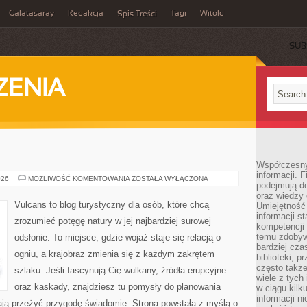
Galatasaray
Redakcja
Tagi
Witold
Spis Treści
SUB
ZENIA
Współczesny 
informacji. 
WYSPY
026
MOŻLIWOŚĆ KOMENTOWANIA
ZOSTAŁA WYŁĄCZONA
podejmują de
oraz wiedzy 
Vulcans to blog turystyczny dla osób, które chcą
Umiejętność 
informacji s
zrozumieć potęgę natury w jej najbardziej surowej
kompetencji 
temu zdobyw
odsłonie. To miejsce, gdzie wojaż staje się relacją o
bardziej cz
ogniu, a krajobraz zmienia się z każdym zakrętem
biblioteki, 
często także
szlaku. Jeśli fascynują Cię wulkany, źródła erupcyjne
wiele z tych
oraz kaskady, znajdziesz tu pomysły do planowania
w ciągu kil
informacji n
ają przeżyć przygodę świadomie. Strona powstała z myślą o