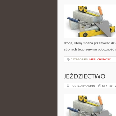
drogą, którą można przeżywać dzi
stronach tego serwisu pobożność 
CATEGORIES:
NIERUCHOMOŚCI
JEŹDZIECTWO
POSTED BY ADMIN
STY - 30 -