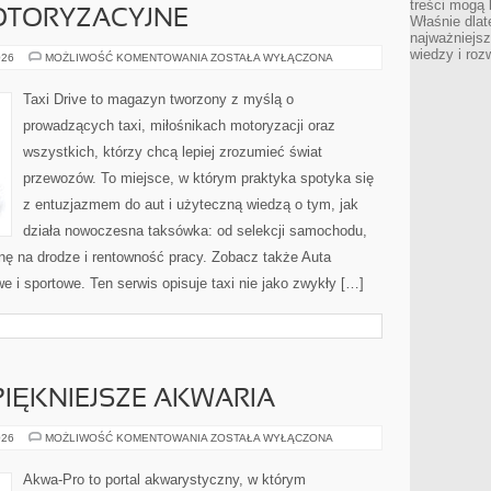
treści mogą 
OTORYZACYJNE
Właśnie dlat
najważniejs
wiedzy i roz
CIEKAWOSTKI
026
MOŻLIWOŚĆ KOMENTOWANIA
ZOSTAŁA WYŁĄCZONA
MOTORYZACYJNE
Taxi Drive to magazyn tworzony z myślą o
prowadzących taxi, miłośnikach motoryzacji oraz
wszystkich, którzy chcą lepiej zrozumieć świat
przewozów. To miejsce, w którym praktyka spotyka się
z entuzjazmem do aut i użyteczną wiedzą o tym, jak
działa nowoczesna taksówka: od selekcji samochodu,
onę na drodze i rentowność pracy. Zobacz także Auta
 i sportowe. Ten serwis opisuje taxi nie jako zwykły […]
JPIĘKNIEJSZE AKWARIA
INSPIRACJE
026
MOŻLIWOŚĆ KOMENTOWANIA
ZOSTAŁA WYŁĄCZONA
I
NAJPIĘKNIEJSZE
AKWARIA
Akwa-Pro to portal akwarystyczny, w którym