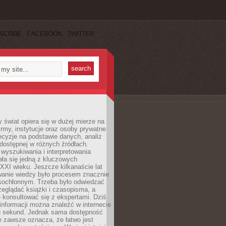
SCRIBE
FACEBOOK
TWITTER
świat opiera się w dużej mierze na
Firmy, instytucje oraz osoby prywatne
cyzje na podstawie danych, analiz
dostępnej w różnych źródłach.
wyszukiwania i interpretowania
tała się jedną z kluczowych
XXI wieku. Jeszcze kilkanaście lat
anie wiedzy było procesem znacznie
asochłonnym. Trzeba było odwiedzać
przeglądać książki i czasopisma, a
 konsultować się z ekspertami. Dziś
 informacji można znaleźć w internecie
ku sekund. Jednak sama dostępność
ie zawsze oznacza, że łatwo jest