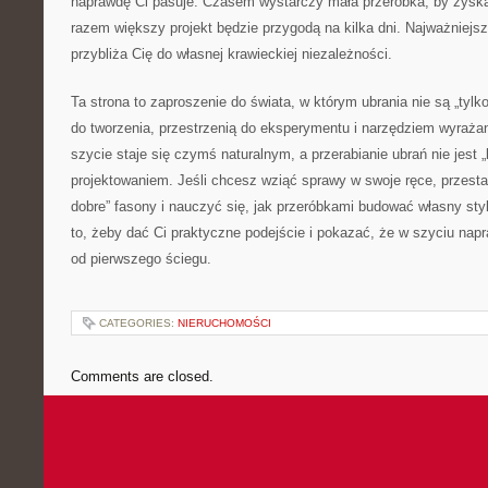
naprawdę Ci pasuje. Czasem wystarczy mała przeróbka, by zysk
razem większy projekt będzie przygodą na kilka dni. Najważniejsze
przybliża Cię do własnej krawieckiej niezależności.
Ta strona to zaproszenie do świata, w którym ubrania nie są „tylk
do tworzenia, przestrzenią do eksperymentu i narzędziem wyrażan
szycie staje się czymś naturalnym, a przerabianie ubrań nie jest
projektowaniem. Jeśli chcesz wziąć sprawy w swoje ręce, przesta
dobre” fasony i nauczyć się, jak przeróbkami budować własny sty
to, żeby dać Ci praktyczne podejście i pokazać, że w szyciu na
od pierwszego ściegu.
CATEGORIES:
NIERUCHOMOŚCI
Comments are closed.