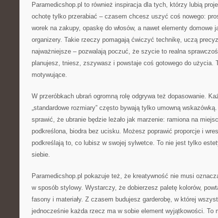
Paramedicshop.pl to również inspiracja dla tych, którzy lubią proj
ochotę tylko przerabiać – czasem chcesz uszyć coś nowego: pro
worek na zakupy, opaskę do włosów, a nawet elementy domowe j
organizery. Takie rzeczy pomagają ćwiczyć technikę, uczą precyzji
najważniejsze – pozwalają poczuć, że szycie to realna sprawczość
planujesz, tniesz, zszywasz i powstaje coś gotowego do użycia. 
motywujące.
W przeróbkach ubrań ogromną rolę odgrywa też dopasowanie. Każde
„standardowe rozmiary” często bywają tylko umowną wskazówką.
sprawić, że ubranie będzie leżało jak marzenie: ramiona na miejscu
podkreślona, biodra bez ucisku. Możesz poprawić proporcje i wres
podkreślają to, co lubisz w swojej sylwetce. To nie jest tylko est
siebie.
Paramedicshop.pl pokazuje też, że kreatywność nie musi oznac
w sposób stylowy. Wystarczy, że dobierzesz paletę kolorów, powta
fasony i materiały. Z czasem budujesz garderobę, w której wszyst
jednocześnie każda rzecz ma w sobie element wyjątkowości. To 