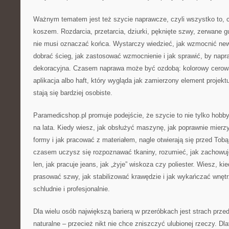
Ważnym tematem jest też szycie naprawcze, czyli wszystko to, co
koszem. Rozdarcia, przetarcia, dziurki, pęknięte szwy, zerwane gu
nie musi oznaczać końca. Wystarczy wiedzieć, jak wzmocnić newr
dobrać ścieg, jak zastosować wzmocnienie i jak sprawić, by napr
dekoracyjna. Czasem naprawa może być ozdobą: kolorowy cerow
aplikacja albo haft, który wygląda jak zamierzony element projekt
stają się bardziej osobiste.
Paramedicshop.pl promuje podejście, że szycie to nie tylko hobb
na lata. Kiedy wiesz, jak obsłużyć maszynę, jak poprawnie mierz
formy i jak pracować z materiałem, nagle otwierają się przed Tobą
czasem uczysz się rozpoznawać tkaniny, rozumieć, jak zachowuje 
len, jak pracuje jeans, jak „żyje” wiskoza czy poliester. Wiesz, kie
prasować szwy, jak stabilizować krawędzie i jak wykańczać wnętr
schludnie i profesjonalnie.
Dla wielu osób największą barierą w przeróbkach jest strach przed
naturalne – przecież nikt nie chce zniszczyć ulubionej rzeczy. Dl