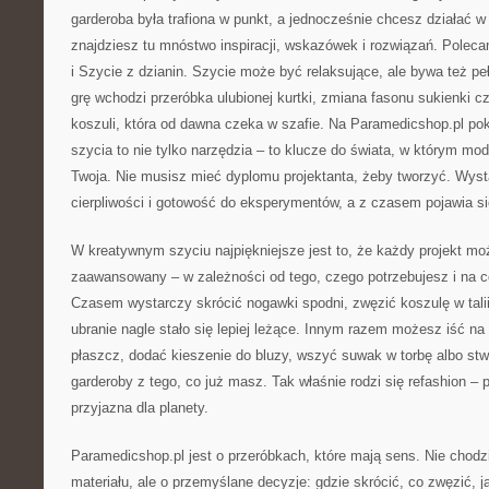
garderoba była trafiona w punkt, a jednocześnie chcesz działać
znajdziesz tu mnóstwo inspiracji, wskazówek i rozwiązań. Polec
i Szycie z dzianin. Szycie może być relaksujące, ale bywa też pe
grę wchodzi przeróbka ulubionej kurtki, zmiana fasonu sukienki c
koszuli, która od dawna czeka w szafie. Na Paramedicshop.pl p
szycia to nie tylko narzędzia – to klucze do świata, w którym mod
Twoja. Nie musisz mieć dyplomu projektanta, żeby tworzyć. Wyst
cierpliwości i gotowość do eksperymentów, a z czasem pojawia s
W kreatywnym szyciu najpiękniejsze jest to, że każdy projekt moż
zaawansowany – w zależności od tego, czego potrzebujesz i na c
Czasem wystarczy skrócić nogawki spodni, zwęzić koszulę w talii
ubranie nagle stało się lepiej leżące. Innym razem możesz iść na
płaszcz, dodać kieszenie do bluzy, wszyć suwak w torbę albo st
garderoby z tego, co już masz. Tak właśnie rodzi się refashion – 
przyjazna dla planety.
Paramedicshop.pl jest o przeróbkach, które mają sens. Nie chodz
materiału, ale o przemyślane decyzje: gdzie skrócić, co zwęzić, ja