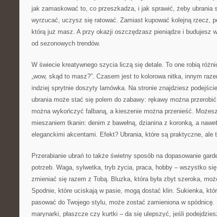
jak zamaskować to, co przeszkadza, i jak sprawić, żeby ubrania s
wyrzucać, uczysz się ratować. Zamiast kupować kolejną rzecz, po
którą już masz. A przy okazji oszczędzasz pieniądze i budujesz wł
od sezonowych trendów.
W świecie kreatywnego szycia liczą się detale. To one robią różni
„wow, skąd to masz?”. Czasem jest to kolorowa nitka, innym raze
indziej sprytnie doszyty lamówka. Na stronie znajdziesz podejśc
ubrania może stać się polem do zabawy: rękawy można przerobić n
można wykończyć falbaną, a kieszenie można przenieść. Możes
mieszaniem tkanin: denim z bawełną, dzianina z koronką, a nawe
eleganckimi akcentami. Efekt? Ubrania, które są praktyczne, ale 
Przerabianie ubrań to także świetny sposób na dopasowanie gard
potrzeb. Waga, sylwetka, tryb życia, praca, hobby – wszystko si
zmieniać się razem z Tobą. Bluzka, która była zbyt szeroka, może
Spodnie, które uciskają w pasie, mogą dostać klin. Sukienka, któr
pasować do Twojego stylu, może zostać zamieniona w spódnicę. N
marynarki, płaszcze czy kurtki – da się ulepszyć, jeśli podejdzie