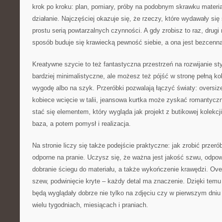
krok po kroku: plan, pomiary, próby na podobnym skrawku materia
działanie. Najczęściej okazuje się, że rzeczy, które wydawały si
prostu serią powtarzalnych czynności. A gdy zrobisz to raz, drugi r
sposób buduje się krawiecką pewność siebie, a ona jest bezcenna
Kreatywne szycie to też fantastyczna przestrzeń na rozwijanie st
bardziej minimalistyczne, ale możesz też pójść w stronę pełną k
wygodę albo na szyk. Przeróbki pozwalają łączyć światy: oversiz
kobiece wcięcie w talii, jeansowa kurtka może zyskać romantycz
stać się elementem, który wygląda jak projekt z butikowej kolekcj
baza, a potem pomysł i realizacja.
Na stronie liczy się także podejście praktyczne: jak zrobić przeró
odporne na pranie. Uczysz się, że ważna jest jakość szwu, odpowi
dobranie ściegu do materiału, a także wykończenie krawędzi. Ove
szew, podwinięcie kryte – każdy detal ma znaczenie. Dzięki temu 
będą wyglądały dobrze nie tylko na zdjęciu czy w pierwszym dniu
wielu tygodniach, miesiącach i praniach.