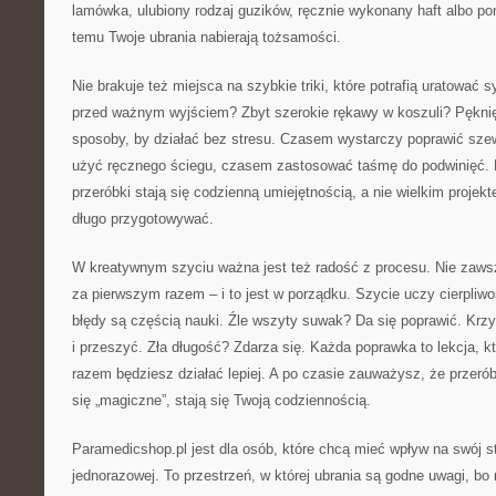
lamówka, ulubiony rodzaj guzików, ręcznie wykonany haft albo po
temu Twoje ubrania nabierają tożsamości.
Nie brakuje też miejsca na szybkie triki, które potrafią uratować 
przed ważnym wyjściem? Zbyt szerokie rękawy w koszuli? Pękni
sposoby, by działać bez stresu. Czasem wystarczy poprawić sz
użyć ręcznego ściegu, czasem zastosować taśmę do podwinięć. 
przeróbki stają się codzienną umiejętnością, a nie wielkim projekt
długo przygotowywać.
W kreatywnym szyciu ważna jest też radość z procesu. Nie zawsz
za pierwszym razem – i to jest w porządku. Szycie uczy cierpliwo
błędy są częścią nauki. Źle wszyty suwak? Da się poprawić. Krz
i przeszyć. Zła długość? Zdarza się. Każda poprawka to lekcja, 
razem będziesz działać lepiej. A po czasie zauważysz, że przeró
się „magiczne”, stają się Twoją codziennością.
Paramedicshop.pl jest dla osób, które chcą mieć wpływ na swój st
jednorazowej. To przestrzeń, w której ubrania są godne uwagi, bo