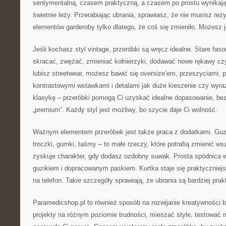
sentymentalną, czasem praktyczną, a czasem po prostu wynikają
świetnie leży. Przerabiając ubrania, sprawiasz, że nie musisz re
elementów garderoby tylko dlatego, że coś się zmieniło. Możesz 
Jeśli kochasz styl vintage, przeróbki są wręcz idealne. Stare fa
skracać, zwężać, zmieniać kołnierzyki, dodawać nowe rękawy czy
lubisz streetwear, możesz bawić się oversize’em, przeszyciami, p
kontrastowymi wstawkami i detalami jak duże kieszenie czy wyraz
klasykę – przeróbki pomogą Ci uzyskać idealne dopasowanie, bez
„premium”. Każdy styl jest możliwy, bo szycie daje Ci wolność.
Ważnym elementem przeróbek jest także praca z dodatkami. Guzik
troczki, gumki, taśmy – to małe rzeczy, które potrafią zmienić w
zyskuje charakter, gdy dodasz ozdobny suwak. Prosta spódnica w
guzikiem i dopracowanym paskiem. Kurtka staje się praktyczniej
na telefon. Takie szczegóły sprawiają, że ubrania są bardziej pra
Paramedicshop.pl to również sposób na rozwijanie kreatywności 
projekty na różnym poziomie trudności, mieszać style, testować m