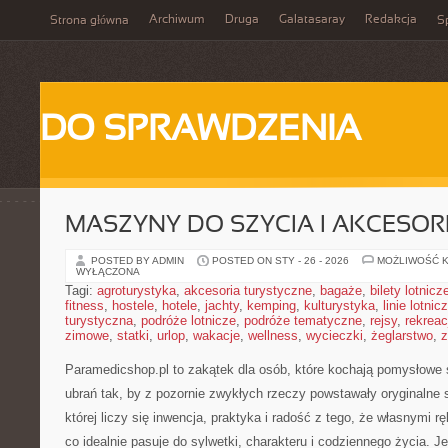
Archiwum
Druga
Galatasaray
Redakcja
Strona główna
Sp
DO SPRAWDZENIA
MASZYNY DO SZYCIA I AKCESOR
POSTED BY ADMIN
POSTED ON STY - 26 - 2026
MOŻLIWOŚĆ 
WYŁĄCZONA
Tagi:
agroturystyka
,
akcesoria turystyczne
,
bagaże
,
bilety lotnicz
fitness
,
hostele
,
hotele
,
jachty
,
kemping
,
kulturystyka
,
linie lotnic
turystyczna
,
podróże lotnicze
,
podróże tematyczne
,
rejsy
,
rekreac
zimowe
,
statki
,
urlop
,
wakacje
,
wellness
,
wycieczki
,
żeglarstwo
,
z
Paramedicshop.pl to zakątek dla osób, które kochają pomysłowe s
ubrań tak, by z pozornie zwykłych rzeczy powstawały oryginalne st
której liczy się inwencja, praktyka i radość z tego, że własnymi
co idealnie pasuje do sylwetki, charakteru i codziennego życia. J