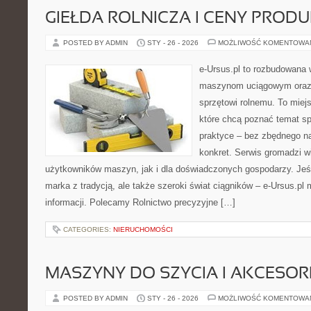
GIEŁDA ROLNICZA I CENY PROD
POSTED BY ADMIN
STY - 26 - 2026
MOŻLIWOŚĆ KOMENTOWA
e-Ursus.pl to rozbudowana 
maszynom uciągowym oraz 
sprzętowi rolnemu. To miej
które chcą poznać temat s
praktyce – bez zbędnego na
konkret. Serwis gromadzi 
użytkowników maszyn, jak i dla doświadczonych gospodarzy. Jeśli
marka z tradycją, ale także szeroki świat ciągników – e-Ursus.p
informacji. Polecamy Rolnictwo precyzyjne […]
CATEGORIES:
NIERUCHOMOŚCI
MASZYNY DO SZYCIA I AKCESOR
POSTED BY ADMIN
STY - 26 - 2026
MOŻLIWOŚĆ KOMENTOWA