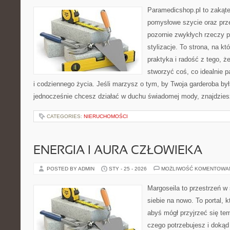
Paramedicshop.pl to zakąte
pomysłowe szycie oraz prze
pozornie zwykłych rzeczy p
stylizacje. To strona, na któ
praktyka i radość z tego, 
stworzyć coś, co idealnie p
i codziennego życia. Jeśli marzysz o tym, by Twoja garderoba była
jednocześnie chcesz działać w duchu świadomej mody, znajdzie
CATEGORIES:
NIERUCHOMOŚCI
ENERGIA I AURA CZŁOWIEKA
POSTED BY ADMIN
STY - 25 - 2026
MOŻLIWOŚĆ KOMENTOWA
Margoseila to przestrzeń w
siebie na nowo. To portal, 
abyś mógł przyjrzeć się tem
czego potrzebujesz i dokąd