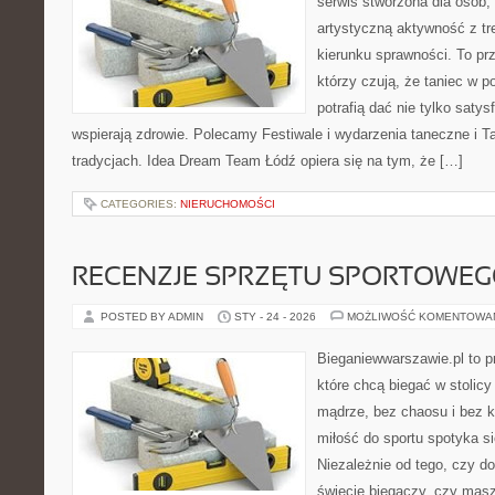
serwis stworzona dla osób,
artystyczną aktywność z tre
kierunku sprawności. To pr
którzy czują, że taniec w p
potrafią dać nie tylko satysf
wspierają zdrowie. Polecamy Festiwale i wydarzenia taneczne i Ta
tradycjach. Idea Dream Team Łódź opiera się na tym, że […]
CATEGORIES:
NIERUCHOMOŚCI
RECENZJE SPRZĘTU SPORTOWE
POSTED BY ADMIN
STY - 24 - 2026
MOŻLIWOŚĆ KOMENTOWA
Bieganiewwarszawie.pl to p
które chcą biegać w stolicy
mądrze, bez chaosu i bez ko
miłość do sportu spotyka si
Niezależnie od tego, czy d
świecie biegaczy, czy masz