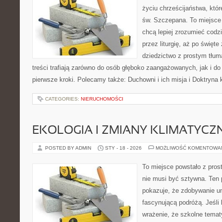
życiu chrześcijaństwa, któr
św. Szczepana. To miejsce 
chcą lepiej zrozumieć codz
przez liturgię, aż po święte
dziedzictwo z prostym tłu
treści trafiają zarówno do osób głęboko zaangażowanych, jak i do 
pierwsze kroki. Polecamy także: Duchowni i ich misja i Doktryna 
CATEGORIES:
NIERUCHOMOŚCI
EKOLOGIA I ZMIANY KLIMATYCZ
POSTED BY ADMIN
STY - 18 - 2026
MOŻLIWOŚĆ KOMENTOWA
To miejsce powstało z pros
nie musi być sztywna. Ten 
pokazuje, że zdobywanie u
fascynującą podróżą. Jeśli
wrażenie, że szkolne temat