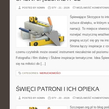
POSTED BY ADMIN
STY - 21 - 2026
MOŻLIWOŚĆ KOMENTOWA
Śpiewające Skrzypce to int
sztuce dźwięku, w którym s
narracji. To miejsce stworz
rozwijać muzyczną wrażliwo
pragną uczyć się gry na i
Strona łączy inspiracje z rz
czemu czytelnik może oswoić instrument niezależnie od poziom
Fotografia i film ślubny i Ślubne inspiracje tematyczne. Idea Śpi
się na miłości do […]
CATEGORIES:
NIERUCHOMOŚCI
ŚWIĘCI PATRONI I ICH OPIEKA
POSTED BY ADMIN
STY - 20 - 2026
MOŻLIWOŚĆ KOMENTOWA
Szczepan.org.pl to blog p