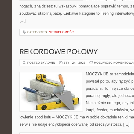
nogach, znajdziesz tu wskazówki pomagające poprawić tempo, za
zbudować stabilną bazę. Ciekawe kategorie to Trening interwałowy
[…]
CATEGORIES:
NIERUCHOMOŚCI
REKORDOWE POŁOWY
POSTED BY ADMIN
STY - 24 - 2026
MOŻLIWOŚĆ KOMENTOWA
MOCZYKIJE to samodzielny p
powstał po to, aby łączyć 
poradami. To miejsce dla o
porannej mgły, ale jednocze
Niezależnie od tego, czy int
karpi, feeder, muchówka, 
łowienie spod lodu – MOCZYKIJE ma w sobie dokładnie ten klima
serwis nie udaje encyklopedii oderwanej od rzeczywistości. […]