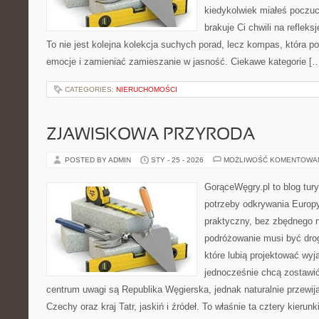
kiedykolwiek miałeś poczuc
brakuje Ci chwili na refleksj
To nie jest kolejna kolekcja suchych porad, lecz kompas, która
emocje i zamieniać zamieszanie w jasność. Ciekawe kategorie [
CATEGORIES:
NIERUCHOMOŚCI
ZJAWISKOWA PRZYRODA
POSTED BY ADMIN
STY - 25 - 2026
MOŻLIWOŚĆ KOMENTOWA
GorąceWęgry.pl to blog tury
potrzeby odkrywania Europ
praktyczny, bez zbędnego n
podróżowanie musi być drog
które lubią projektować wyj
jednocześnie chcą zostawi
centrum uwagi są Republika Węgierska, jednak naturalnie przewijaj
Czechy oraz kraj Tatr, jaskiń i źródeł. To właśnie ta cztery kierun