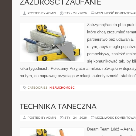
ZAZDROŚĆ I ZAUFANIE
POSTED BY ADMIN
STY - 24 - 2026
MOŻLIWOŚĆ KOMENTOWA
ZatrzymajFaceta.pl to prakt
które chcą zrozumieć temat
partnerstwo bez udawania. 
o tym, abyś mogła popatrze
perspektywy, znaleźć real
się komunikować tak, by bl
kilku tygodniach. Polecamy Przyjaźń a miłość i Związki w dojrzał
na tym, co naprawdę przyciąga w relacji: autentyczność, stabilno
CATEGORIES:
NIERUCHOMOŚCI
TECHNIKA TANECZNA
POSTED BY ADMIN
STY - 24 - 2026
MOŻLIWOŚĆ KOMENTOWA
Dream Team Łódź – Aerial, 