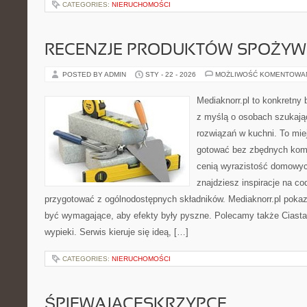
CATEGORIES:
NIERUCHOMOŚCI
RECENZJE PRODUKTÓW SPOŻY
POSTED BY ADMIN
STY - 22 - 2026
MOŻLIWOŚĆ KOMENTOWA
Mediaknorr.pl to konkretny b
z myślą o osobach szukaj
rozwiązań w kuchni. To miej
gotować bez zbędnych kompl
cenią wyrazistość domowych
znajdziesz inspiracje na c
przygotować z ogólnodostępnych składników. Mediaknorr.pl pokaz
być wymagające, aby efekty były pyszne. Polecamy także Ciasta 
wypieki. Serwis kieruje się ideą, […]
CATEGORIES:
NIERUCHOMOŚCI
ŚPIEWAJĄCESKRZYPCE