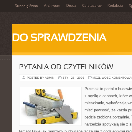
Archiwum
Druga
Galatasaray
Redakcja
Strona główna
Sp
DO SPRAWDZENIA
PYTANIA OD CZYTELNIKÓW
POSTED BY ADMIN
STY - 28 - 2026
MOŻLIWOŚĆ KOMENTOWA
Pusmak to portal o budowie
z myślą o osobach, które 
mieszkanie, wykańczają wnę
mieć pewność, że każda p
będzie zrobiona porządnie.
narzędzia spotykają się z 
tematy takie jak maszyny budowlane łączą się z codziennymi pro