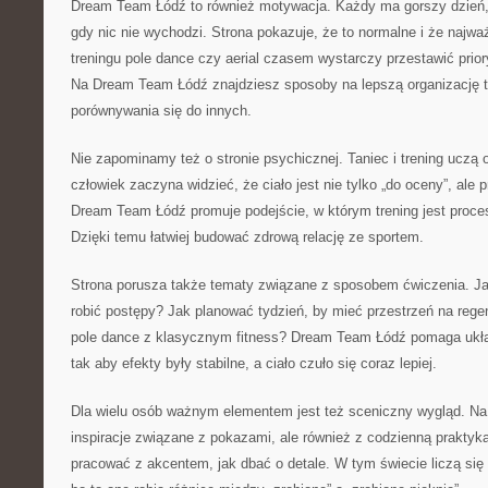
Dream Team Łódź to również motywacja. Każdy ma gorszy dzień
gdy nic nie wychodzi. Strona pokazuje, że to normalne i że najważ
treningu pole dance czy aerial czasem wystarczy przestawić prior
Na Dream Team Łódź znajdziesz sposoby na lepszą organizację tre
porównywania się do innych.
Nie zapominamy też o stronie psychicznej. Taniec i trening uczą 
człowiek zaczyna widzieć, że ciało jest nie tylko „do oceny”, ale
Dream Team Łódź promuje podejście, w którym trening jest proces
Dzięki temu łatwiej budować zdrową relację ze sportem.
Strona porusza także tematy związane z sposobem ćwiczenia. Ja
robić postępy? Jak planować tydzień, by mieć przestrzeń na regen
pole dance z klasycznym fitness? Dream Team Łódź pomaga ukł
tak aby efekty były stabilne, a ciało czuło się coraz lepiej.
Dla wielu osób ważnym elementem jest też sceniczny wygląd. Na s
inspiracje związane z pokazami, ale również z codzienną praktyką
pracować z akcentem, jak dbać o detale. W tym świecie liczą się d