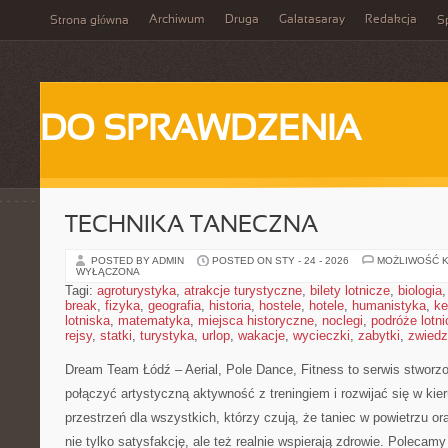
Archiwum
Druga
Galatasaray
Redakcja
Strona główna
Sp
DO SPRAWDZENIA
TECHNIKA TANECZNA
POSTED BY ADMIN
POSTED ON STY - 24 - 2026
MOŻLIWOŚĆ 
WYŁĄCZONA
Tagi:
agroturystyka
,
atrakcje turystyczne
,
bilety lotnicze
,
biologia
break
,
fizyka
,
geografia
,
historia
,
hostele
,
hotele
,
humanistyka
,
ke
lotniska
,
matematyka
,
miejsca historyczne
,
noclegi
,
podróże lotn
rejsy
,
statki
,
turystyka
,
urlop
,
wakacje
,
wycieczki
,
zabytki
,
zwiedz
Dream Team Łódź – Aerial, Pole Dance, Fitness to serwis stworzo
połączyć artystyczną aktywność z treningiem i rozwijać się w kie
przestrzeń dla wszystkich, którzy czują, że taniec w powietrzu or
nie tylko satysfakcję, ale też realnie wspierają zdrowie. Polecamy