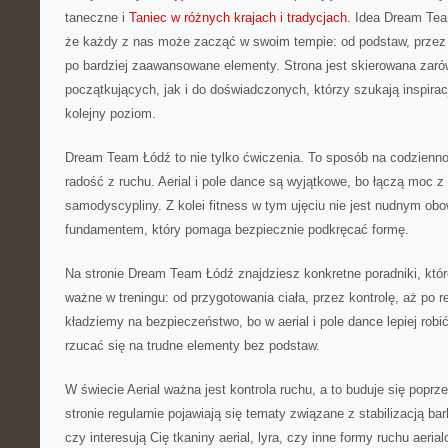
taneczne i
Taniec w różnych krajach i tradycjach
. Idea Dream Tea
że każdy z nas może zacząć w swoim tempie: od podstaw, przez 
po bardziej zaawansowane elementy. Strona jest skierowana zar
początkujących, jak i do doświadczonych, którzy szukają inspira
kolejny poziom.
Dream Team Łódź to nie tylko ćwiczenia. To sposób na codzienno
radość z ruchu. Aerial i pole dance są wyjątkowe, bo łączą moc z
samodyscypliny. Z kolei fitness w tym ujęciu nie jest nudnym obo
fundamentem, który pomaga bezpiecznie podkręcać formę.
Na stronie Dream Team Łódź znajdziesz konkretne poradniki, któ
ważne w treningu: od przygotowania ciała, przez kontrolę, aż po 
kładziemy na bezpieczeństwo, bo w aerial i pole dance lepiej robić
rzucać się na trudne elementy bez podstaw.
W świecie Aerial ważna jest kontrola ruchu, a to buduje się poprze
stronie regularnie pojawiają się tematy związane z stabilizacją ba
czy interesują Cię tkaniny aerial, lyra, czy inne formy ruchu aeri