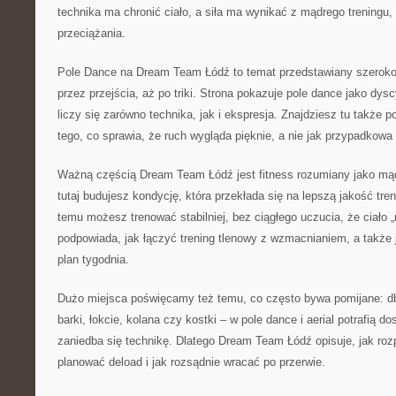
technika ma chronić ciało, a siła ma wynikać z mądrego treningu
przeciążania.
Pole Dance na Dream Team Łódź to temat przedstawiany szeroko
przez przejścia, aż po triki. Strona pokazuje pole dance jako dysc
liczy się zarówno technika, jak i ekspresja. Znajdziesz tu także p
tego, co sprawia, że ruch wygląda pięknie, a nie jak przypadkowa li
Ważną częścią Dream Team Łódź jest fitness rozumiany jako mą
tutaj budujesz kondycję, która przekłada się na lepszą jakość treni
temu możesz trenować stabilniej, bez ciągłego uczucia, że ciało „
podpowiada, jak łączyć trening tlenowy z wzmacnianiem, a także 
plan tygodnia.
Dużo miejsca poświęcamy też temu, co często bywa pomijane: db
barki, łokcie, kolana czy kostki – w pole dance i aerial potrafią d
zaniedba się technikę. Dlatego Dream Team Łódź opisuje, jak roz
planować deload i jak rozsądnie wracać po przerwie.