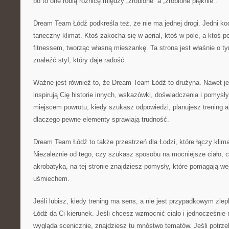
bo to one robią różnicę między „zrobione” a „zrobione pięknie”.
Dream Team Łódź podkreśla też, że nie ma jednej drogi. Jedni koc
taneczny klimat. Ktoś zakocha się w aerial, ktoś w pole, a ktoś 
fitnessem, tworząc własną mieszankę. Ta strona jest właśnie o 
znaleźć styl, który daje radość.
Ważne jest również to, że Dream Team Łódź to drużyna. Nawet jeśl
inspirują Cię historie innych, wskazówki, doświadczenia i pomys
miejscem powrotu, kiedy szukasz odpowiedzi, planujesz trening 
dlaczego pewne elementy sprawiają trudność.
Dream Team Łódź to także przestrzeń dla Łodzi, które łączy klima
Niezależnie od tego, czy szukasz sposobu na mocniejsze ciało, cz
akrobatyka, na tej stronie znajdziesz pomysły, które pomagają we
uśmiechem.
Jeśli lubisz, kiedy trening ma sens, a nie jest przypadkowym z
Łódź da Ci kierunek. Jeśli chcesz wzmocnić ciało i jednocześnie 
wygląda scenicznie, znajdziesz tu mnóstwo tematów. Jeśli potrz