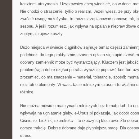
kosztami utrzymania. Użytkownicy chcą wiedzieć, co w danej mas
Nie chodzi o straszenie, tylko o realizm. Jeżeli wiesz, że przy o
zwrócić uwagę na łożyska, to możesz zaplanować naprawę tak, b
sezonu. A jeśli rozumiesz, jak wpływa na spalanie nieprawidłowe ob
zoptymalizujesz koszty.
Dużo miejsca w świecie ciągników zajmuje temat części zamienny
podchodzi do tego praktycznie: czasem opłaca się kupić część 
dobrany zamiennik może być wystarczający. Kluczem jest jakość
problemów, a dobre części potrafią wyraźnie poprawić komfort u
zrozumieć, co ma znaczenie – materiał, tolerancje, sposób monta
nieistotne elementy. W warsztacie rolniczym czasem to właśnie s
różnicę.
Nie można mówić o maszynach rolniczych bez tematu kół. To on
wpływają na ugniatanie gleby. e-Ursus.pl pokazuje, jak dobór opo
Ciśnienie, bieżnik, szerokość – te rzeczy są kluczowe. Źle dob
gorszą trakcję. Dobrze dobrane daje płynniejszą pracę. Dla gospo
stresu.