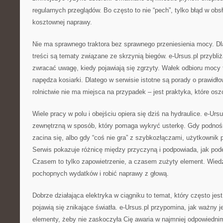
regularnych przeglądów. Bo często to nie “pech”, tylko błąd w ob
kosztownej naprawy.
Nie ma sprawnego traktora bez sprawnego przeniesienia mocy. 
treści są tematy związane ze skrzynią biegów. e-Ursus.pl przybliża
zwracać uwagę, kiedy pojawiają się zgrzyty. Wałek odbioru mocy t
napędza kosiarki. Dlatego w serwisie istotne są porady o prawid
rolnictwie nie ma miejsca na przypadek – jest praktyka, które os
Wiele pracy w polu i obejściu opiera się dziś na hydraulice. e-Ursu
zewnętrzną w sposób, który pomaga wykryć usterkę. Gdy podnośn
zacina się, albo gdy “coś nie gra” z szybkozłączami, użytkownik 
Serwis pokazuje różnicę między przyczyną i podpowiada, jak pod
Czasem to tylko zapowietrzenie, a czasem zużyty element. Wied
pochopnych wydatków i robić naprawy z głową.
Dobrze działająca elektryka w ciągniku to temat, który często jes
pojawią się znikające światła. e-Ursus.pl przypomina, jak ważny je
elementy, żeby nie zaskoczyła Cię awaria w najmniej odpowiedn