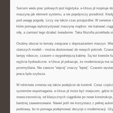
Sercem wielu prac polowych jest logistyka. e-Ursus.pl inspiruje d
maszynę jak element systemu, a nie pojedynczy przedmiot. Kiedy
pod uwagę pogodę. Liczy się także czas przejazdów. W serwisie 
które pomaga wykorzystywać maszynę mądrze: nie katować ciągni
siłę, a zamiast tego działać świadomie. Taka filozofia przekłada si
Osobny obszar to tematy związane z doposażaniem maszyn. Wie
starszych modeli – można dostosować do nowych potrzeb. Czas
lampy robocze, czasem o wygodniejszą kabinę. Są też kwestie f
wyjścia hydrauliczne. e-Ursus.pl pokazuje, że modernizacja ma s
przemyślana. Nie zawsze “więcej” znaczy “lepiej”. Czasem wysta
praca była szybsza.
W rolnictwie zmienia się także podejście do kontroli. Coraz części
systemów wspomagania. e-Ursus.pl może być miejscem, gdzie tra
nowoczesnością: od klasycznych ciągników po nowe konstrukcje,
bardziej zaawansowane. Nawet jeśli nie korzystasz z pełnej auto
podstawy, bo to pomaga podejmować decyzje o modernizacji. Uży