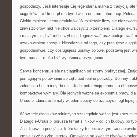
gospodarzy. Jeśli interesuje Cię legendarna marka z tradycją, ale 
ciągników – e-Ursus.pl ma być Twoim centrum informacji. Polec
Giełda rolnicza i ceny produktów. W rolnictwie liczy się niezawo
żniw i zbiorów, nikt nie chce walczyć z przestojem. Dlatego e-Urs
i maszyn tak, byś mógł szybciej diagnozować oraz podejmować 
użytkowaniem sprzętu. Niezależnie od tego, czy pracujesz ciągn
gospodarstwie, czy obsługujesz uprawy polowe, podstawą jest wie
być trudna – może być wyjaśniona przystępnie.
Serwis koncentruje się na ciągnikach od strony praktycznej. Znajdz
pomagają w porównaniu sprzętu pod realne potrzeby. Bo inny trakt
załadunku bel, a inny do orki. Jedni potrzebują momentu obrotoweg
kompaktowe wymiary. Dla jednych ważne są ekonomia pracy, dla 
Ursus.pl zbiera te tematy w jeden spójny obraz, abyś mógł lepiej
W świecie ciągników rolniczych szczególnie ważne jest zrozumie
Dlatego e-Ursus.pl porusza temat silników – od ich budowy po ty
Znajdziesz tu podejście, które łączy technikę z tym, co naprawdę 
zmniejszyć ryzyko usterek. Omawiane są kwestie płynów eksploa