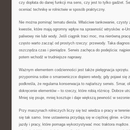
czy dopłata do danej funkcji ma sens, czy jest to tylko gadżet. S
oceniać technikę w rolnictwie w sposób praktyczny.
Nie można pominąć tematu diesla. Właściwe tankowanie, czysty zbi
kwestie, które mają ogromny wpływ na sprawność wtrysków. e-Urs
paliwowy nie lubi wody. Jeśli ciągnik traci moc, ma nierówną pracę
często warto zacząć od prostych rzeczy: przewody. Taka diagnos
oszczędza czas i pieniądze. Serwis zachęca do podejścia: najpie
potem wchodź w trudniejsze naprawy.
Ważnym elementem codzienności jest także pielęgnacja sprzętu.
przypomina sobie o smarowniczce dopiero wtedy, gdy pojawi się z
podkreśla, że regularna konserwacja to najtańszy serwis. Smar, ole
dokręcenie elementów – to rzeczy, które robią różnicę. Dobrze utr
Mniej się psuje, mniej kosztuje i daje większą pewność w sezonie
Przy maszynach rolniczych liczy się też wiedza o pracy w tereni
się tak samo. Inne ustawienia przydają się w ciężkiej glinie. e-Urs
jazdy i pracy, które pomaga wykorzystywać moc traktora mądrze.