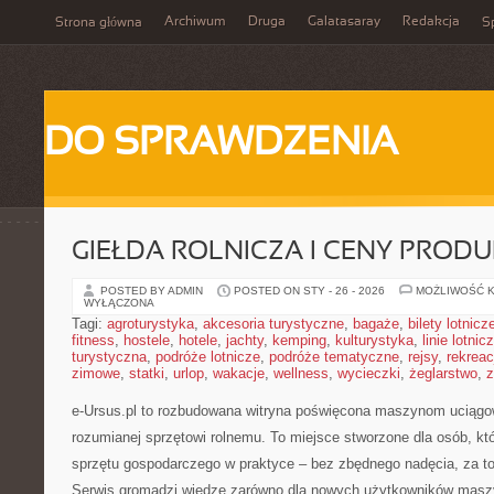
Archiwum
Druga
Galatasaray
Redakcja
Strona główna
Sp
DO SPRAWDZENIA
GIEŁDA ROLNICZA I CENY PROD
POSTED BY ADMIN
POSTED ON STY - 26 - 2026
MOŻLIWOŚĆ 
WYŁĄCZONA
Tagi:
agroturystyka
,
akcesoria turystyczne
,
bagaże
,
bilety lotnicz
fitness
,
hostele
,
hotele
,
jachty
,
kemping
,
kulturystyka
,
linie lotnic
turystyczna
,
podróże lotnicze
,
podróże tematyczne
,
rejsy
,
rekreac
zimowe
,
statki
,
urlop
,
wakacje
,
wellness
,
wycieczki
,
żeglarstwo
,
z
e-Ursus.pl to rozbudowana witryna poświęcona maszynom uciąg
rozumianej sprzętowi rolnemu. To miejsce stworzone dla osób, k
sprzętu gospodarczego w praktyce – bez zbędnego nadęcia, za to
Serwis gromadzi wiedzę zarówno dla nowych użytkowników maszy