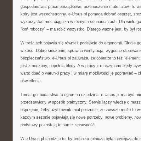
gospodarstwa: prace porządkowe, przenoszenie materiałów. To w
który jest wszechstronny. e-Ursus.pl pomaga dobrać osprzęt, zro
wykorzystać moc ciągnika w różnych scenariuszach. Dla wielu gos
“koń roboczy” – ma robić wszystko. Dlatego ważne jest, by był r
W treściach pojawia się również podejście do ergonomii. Długie go
w kość. Dobre siedzenie, sprawna wentylacja, wygodne sterowanie
bezpieczeństwo. e-Ursus.pl zauważa, że operator to też “element 
jest zmęczony, popełnia błędy. A w pracy z maszynami błędy byw
warto dbać o warunki pracy i w miarę możliwości je poprawiać – 
oświetlenie.
Temat gospodarstwa to ogromna dziedzina. e-Ursus.pl ma być mie
przedstawiony w sposób praktyczny. Serwis łączy wiedzę o maszy
osprzęcie, żeby użytkownik miał poczucie, że zawsze może tu 
każdym sezonie pojawiają się nowe potrzeby, nowe problemy, now
podstawy pozostają te same: sprawność.
W e-Ursus.pl chodzi o to, by technika rolnicza była łatwiejsza do 