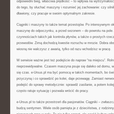
odpowiedni bieg, właściwa prędkość – to wpływa na wytrzymałoś
do tego, by słuchać maszyny i rozumieć jej zachowanie: czy silni
dławiony, czy pracuje w swoim optymalnym zakresie.
Ciągniki i maszyny to także temat przestojów. Po intensywnym o
maszynę do odpoczynku, a przed sezonem – do powrotu na pole. 
czynnościach takich jak kontrola płynów, a także o prostych rze
przewodów. Zimą dochodzą kwestie rozruchu w mrozie. Dobra ob
wiosną nie walczysz z awarią, tylko od razu wchodzisz w pracę.
W serwisie ważne jest też podejście do napraw “na miejscu”. Rol
nieprzewidywalne. Czasem maszyna psuje się daleko od domu, w t
się czas. e-Ursus.pl ma być pomocą w takich momentach, bo ś
przyczyną i co sprawdzić po kolei, daje przewagę. Zamiast nerw
podejść do sprawy metodycznie: sprawdź zasilanie, a potem kolej
często ratuje sytuację i pozwala wrócić do pracy.
e-Ursus.pl to także przestrzeń dla pasjonatów. Ciągniki – zwłasz
budzą sentymen. Wiele osób pamięta je z dzieciństwa, z rodzinn