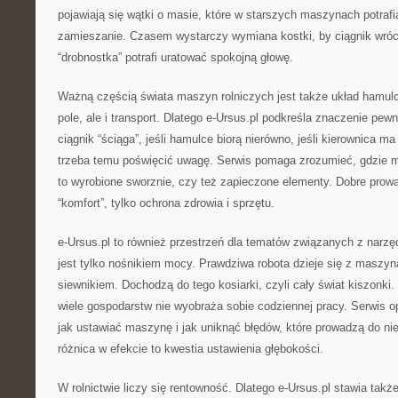
pojawiają się wątki o masie, które w starszych maszynach potrafi
zamieszanie. Czasem wystarczy wymiana kostki, by ciągnik wróci
“drobnostka” potrafi uratować spokojną głowę.
Ważną częścią świata maszyn rolniczych jest także układ hamulco
pole, ale i transport. Dlatego e-Ursus.pl podkreśla znaczenie pew
ciągnik “ściąga”, jeśli hamulce biorą nierówno, jeśli kierownica ma
trzeba temu poświęcić uwagę. Serwis pomaga zrozumieć, gdzie 
to wyrobione sworznie, czy też zapieczone elementy. Dobre prow
“komfort”, tylko ochrona zdrowia i sprzętu.
e-Ursus.pl to również przestrzeń dla tematów związanych z narzę
jest tylko nośnikiem mocy. Prawdziwa robota dzieje się z maszyn
siewnikiem. Dochodzą do tego kosiarki, czyli cały świat kiszonki. 
wiele gospodarstw nie wyobraża sobie codziennej pracy. Serwis op
jak ustawiać maszynę i jak uniknąć błędów, które prowadzą do n
różnica w efekcie to kwestia ustawienia głębokości.
W rolnictwie liczy się rentowność. Dlatego e-Ursus.pl stawia tak