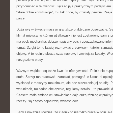
pierwszych prac w polu. To nie tylko sprzęt, ale część kultury rol
przypominać o tej wartości, łącząc ją z praktycznym podejściem. B
“stare dobre konstrukcje”, to i tak chce, by działały pewnie. Pas
parze.
Dużą rolę w świecie maszyn gra także praktyczne obserwacje. Se
klimat miejsca, w którym użytkownik nie jest zostawiony sam z p
ma obok mechanika, dobrze napisany opis i uporządkowane infor
temat. Dzięki temu łatwiej rozmawiać z serwisem, łatwiej zamawia
objawy. A to realnie skraca czas naprawy i zmniejsza koszty. Wiedz
narzędzie w pracy.
Ważnym wątkiem są także kwestie efektywności. Rolnik nie kupu
stała. Sprzęt ma pracować, zarabiać, pomagać. e-Ursus.pl opisuj
wycisnąć z maszyny maksimum, ale bez niszczenia jej na siłę. 
warunkach, rozsądne obciążenie, regularny serwis – to prowadzi d
Czasem mała zmiana w ustawieniach daje dużą różnicę w praktyce
rzeczy” są często najbardziej wartościowe.
Serwis pokazuje również, że ciągnik to nie tylko praca w polu, al