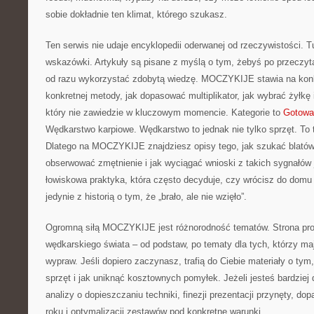
sobie dokładnie ten klimat, którego szukasz.
Ten serwis nie udaje encyklopedii oderwanej od rzeczywistości. Tu
wskazówki. Artykuły są pisane z myślą o tym, żebyś po przeczyt
od razu wykorzystać zdobytą wiedzę. MOCZYKIJE stawia na konkr
konkretnej metody, jak dopasować multiplikator, jak wybrać żyłkę
który nie zawiedzie w kluczowym momencie. Kategorie to
Gotowan
Wędkarstwo karpiowe. Wędkarstwo to jednak nie tylko sprzęt. To 
Dlatego na MOCZYKIJE znajdziesz opisy tego, jak szukać blatów,
obserwować zmętnienie i jak wyciągać wnioski z takich sygnałów j
łowiskowa praktyka, która często decyduje, czy wrócisz do domu
jedynie z historią o tym, że „brało, ale nie wzięło”.
Ogromną siłą MOCZYKIJE jest różnorodność tematów. Strona pro
wędkarskiego świata – od podstaw, po tematy dla tych, którzy maj
wypraw. Jeśli dopiero zaczynasz, trafią do Ciebie materiały o t
sprzęt i jak uniknąć kosztownych pomyłek. Jeżeli jesteś bardzie
analizy o dopieszczaniu techniki, finezji prezentacji przynęty, d
roku i optymalizacji zestawów pod konkretne warunki.