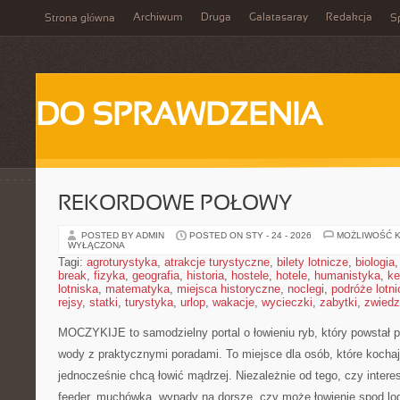
Archiwum
Druga
Galatasaray
Redakcja
Strona główna
Sp
DO SPRAWDZENIA
REKORDOWE POŁOWY
POSTED BY ADMIN
POSTED ON STY - 24 - 2026
MOŻLIWOŚĆ 
WYŁĄCZONA
Tagi:
agroturystyka
,
atrakcje turystyczne
,
bilety lotnicze
,
biologia
break
,
fizyka
,
geografia
,
historia
,
hostele
,
hotele
,
humanistyka
,
ke
lotniska
,
matematyka
,
miejsca historyczne
,
noclegi
,
podróże lotn
rejsy
,
statki
,
turystyka
,
urlop
,
wakacje
,
wycieczki
,
zabytki
,
zwiedz
MOCZYKIJE to samodzielny portal o łowieniu ryb, który powstał p
wody z praktycznymi poradami. To miejsce dla osób, które kochaj
jednocześnie chcą łowić mądrzej. Niezależnie od tego, czy interesu
feeder, muchówka, wypady na dorsze, czy może łowienie spod 