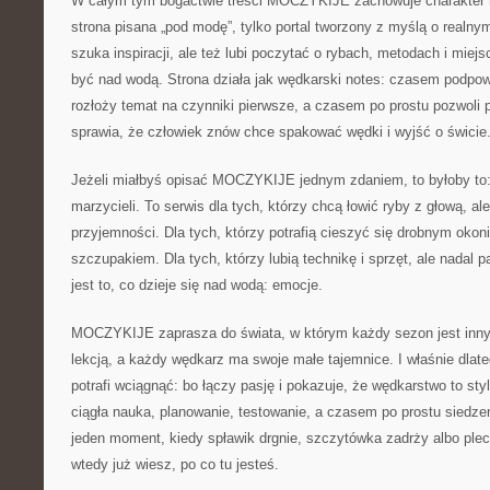
W całym tym bogactwie treści MOCZYKIJE zachowuje charakter ni
strona pisana „pod modę”, tylko portal tworzony z myślą o realny
szuka inspiracji, ale też lubi poczytać o rybach, metodach i miej
być nad wodą. Strona działa jak wędkarski notes: czasem podpow
rozłoży temat na czynniki pierwsze, a czasem po prostu pozwoli p
sprawia, że człowiek znów chce spakować wędki i wyjść o świcie
Jeżeli miałbyś opisać MOCZYKIJE jednym zdaniem, to byłoby to: 
marzycieli. To serwis dla tych, którzy chcą łowić ryby z głową, al
przyjemności. Dla tych, którzy potrafią cieszyć się drobnym ok
szczupakiem. Dla tych, którzy lubią technikę i sprzęt, ale nadal 
jest to, co dzieje się nad wodą: emocje.
MOCZYKIJE zaprasza do świata, w którym każdy sezon jest inny
lekcją, a każdy wędkarz ma swoje małe tajemnice. I właśnie dlate
potrafi wciągnąć: bo łączy pasję i pokazuje, że wędkarstwo to styl
ciągła nauka, planowanie, testowanie, a czasem po prostu siedzen
jeden moment, kiedy spławik drgnie, szczytówka zadrży albo plec
wtedy już wiesz, po co tu jesteś.