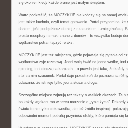
się okonie i kiedy każde branie jest małym świętem.
Warto podkreślić, że MOCZYKIJE nie kończy się na samej wodzi
jest także kuchnia, czyli temat gotowania. Portal przypomina, ż
daniem, jeśli podejdziesz do niej z szacunkiem i umiejętnością. Pa
proste receptury i smaki znane z domów – to wszystko buduje do
wędkarstwo potrafi łączyć relaks.
MOCZYKIJE jest też miejscem, gdzie pojawiają się pytania od cz
wędkarstwo żyje rozmową. Jedni wolą łowić na jedną wędkę, inni n
spinning, inni siedzą na karpiach – a prawda jest taka, że każdy s
stoi za nim szacunek. Portal daje przestrzeń do poznawania różn
udawania, że istnieje tylko jedna słuszna droga.
Szczególne miejsce zajmują też teksty o wielkich okazach. Te his
bo każdy wędkarz ma w sercu marzenie o „rybie życia”. Rekordy z
świata to nie tylko ciekawostka, ale też źródło inspiracji: pokazują
odpowiedni moment potrafią przynieść efekty, które pamięta się la