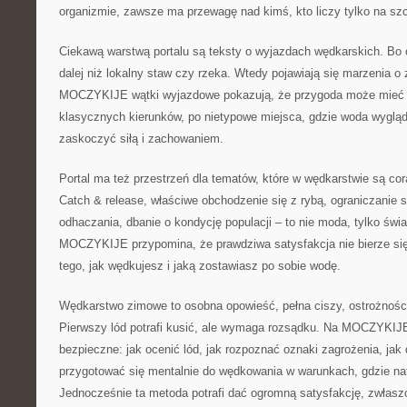
organizmie, zawsze ma przewagę nad kimś, kto liczy tylko na sz
Ciekawą warstwą portalu są teksty o wyjazdach wędkarskich. Bo
dalej niż lokalny staw czy rzeka. Wtedy pojawiają się marzenia o
MOCZYKIJE wątki wyjazdowe pokazują, że przygoda może mieć w
klasycznych kierunków, po nietypowe miejsca, gdzie woda wygląda
zaskoczyć siłą i zachowaniem.
Portal ma też przestrzeń dla tematów, które w wędkarstwie są cor
Catch & release, właściwe obchodzenie się z rybą, ograniczanie s
odhaczania, dbanie o kondycję populacji – to nie moda, tylko świ
MOCZYKIJE przypomina, że prawdziwa satysfakcja nie bierze się 
tego, jak wędkujesz i jaką zostawiasz po sobie wodę.
Wędkarstwo zimowe to osobna opowieść, pełna ciszy, ostrożności
Pierwszy lód potrafi kusić, ale wymaga rozsądku. Na MOCZYKIJE
bezpieczne: jak ocenić lód, jak rozpoznać oznaki zagrożenia, jak 
przygotować się mentalnie do wędkowania w warunkach, gdzie na
Jednocześnie ta metoda potrafi dać ogromną satysfakcję, zwłaszc