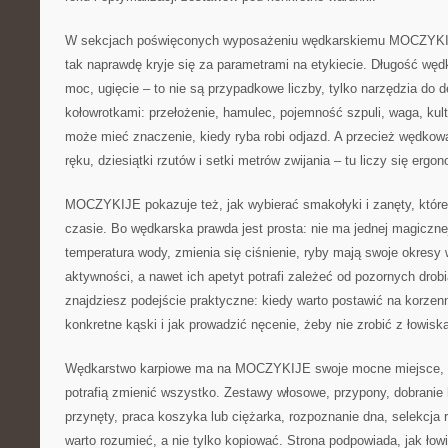
W sekcjach poświęconych wyposażeniu wędkarskiemu MOCZYKI
tak naprawdę kryje się za parametrami na etykiecie. Długość wędk
moc, ugięcie – to nie są przypadkowe liczby, tylko narzędzia do d
kołowrotkami: przełożenie, hamulec, pojemność szpuli, waga, kult
może mieć znaczenie, kiedy ryba robi odjazd. A przecież wędkow
ręku, dziesiątki rzutów i setki metrów zwijania – tu liczy się ergon
MOCZYKIJE pokazuje też, jak wybierać smakołyki i zanęty, które
czasie. Bo wędkarska prawda jest prosta: nie ma jednej magicznej
temperatura wody, zmienia się ciśnienie, ryby mają swoje okresy 
aktywności, a nawet ich apetyt potrafi zależeć od pozornych drob
znajdziesz podejście praktyczne: kiedy warto postawić na korzen
konkretne kąski i jak prowadzić nęcenie, żeby nie zrobić z łowiska
Wędkarstwo karpiowe ma na MOCZYKIJE swoje mocne miejsce, bo
potrafią zmienić wszystko. Zestawy włosowe, przypony, dobranie
przynęty, praca koszyka lub ciężarka, rozpoznanie dna, selekcja ry
warto rozumieć, a nie tylko kopiować. Strona podpowiada, jak łow