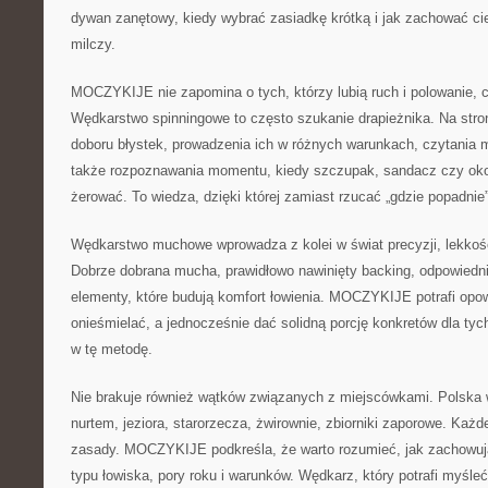
dywan zanętowy, kiedy wybrać zasiadkę krótką i jak zachować ci
milczy.
MOCZYKIJE nie zapomina o tych, którzy lubią ruch i polowanie, cz
Wędkarstwo spinningowe to często szukanie drapieżnika. Na stron
doboru błystek, prowadzenia ich w różnych warunkach, czytania mi
także rozpoznawania momentu, kiedy szczupak, sandacz czy ok
żerować. To wiedza, dzięki której zamiast rzucać „gdzie popadnie
Wędkarstwo muchowe wprowadza z kolei w świat precyzji, lekkości
Dobrze dobrana mucha, prawidłowo nawinięty backing, odpowiednie 
elementy, które budują komfort łowienia. MOCZYKIJE potrafi opow
onieśmielać, a jednocześnie dać solidną porcję konkretów dla tych
w tę metodę.
Nie brakuje również wątków związanych z miejscówkami. Polska 
nurtem, jeziora, starorzecza, żwirownie, zbiorniki zaporowe. Każ
zasady. MOCZYKIJE podkreśla, że warto rozumieć, jak zachowują
typu łowiska, pory roku i warunków. Wędkarz, który potrafi myśl