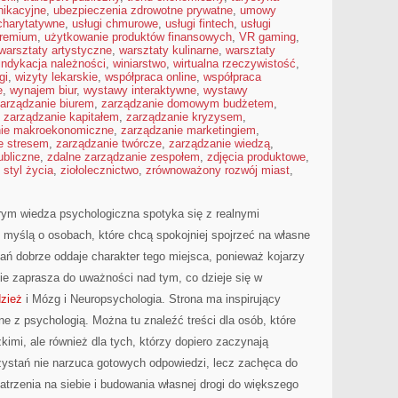
nikacyjne
,
ubezpieczenia zdrowotne prywatne
,
umowy
 charytatywne
,
usługi chmurowe
,
usługi fintech
,
usługi
premium
,
użytkowanie produktów finansowych
,
VR gaming
,
warsztaty artystyczne
,
warsztaty kulinarne
,
warsztaty
indykacja należności
,
winiarstwo
,
wirtualna rzeczywistość
,
gi
,
wizyty lekarskie
,
współpraca online
,
współpraca
e
,
wynajem biur
,
wystawy interaktywne
,
wystawy
arządzanie biurem
,
zarządzanie domowym budżetem
,
,
zarządzanie kapitałem
,
zarządzanie kryzysem
,
nie makroekonomiczne
,
zarządzanie marketingiem
,
e stresem
,
zarządzanie twórcze
,
zarządzanie wiedzą
,
ubliczne
,
zdalne zarządzanie zespołem
,
zdjęcia produktowe
,
 styl życia
,
ziołolecznictwo
,
zrównoważony rozwój miast
,
rym wiedza psychologiczna spotyka się z realnymi
 myślą o osobach, które chcą spokojniej spojrzeć na własne
ń dobrze oddaje charakter tego miejsca, ponieważ kojarzy
ie zaprasza do uważności nad tym, co dzieje się w
dzież
i Mózg i Neuropsychologia. Strona ma inspirujący
ne z psychologią. Można tu znaleźć treści dla osób, które
zkimi, ale również dla tych, którzy dopiero zaczynają
ystań nie narzuca gotowych odpowiedzi, lecz zachęca do
trzenia na siebie i budowania własnej drogi do większego