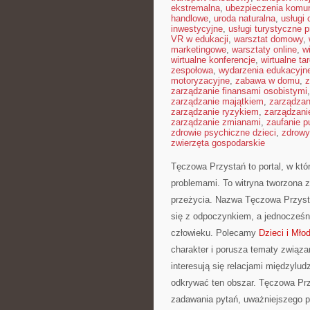
ekstremalna
,
ubezpieczenia komu
handlowe
,
uroda naturalna
,
usługi
inwestycyjne
,
usługi turystyczne 
VR w edukacji
,
warsztat domowy
,
marketingowe
,
warsztaty online
,
w
wirtualne konferencje
,
wirtualne tar
zespołowa
,
wydarzenia edukacyjn
motoryzacyjne
,
zabawa w domu
,
z
zarządzanie finansami osobistymi
zarządzanie majątkiem
,
zarządza
zarządzanie ryzykiem
,
zarządzani
zarządzanie zmianami
,
zaufanie p
zdrowie psychiczne dzieci
,
zdrowy
zwierzęta gospodarskie
Tęczowa Przystań to portal, w któ
problemami. To witryna tworzona z
przeżycia. Nazwa Tęczowa Przysta
się z odpoczynkiem, a jednocześn
człowieku. Polecamy
Dzieci i Mło
charakter i porusza tematy związa
interesują się relacjami międzylud
odkrywać ten obszar. Tęczowa Prz
zadawania pytań, uważniejszego pa