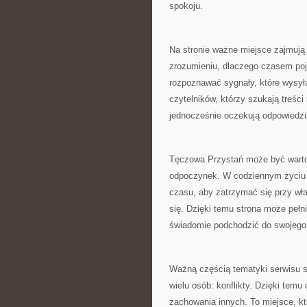
spokoju.
Na stronie ważne miejsce zajmują
zrozumieniu, dlaczego czasem pojaw
rozpoznawać sygnały, które wysyła
czytelników, którzy szukają treśc
jednocześnie oczekują odpowiedzi
Tęczowa Przystań może być warto
odpoczynek. W codziennym życiu w
czasu, aby zatrzymać się przy wł
się. Dzięki temu strona może pełni
świadomie podchodzić do swojego
Ważną częścią tematyki serwisu s
wielu osób: konflikty. Dzięki temu
zachowania innych. To miejsce, któ