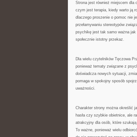
Strona jest również miejscem dla 
czym jest terapia, kiedy warto ją 
dlaczego proszenie o pomoc nie 
przełamywaniu stereotypów związan
psychikę jest tak samo ważna jak 
społecznie istotny przekaz.
Dla wielu czytelników Tęczowa Pr
ponieważ tematy związane z psych
doświadcza nowych sytuacji, zmian
pomaga w spokojny sposób spojrz
uważności.
Charakter strony można określić ja
hasła czy szybkie obietnice, ale 
atrakcyjny dla osób, które szukaj
To ważne, ponieważ wielu odbiorcó