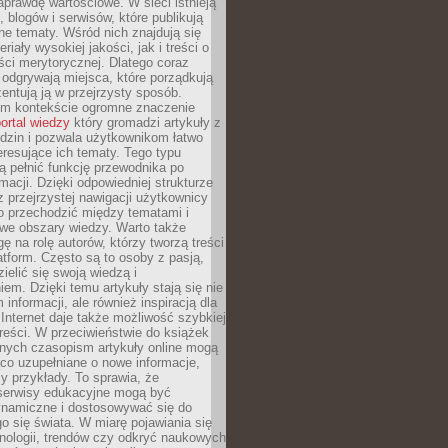
aprawdę wartościowe. W sieci istnieją
, blogów i serwisów, które publikują
żne tematy. Wśród nich znajdują się
iały wysokiej jakości, jak i treści o
ości merytorycznej. Dlatego coraz
 odgrywają miejsca, które porządkują
zentują ją w przejrzysty sposób.
ym kontekście ogromne znaczenie
ortal wiedzy
który gromadzi artykuły z
dzin i pozwala użytkownikom łatwo
eresujące ich tematy. Tego typu
 pełnić funkcję przewodnika po
rmacji. Dzięki odpowiedniej strukturze
az przejrzystej nawigacji użytkownicy
 przechodzić między tematami i
we obszary wiedzy. Warto także
ę na rolę autorów, którzy tworzą treści
latform. Często są to osoby z pasją,
zielić się swoją wiedzą i
em. Dzięki temu artykuły stają się nie
 informacji, ale również inspiracją dla
 Internet daje także możliwość szybkiej
 treści. W przeciwieństwie do książek
nych czasopism artykuły online mogą
co uzupełniane o nowe informacje,
zy przykłady. To sprawia, że
 serwisy edukacyjne mogą być
ynamiczne i dostosowywać się do
o się świata. W miarę pojawiania się
nologii, trendów czy odkryć naukowych