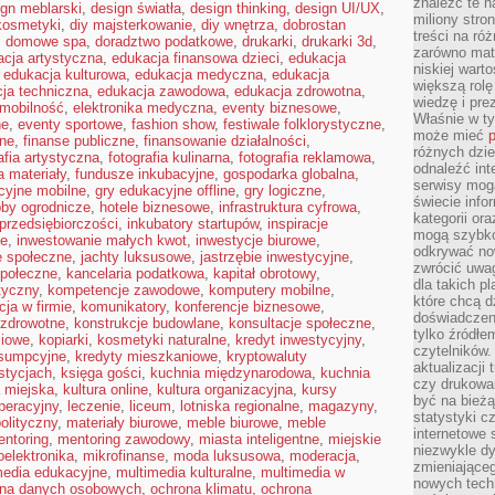
znaleźć te n
ign meblarski
,
design światła
,
design thinking
,
design UI/UX
,
miliony stron
kosmetyki
,
diy majsterkowanie
,
diy wnętrza
,
dobrostan
treści na ró
,
domowe spa
,
doradztwo podatkowe
,
drukarki
,
drukarki 3d
,
zarówno mater
cja artystyczna
,
edukacja finansowa dzieci
,
edukacja
niskiej wart
,
edukacja kulturowa
,
edukacja medyczna
,
edukacja
większą rolę
ja techniczna
,
edukacja zawodowa
,
edukacja zdrowotna
,
wiedzę i pre
omobilność
,
elektronika medyczna
,
eventy biznesowe
,
Właśnie w t
ne
,
eventy sportowe
,
fashion show
,
festiwale folklorystyczne
,
może mieć
p
jne
,
finanse publiczne
,
finansowanie działalności
,
różnych dzie
afia artystyczna
,
fotografia kulinarna
,
fotografia reklamowa
,
odnaleźć int
a materiały
,
fundusze inkubacyjne
,
gospodarka globalna
,
serwisy mogą
cyjne mobilne
,
gry edukacyjne offline
,
gry logiczne
,
świecie info
by ogrodnicze
,
hotele biznesowe
,
infrastruktura cyfrowa
,
kategorii or
 przedsiębiorczości
,
inkubatory startupów
,
inspiracje
mogą szybko
ne
,
inwestowanie małych kwot
,
inwestycje biurowe
,
odkrywać no
e społeczne
,
jachty luksusowe
,
jastrzębie inwestycyjne
,
zwrócić uwag
połeczne
,
kancelaria podatkowa
,
kapitał obrotowy
,
dla takich p
tyczny
,
kompetencje zawodowe
,
komputery mobilne
,
które chcą d
ja w firmie
,
komunikatory
,
konferencje biznesowe
,
doświadczeni
 zdrowotne
,
konstrukcje budowlane
,
konsultacje społeczne
,
tylko źródłem
ciowe
,
kopiarki
,
kosmetyki naturalne
,
kredyt inwestycyjny
,
czytelników.
nsumpcyjne
,
kredyty mieszkaniowe
,
kryptowaluty
aktualizacji
stycjach
,
księga gości
,
kuchnia międzynarodowa
,
kuchnia
czy drukowa
a miejska
,
kultura online
,
kultura organizacyjna
,
kursy
być na bieżą
peracyjny
,
leczenie
,
liceum
,
lotniska regionalne
,
magazyny
,
statystyki c
olityczny
,
materiały biurowe
,
meble biurowe
,
meble
internetowe
ntoring
,
mentoring zawodowy
,
miasta inteligentne
,
miejskie
niezwykle d
oelektronika
,
mikrofinanse
,
moda luksusowa
,
moderacja
,
zmieniająceg
media edukacyjne
,
multimedia kulturalne
,
multimedia w
nowych tech
ona danych osobowych
,
ochrona klimatu
,
ochrona