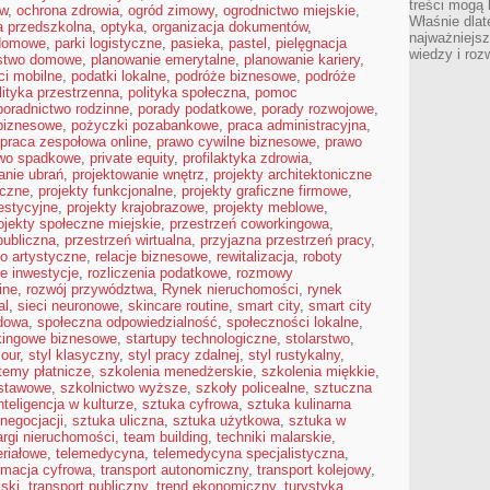
treści mogą 
ów
,
ochrona zdrowia
,
ogród zimowy
,
ogrodnictwo miejskie
,
Właśnie dlat
a przedszkolna
,
optyka
,
organizacja dokumentów
,
najważniejs
domowe
,
parki logistyczne
,
pasieka
,
pastel
,
pielęgnacja
wiedzy i roz
stwo domowe
,
planowanie emerytalne
,
planowanie kariery
,
ci mobilne
,
podatki lokalne
,
podróże biznesowe
,
podróże
lityka przestrzenna
,
polityka społeczna
,
pomoc
poradnictwo rodzinne
,
porady podatkowe
,
porady rozwojowe
,
biznesowe
,
pożyczki pozabankowe
,
praca administracyjna
,
praca zespołowa online
,
prawo cywilne biznesowe
,
prawo
wo spadkowe
,
private equity
,
profilaktyka zdrowia
,
anie ubrań
,
projektowanie wnętrz
,
projekty architektoniczne
eczne
,
projekty funkcjonalne
,
projekty graficzne firmowe
,
estycyjne
,
projekty krajobrazowe
,
projekty meblowe
,
ojekty społeczne miejskie
,
przestrzeń coworkingowa
,
publiczna
,
przestrzeń wirtualna
,
przyjazna przestrzeń pracy
,
ło artystyczne
,
relacje biznesowe
,
rewitalizacja
,
roboty
e inwestycje
,
rozliczenia podatkowe
,
rozmowy
ine
,
rozwój przywództwa
,
Rynek nieruchomości
,
rynek
al
,
sieci neuronowe
,
skincare routine
,
smart city
,
smart city
dowa
,
społeczna odpowiedzialność
,
społeczności lokalne
,
kingowe biznesowe
,
startupy technologiczne
,
stolarstwo
,
mour
,
styl klasyczny
,
styl pracy zdalnej
,
styl rustykalny
,
temy płatnicze
,
szkolenia menedżerskie
,
szkolenia miękkie
,
dstawowe
,
szkolnictwo wyższe
,
szkoły policealne
,
sztuczna
nteligencja w kulturze
,
sztuka cyfrowa
,
sztuka kulinarna
negocjacji
,
sztuka uliczna
,
sztuka użytkowa
,
sztuka w
argi nieruchomości
,
team building
,
techniki malarskie
,
eriałowe
,
telemedycyna
,
telemedycyna specjalistyczna
,
rmacja cyfrowa
,
transport autonomiczny
,
transport kolejowy
,
jski
,
transport publiczny
,
trend ekonomiczny
,
turystyka