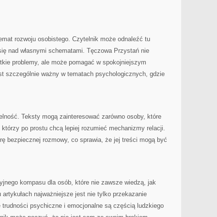
emat rozwoju osobistego. Czytelnik może odnaleźć tu
ć się nad własnymi schematami. Tęczowa Przystań nie
stkie problemy, ale może pomagać w spokojniejszym
jest szczególnie ważny w tematach psychologicznych, gdzie
telność. Teksty mogą zainteresować zarówno osoby, które
 którzy po prostu chcą lepiej rozumieć mechanizmy relacji.
ę bezpiecznej rozmowy, co sprawia, że jej treści mogą być
yjnego kompasu dla osób, które nie zawsze wiedzą, jak
 artykułach najważniejsze jest nie tylko przekazanie
że trudności psychiczne i emocjonalne są częścią ludzkiego