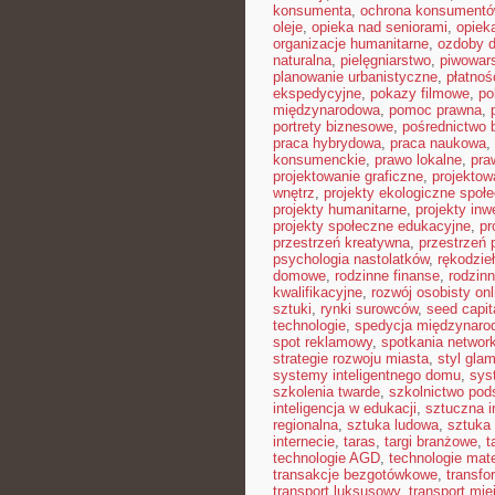
konsumenta
,
ochrona konsument
oleje
,
opieka nad seniorami
,
opiek
organizacje humanitarne
,
ozdoby 
naturalna
,
pielęgniarstwo
,
piwowar
planowanie urbanistyczne
,
płatnoś
ekspedycyjne
,
pokazy filmowe
,
po
międzynarodowa
,
pomoc prawna
,
portrety biznesowe
,
pośrednictwo 
praca hybrydowa
,
praca naukowa
,
konsumenckie
,
prawo lokalne
,
pra
projektowanie graficzne
,
projektow
wnętrz
,
projekty ekologiczne społ
projekty humanitarne
,
projekty inw
projekty społeczne edukacyjne
,
pr
przestrzeń kreatywna
,
przestrzeń 
psychologia nastolatków
,
rękodzie
domowe
,
rodzinne finanse
,
rodzinn
kwalifikacyjne
,
rozwój osobisty onl
sztuki
,
rynki surowców
,
seed capit
technologie
,
spedycja międzynaro
spot reklamowy
,
spotkania networ
strategie rozwoju miasta
,
styl gla
systemy inteligentnego domu
,
sys
szkolenia twarde
,
szkolnictwo po
inteligencja w edukacji
,
sztuczna i
regionalna
,
sztuka ludowa
,
sztuka 
internecie
,
taras
,
targi branżowe
,
t
technologie AGD
,
technologie mat
transakcje bezgotówkowe
,
transfo
transport luksusowy
,
transport mie