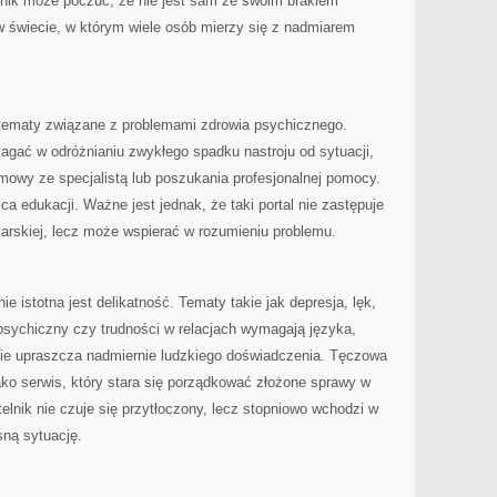
lnik może poczuć, że nie jest sam ze swoim brakiem
w świecie, w którym wiele osób mierzy się z nadmiarem
tematy związane z problemami zdrowia psychicznego.
ać w odróżnianiu zwykłego spadku nastroju od sytuacji,
mowy ze specjalistą lub poszukania profesjonalnej pomocy.
ca edukacji. Ważne jest jednak, że taki portal nie zastępuje
lekarskiej, lecz może wspierać w rozumieniu problemu.
e istotna jest delikatność. Tematy takie jak depresja, lęk,
psychiczny czy trudności w relacjach wymagają języka,
 nie upraszcza nadmiernie ludzkiego doświadczenia. Tęczowa
ko serwis, który stara się porządkować złożone sprawy w
elnik nie czuje się przytłoczony, lecz stopniowo wchodzi w
sną sytuację.