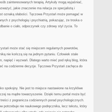
osób zainteresowanych terapią. Artykuły mogą wyjaśniać,
rozważyć, jakie znaczenie ma relacja ze specjalistą i
jest oznaką słabości. Tęczowa Przystań może pomagać w
ych z psychologią i psychiatrią, pokazując, że troska o
dbanie o ciało, odpoczynek czy zdrowy styl życia. To
zystań może stać się miejscem regularnych powrotów,
iką nie kończą się na jednym pytaniu. Człowiek stale
, napięć i wyzwań. Dlatego warto mieć pod ręką blog, która
eć na codzienne decyzje. Tęczowa Przystań zachęca do
ko spokojny. Nie jest to miejsce nastawione na krzykliwe
raczej na mądre towarzyszenie. Dzięki temu portal może być
ą treści z pogranicza codziennych porad psychologicznych.
w potrzebuje nie naukowego podręcznika, lecz tekstu, który