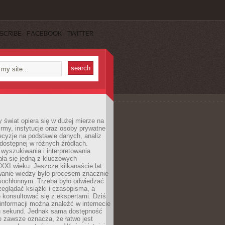
SCRIBE
FACEBOOK
TWITTER
świat opiera się w dużej mierze na
Firmy, instytucje oraz osoby prywatne
cyzje na podstawie danych, analiz
dostępnej w różnych źródłach.
wyszukiwania i interpretowania
tała się jedną z kluczowych
XXI wieku. Jeszcze kilkanaście lat
anie wiedzy było procesem znacznie
asochłonnym. Trzeba było odwiedzać
przeglądać książki i czasopisma, a
 konsultować się z ekspertami. Dziś
 informacji można znaleźć w internecie
ku sekund. Jednak sama dostępność
ie zawsze oznacza, że łatwo jest