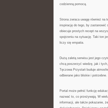
codzienną pomocą.
Strona zwraca uwagę również na t
inspirację do tego, by zastanowi
obiecuje prostych recept na wszy
spojrzeniu na sytuację. Taki ton 
liczy się empatia.
Dużą zaletą serwisu jest jego czy
chcą poszerzyć wiedzę, jak i tych,
Tęczowa Przystań buduje atmosfer
odbierane jako bliskie i potrzebne.
Portal może pełnić funkcję edukac
nazwać to, co przeżywają. W wielu
informacji, ale także pokazanie, 