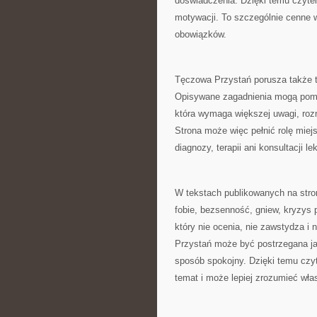
doświadczenia. Dzięki temu czyte
motywacji. To szczególnie cenne 
obowiązków.
Tęczowa Przystań porusza także 
Opisywane zagadnienia mogą pomag
która wymaga większej uwagi, roz
Strona może więc pełnić rolę miejs
diagnozy, terapii ani konsultacji 
W tekstach publikowanych na stroni
fobie, bezsenność, gniew, kryzys 
który nie ocenia, nie zawstydza i
Przystań może być postrzegana ja
sposób spokojny. Dzięki temu czyt
temat i może lepiej zrozumieć wła