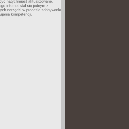
być natychmiast aktualizowane.
ego internet stał się jednym z
zych narzędzi w procesie zdobywania
wijania kompetencji.