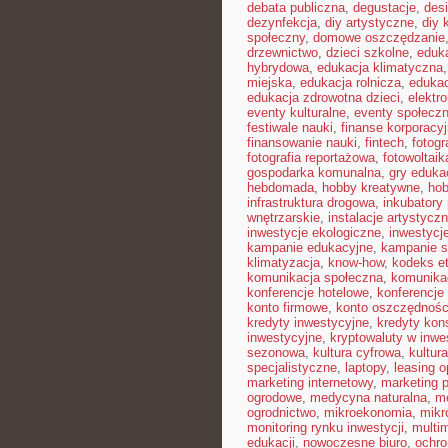
debata publiczna
,
degustacje
,
des
dezynfekcja
,
diy artystyczne
,
diy 
społeczny
,
domowe oszczędzanie
drzewnictwo
,
dzieci szkolne
,
eduka
hybrydowa
,
edukacja klimatyczna
miejska
,
edukacja rolnicza
,
edukac
edukacja zdrowotna dzieci
,
elektr
eventy kulturalne
,
eventy społecz
festiwale nauki
,
finanse korporacy
finansowanie nauki
,
fintech
,
fotogr
fotografia reportażowa
,
fotowoltaik
gospodarka komunalna
,
gry eduka
hebdomada
,
hobby kreatywne
,
hob
infrastruktura drogowa
,
inkubatory
wnętrzarskie
,
instalacje artystycz
inwestycje ekologiczne
,
inwestycj
kampanie edukacyjne
,
kampanie s
klimatyzacja
,
know-how
,
kodeks e
komunikacja społeczna
,
komunikac
konferencje hotelowe
,
konferencje
konto firmowe
,
konto oszczędnoś
kredyty inwestycyjne
,
kredyty ko
inwestycyjne
,
kryptowaluty w inwe
sezonowa
,
kultura cyfrowa
,
kultur
specjalistyczne
,
laptopy
,
leasing o
marketing internetowy
,
marketing p
ogrodowe
,
medycyna naturalna
,
me
ogrodnictwo
,
mikroekonomia
,
mikr
monitoring rynku inwestycji
,
multi
edukacji
,
nowoczesne biuro
,
ochr