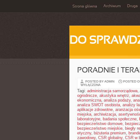
Archiwum
Druga
Strona główna
DO SPRAWD
PORADNIE I TERA
POSTED BY ADMIN
POSTED ON
WYŁĄCZONA
Tagi:
administracja samorządowa
,
ogrodnicze
,
akustyka wnętrz
,
akwa
ekonomiczna
,
analiza podaży
,
ana
analiza SWOT osobista
,
analizy l
aplikacje zdrowotne
,
aranżacja ośw
miejska
,
archiwizacja
,
asertywnoś
laboratoryjne
,
badania społeczne
,
bezpieczeństwo domowe
,
bezpiec
bezpieczeństwo miejskie
,
biegły r
etyczny
,
biżuteria premium
,
brandi
zawodowy
,
CSR globalny
,
CSR w b