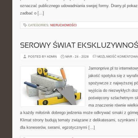
oznaczać publicznego udowadniania swojej formy. Drarry.pl pokaz
zadbać o […]
CATEGORIES:
NIERUCHOMOŚCI
SEROWY ŚWIAT EKSKLUZYWNOŚ
POSTED BY ADMIN
MAR - 24 - 2026
MOŻLIWOŚĆ KOMENTOWA
Jamonprive.pl to internetow
jakość spotyka się z wyraf
spożywcze z najwyższej pół
wyjścia do niezwykłych do
poświęcony szlachetnym sk
ma znaczenie równie wielki
a każdy miłośnik dobrego jedzenia może odkrywać smaki z górnej 
Klimat strony budują tematy związane z delikatesami, szynkami 
dla koneserów, serami, egzotycznymi […]