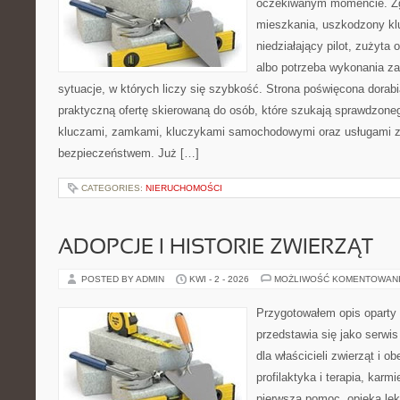
oczekiwanym momencie. Zg
mieszkania, uszkodzony k
niedziałający pilot, zużyt
albo potrzeba wykonania z
sytuacje, w których liczy się szybkość. Strona poświęcona dorabi
praktyczną ofertę skierowaną do osób, które szukają sprawdzone
kluczami, zamkami, kluczykami samochodowymi oraz usługami 
bezpieczeństwem. Już […]
CATEGORIES:
NIERUCHOMOŚCI
ADOPCJE I HISTORIE ZWIERZĄT
POSTED BY ADMIN
KWI - 2 - 2026
MOŻLIWOŚĆ KOMENTOWAN
Przygotowałem opis oparty 
przedstawia się jako serwis
dla właścicieli zwierząt i o
profilaktyka i terapia, karm
pierwsza pomoc, opieka lek