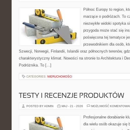
Północ Europy to region, kt
marzące o podróżach. To c
niezwykłe widoki spotyka si
przygoda może stać się insp
poświęcona tej tematyce j
przewodnikiem dla osób, któ
Szwecji, Norwegii, Finlandii, Islandii oraz północnych terenów, gd
charakterystyczny klimat. Nowości na stronie to Architektura i D
Podróżnika. To […]
CATEGORIES:
NIERUCHOMOŚCI
TESTY I RECENZJE PRODUKTÓW
POSTED BY ADMIN
MAJ - 21 - 2026
MOŻLIWOŚĆ KOMENTOWA
Profesjonalne dorabianie kl
dla wielu osób okazuje się 