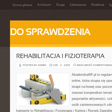
Archiwum
Druga
Galatasaray
Redakcja
Strona główna
Sp
DO SPRAWDZENIA
REHABILITACJA I FIZJOTERAPIA
POSTED BY ADMIN
CZE - 2 - 2026
MOŻLIWOŚĆ KOMENTOWAN
AkademikaWF.pl to regular
online, która skupia się spo
terapii ruchowej oraz posze
stanowi kompendium tematy
pasjonatów aktywności, sz
osób zainteresowanych zdr
kategorie to Rehabilitacja i Fizjoterapia i Kariera i Rozwój Zawod