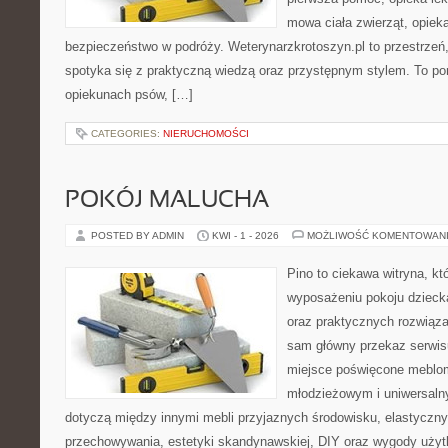
mowa ciała zwierząt, opiek
bezpieczeństwo w podróży. Weterynarzkrotoszyn.pl to przestrzeń,
spotyka się z praktyczną wiedzą oraz przystępnym stylem. To por
opiekunach psów, […]
CATEGORIES:
NIERUCHOMOŚCI
POKÓJ MALUCHA
POSTED BY ADMIN
KWI - 1 - 2026
MOŻLIWOŚĆ KOMENTOWAN
Pino to ciekawa witryna, kt
wyposażeniu pokoju dziecka
oraz praktycznych rozwiąz
sam główny przekaz serwisu
miejsce poświęcone meblo
młodzieżowym i uniwersaln
dotyczą między innymi mebli przyjaznych środowisku, elastycz
przechowywania, estetyki skandynawskiej, DIY oraz wygody użyt