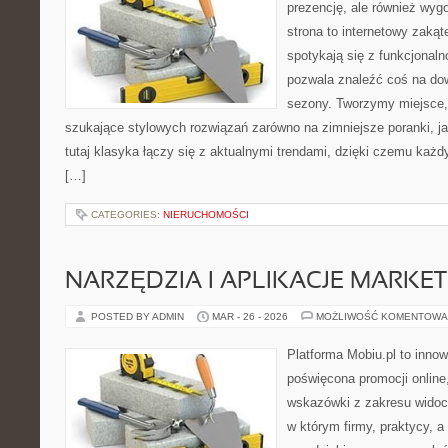
prezencję, ale również wyg
strona to internetowy zakąt
spotykają się z funkcjonaln
pozwala znaleźć coś na dow
sezony. Tworzymy miejsce, 
szukające stylowych rozwiązań zarówno na zimniejsze poranki, jak
tutaj klasyka łączy się z aktualnymi trendami, dzięki czemu każd
[…]
CATEGORIES:
NIERUCHOMOŚCI
NARZĘDZIA I APLIKACJE MARKE
POSTED BY ADMIN
MAR - 26 - 2026
MOŻLIWOŚĆ KOMENTOWA
Platforma Mobiu.pl to innow
poświęcona promocji online
wskazówki z zakresu widocz
w którym firmy, praktycy, a