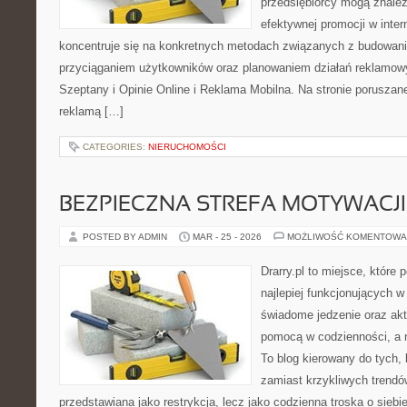
przedsiębiorcy mogą znale
efektywnej promocji w inter
koncentruje się na konkretnych metodach związanych z budowan
przyciąganiem użytkowników oraz planowaniem działań reklamow
Szeptany i Opinie Online i Reklama Mobilna. Na stronie porusza
reklamą […]
CATEGORIES:
NIERUCHOMOŚCI
BEZPIECZNA STREFA MOTYWACJI
POSTED BY ADMIN
MAR - 25 - 2026
MOŻLIWOŚĆ KOMENTOWA
Drarry.pl to miejsce, które
najlepiej funkcjonujących w
świadome jedzenie oraz ak
pomocą w codzienności, a
To blog kierowany do tych,
zamiast krzykliwych trendów.
przedstawiana jako restrykcja, lecz jako codzienna troska o siebi