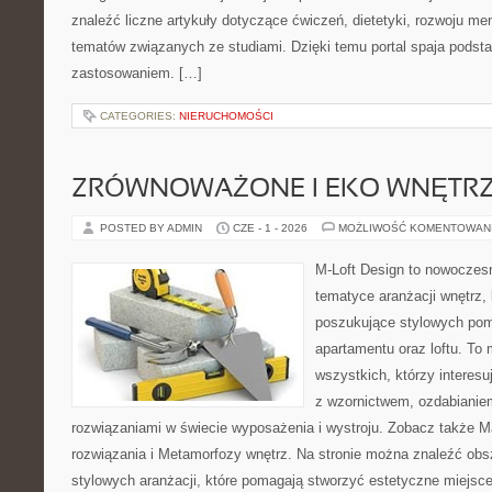
znaleźć liczne artykuły dotyczące ćwiczeń, dietetyki, rozwoju ment
tematów związanych ze studiami. Dzięki temu portal spaja pods
zastosowaniem. […]
CATEGORIES:
NIERUCHOMOŚCI
ZRÓWNOWAŻONE I EKO WNĘTR
POSTED BY ADMIN
CZE - 1 - 2026
MOŻLIWOŚĆ KOMENTOWAN
M-Loft Design to nowoczes
tematyce aranżacji wnętrz, 
poszukujące stylowych pom
apartamentu oraz loftu. To 
wszystkich, którzy interes
z wzornictwem, ozdabianie
rozwiązaniami w świecie wyposażenia i wystroju. Zobacz także Ma
rozwiązania i Metamorfozy wnętrz. Na stronie można znaleźć obs
stylowych aranżacji, które pomagają stworzyć estetyczne miejsce