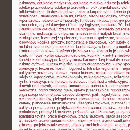
kulturowa
,
edukacja medyczna
,
edukacja miejska
,
edukacja rolni
edukacja zawodowa
,
edukacja zdrowotna
,
elektromobilność
,
elek
folklorystyczne
,
festiwale ludowe
,
finanse korporacyjne
,
finanse p
działalności
,
finansowanie nauki
,
fintech
,
folklor regionalny
,
fotogr
reportażowa
,
fotowoltaika materiały
,
fundusze inkubacyjne
,
gospod
komunalna
,
gry edukacyjne offline
,
gry logiczne
,
hardware PC
,
he
infrastruktura cyfrowa
,
infrastruktura drogowa
,
inkubatory przedsię
startupów
,
instalacje artystyczne
,
inwestowanie małych kwot
,
inw
ekologiczne
,
inwestycje społeczne
,
kampanie społeczne
,
kancela
know-how
,
kodeks etyczny
,
kompetencje zawodowe
,
komputery 
mobilne
,
komunikacja społeczna
,
komunikacja w firmie
,
komunika
konferencje naukowe
,
konferencje zdrowotne
,
konstrukcje budowl
konto firmowe
,
konto oszczędnościowe
,
kopiarki
,
kredyt inwestyc
kredyty konsumpcyjne
,
kredyty mieszkaniowe
,
kryptowaluty inwe
kultura cyfrowa
,
kultura miejska
,
kultura organizacyjna
,
kursy spec
operacyjny
,
leczenie
,
liceum
,
logopedia
,
lotniska regionalne
,
maga
polityczny
,
materiały biurowe
,
meble biurowe
,
meble ogrodowe
,
me
miejskie ogrodnictwo
,
mikroekonomia
,
mikroelektronika
,
mikrofin
rynku inwestycji
,
monitorowanie zdrowia
,
multimedia edukacyjne
,
danych osobowych
,
ochrona konsumenta
,
ochrona konsumentów
medyczna
,
ogród zimowy
,
oleje
,
opieka przedszkolna
,
oprogramow
organizacja dokumentów
,
ozdoby domowe
,
parki logistyczne
,
pas
pielęgnacja włosów
,
pielęgniarstwo
,
piwowarstwo domowe
,
planow
kariery
,
planowanie urbanistyczne
,
plastyka użytkowa
,
płatności 
polityka przestrzenna
,
polityka społeczna
,
pomoc prawna
,
poradni
podatkowe
,
portrety biznesowe
,
pośrednictwo biznesowe
,
pożycz
administracyjna
,
praca hybrydowa
,
praca naukowa
,
praca zespoło
biznesowe
,
prawo konsumenckie
,
prawo lokalne
,
prawo spadkowe
zdrowia
,
projektowanie wnętrz
,
projekty architektoniczne wnętrz
,
p
projekty krajobrazowe
,
projekty społeczne
,
projekty społeczne mie