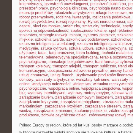
kosmetyczny
,
przestrzeń coworkingowa
,
przestrzeń publiczna
,
pr
przestrzeń pracy
,
psychologia kliniczna
,
psychologia nastolatków
recenzje produktów
,
rękodzieło artystyczne
,
relacje biznesowe
,
re
roboty przemysłowe
,
rodzinne inwestycje
,
rozliczenia podatkowe
,
rozwój przywództwa
,
rozwój regionalny
,
Rynek nieruchomości
,
sal
capital
,
sieci neuronowe
,
smart city
,
smart city technologie
,
spedy
społeczna odpowiedzialność
,
społeczności lokalne
,
spot reklamo
stolarstwo
,
strategie rozwoju miasta
,
systemy płatnicze
,
szkoleni
miękkie
,
szkolenia twarde
,
szkolnictwo podstawowe
,
szkolnictwo
sztuczna inteligencja w edukacji
,
sztuczna inteligencja w kulturze
medycynie
,
sztuka cyfrowa
,
sztuka ludowa
,
sztuka tradycyjna
,
sz
użytkowa
,
taras
,
targi branżowe
,
team building
,
techniki malarskie
telemedycyna
,
telemedycyna specjalistyczna
,
terapia poznawcza
psychologiczne
,
transakcje bezgotówkowe
,
transformacja cyfrowa
transport kolejowy
,
transport miejski
,
transport publiczny
,
trend e
komunikacyjne
,
ubezpieczenia zdrowotne prywatne
,
umowy handl
usługi chmurowe
,
usługi fintech
,
użytkowanie produktów finansow
domowy
,
warsztaty artystyczne
,
warsztaty kulinarne
,
warsztaty m
online
,
windykacja należności
,
winiarstwo
,
wirtualna rzeczywistoś
psychologiczne
,
współpraca online
,
współpraca zespołowa
,
wspom
biur
,
wystawy interaktywne
,
wystawy motoryzacyjne
,
zabawa w d
zarządzanie biurem
,
zarządzanie domowym budżetem
,
zarządzan
zarządzanie kryzysem
,
zarządzanie majątkiem
,
zarządzanie mak
marketingiem
,
zarządzanie ryzykiem
,
zarządzanie stresem
,
zarzą
wiedzą
,
zarządzanie zmianami
,
zaufanie publiczne
,
zdalne zarzą
produktowe
,
zdrowie psychiczne dzieci
,
zrównoważony rozwój mi
Północ Europy to region, które od lat kusi osoby marzące o podr
w którym niezwykłe widoki spotyka się z lokalną kulturą, a każd