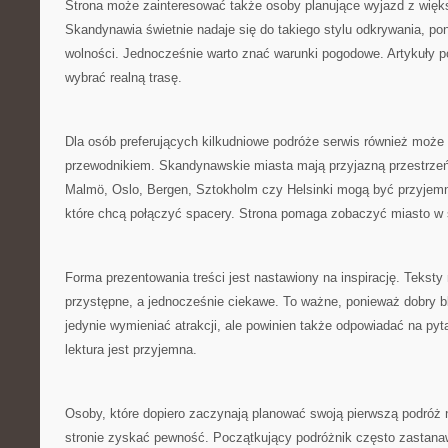
Strona może zainteresować także osoby planujące wyjazd z więk
Skandynawia świetnie nadaje się do takiego stylu odkrywania, po
wolności. Jednocześnie warto znać warunki pogodowe. Artykuły 
wybrać realną trasę.
Dla osób preferujących kilkudniowe podróże serwis również mo
przewodnikiem. Skandynawskie miasta mają przyjazną przestrzeń
Malmö, Oslo, Bergen, Sztokholm czy Helsinki mogą być przyjemn
które chcą połączyć spacery. Strona pomaga zobaczyć miasto w
Forma prezentowania treści jest nastawiony na inspirację. Tekst
przystępne, a jednocześnie ciekawe. To ważne, ponieważ dobry bl
jedynie wymieniać atrakcji, ale powinien także odpowiadać na pyt
lektura jest przyjemna.
Osoby, które dopiero zaczynają planować swoją pierwszą podróż 
stronie zyskać pewność. Początkujący podróżnik często zastanaw