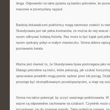
droga. Odpowiedzi na takie pytania są bardzo potrzebne, bo pozw
marzenie w przemyślany wyjazd.
Bardziej doświadczeni podróżnicy mogą natomiast znaleźć tu nie
Skandynawia jest tak pełna kontrastów, że można do niej wracać 
razem odkrywać kolejną historię. Raz może to być kajak pod pó
razem spokojny pobyt w małym miasteczku. Strona dobrze wpisuj
poznawania świata.
Ważne jest również to, że Skandynawia bywa postrzegana jako re
Dlatego potrzebne są treści, które pokazują, jak szukać korzyst
opracowane poradniki mogą pomóc wybrać prom lub pociąg. Dzięk
przestaje być skomplikowanym przedsięwzięciem, a staje się os
Strona ma także potencjał, by uczyć uważnego podróżowania. W
ważne są odpowiednie zachowanie na szlakach. Czytelnik może do
przygotować się do zmiennej pogody. Takie podejście sprawia, że