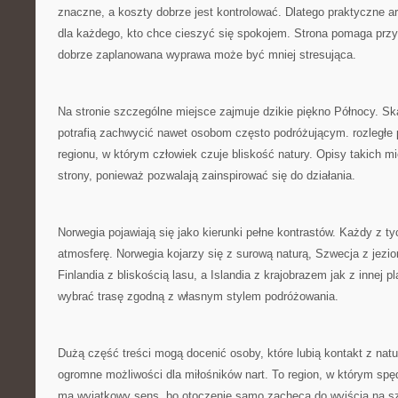
znaczne, a koszty dobrze jest kontrolować. Dlatego praktyczne a
dla każdego, kto chce cieszyć się spokojem. Strona pomaga przy
dobrze zaplanowana wyprawa może być mniej stresująca.
Na stronie szczególne miejsce zajmuje dzikie piękno Północy. Ska
potrafią zachwycić nawet osobom często podróżującym. rozległe
regionu, w którym człowiek czuje bliskość natury. Opisy takich mi
strony, ponieważ pozwalają zainspirować się do działania.
Norwegia pojawiają się jako kierunki pełne kontrastów. Każdy z t
atmosferę. Norwegia kojarzy się z surową naturą, Szwecja z jezio
Finlandia z bliskością lasu, a Islandia z krajobrazem jak z innej p
wybrać trasę zgodną z własnym stylem podróżowania.
Dużą część treści mogą docenić osoby, które lubią kontakt z nat
ogromne możliwości dla miłośników nart. To region, w którym sp
ma wyjątkowy sens, bo otoczenie samo zachęca do wyjścia na szl