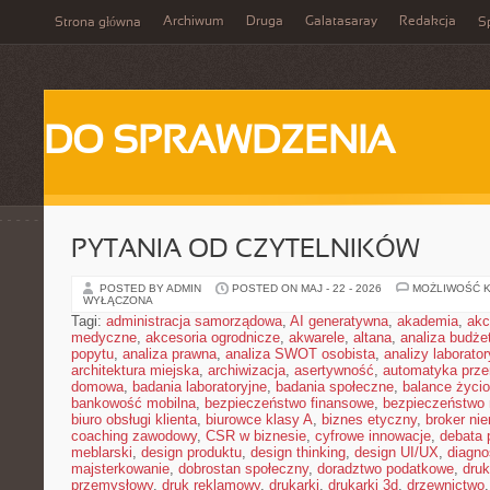
Archiwum
Druga
Galatasaray
Redakcja
Strona główna
Sp
DO SPRAWDZENIA
PYTANIA OD CZYTELNIKÓW
POSTED BY ADMIN
POSTED ON MAJ - 22 - 2026
MOŻLIWOŚĆ 
WYŁĄCZONA
Tagi:
administracja samorządowa
,
AI generatywna
,
akademia
,
akc
medyczne
,
akcesoria ogrodnicze
,
akwarele
,
altana
,
analiza budże
popytu
,
analiza prawna
,
analiza SWOT osobista
,
analizy laborator
architektura miejska
,
archiwizacja
,
asertywność
,
automatyka prz
domowa
,
badania laboratoryjne
,
badania społeczne
,
balance życi
bankowość mobilna
,
bezpieczeństwo finansowe
,
bezpieczeństwo 
biuro obsługi klienta
,
biurowce klasy A
,
biznes etyczny
,
broker ni
coaching zawodowy
,
CSR w biznesie
,
cyfrowe innowacje
,
debata 
meblarski
,
design produktu
,
design thinking
,
design UI/UX
,
diagno
majsterkowanie
,
dobrostan społeczny
,
doradztwo podatkowe
,
dru
przemysłowy
,
druk reklamowy
,
drukarki
,
drukarki 3d
,
drzewnictwo