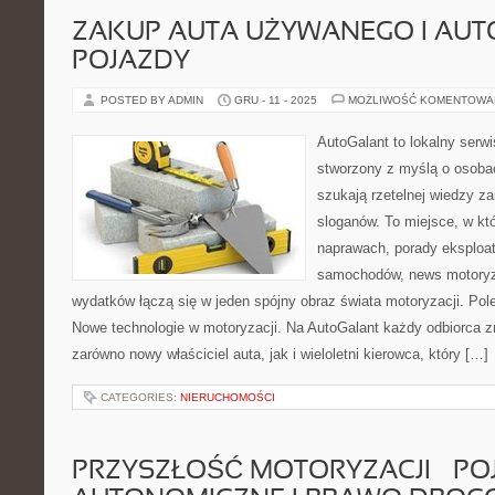
ZAKUP AUTA UŻYWANEGO I AU
POJAZDY
POSTED BY ADMIN
GRU - 11 - 2025
MOŻLIWOŚĆ KOMENTOWA
AutoGalant to lokalny serw
stworzony z myślą o osoba
szukają rzetelnej wiedzy z
sloganów. To miejsce, w któ
naprawach, porady eksploat
samochodów, news motoryza
wydatków łączą się w jeden spójny obraz świata motoryzacji. P
Nowe technologie w motoryzacji. Na AutoGalant każdy odbiorca zn
zarówno nowy właściciel auta, jak i wieloletni kierowca, który […]
CATEGORIES:
NIERUCHOMOŚCI
PRZYSZŁOŚĆ MOTORYZACJI – PO