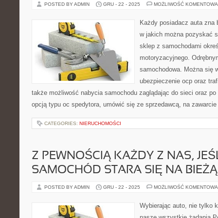
POSTED BY ADMIN
GRU - 22 - 2025
MOŻLIWOŚĆ KOMENTOWA
Każdy posiadacz auta zna 
w jakich można pozyskać s
sklep z samochodami określ
motoryzacyjnego. Odrębnym
samochodowa. Można się w
ubezpieczenie ocp oraz trafi
także możliwość nabycia samochodu zaglądając do sieci oraz po 
opcją typu oc spedytora, umówić się ze sprzedawcą, na zawarcie 
CATEGORIES:
NIERUCHOMOŚCI
Z PEWNOŚCIĄ KAŻDY Z NAS, JEŚ
SAMOCHÓD STARA SIĘ NA BIE
POSTED BY ADMIN
GRU - 22 - 2025
MOŻLIWOŚĆ KOMENTOWA
Wybierając auto, nie tylko 
nasze wszystkie żądania Po