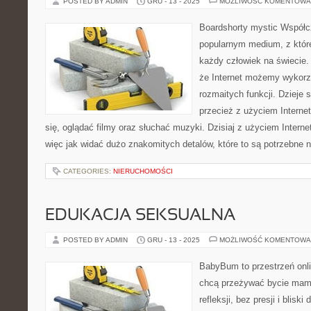
POSTED BY ADMIN
GRU - 13 - 2025
MOŻLIWOŚĆ KOMENTOWA
Boardshorty mystic Współcz
popularnym medium, z któr
każdy człowiek na świecie. 
że Internet możemy wykorzy
rozmaitych funkcji. Dzieje 
przecież z użyciem Intern
się, oglądać filmy oraz słuchać muzyki. Dzisiaj z użyciem Inte
więc jak widać dużo znakomitych detalów, które to są potrzebne
CATEGORIES:
NIERUCHOMOŚCI
EDUKACJA SEKSUALNA
POSTED BY ADMIN
GRU - 13 - 2025
MOŻLIWOŚĆ KOMENTOWA
BabyBum to przestrzeń onli
chcą przeżywać bycie mamą
refleksji, bez presji i blisk