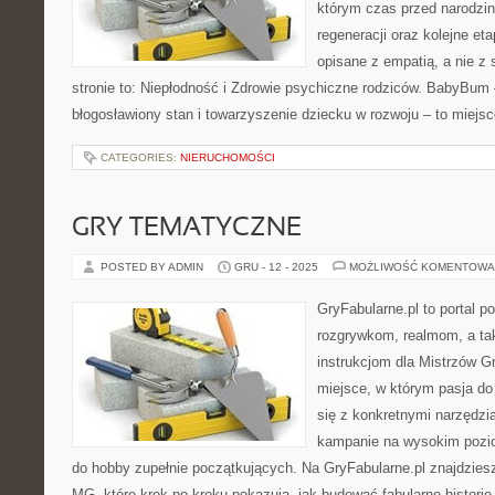
którym czas przed narodzin
regeneracji oraz kolejne et
opisane z empatią, a nie z
stronie to: Niepłodność i Zdrowie psychiczne rodziców. BabyBum
błogosławiony stan i towarzyszenie dziecku w rozwoju – to miejs
CATEGORIES:
NIERUCHOMOŚCI
GRY TEMATYCZNE
POSTED BY ADMIN
GRU - 12 - 2025
MOŻLIWOŚĆ KOMENTOWA
GryFabularne.pl to portal 
rozgrywkom, realmom, a t
instrukcjom dla Mistrzów G
miejsce, w którym pasja do 
się z konkretnymi narzędz
kampanie na wysokim pozi
do hobby zupełnie początkujących. Na GryFabularne.pl znajdzies
MG, które krok po kroku pokazują, jak budować fabularne historie,