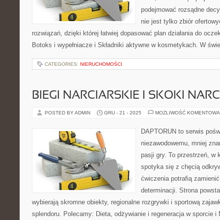
podejmować rozsądne decyz
nie jest tylko zbiór ofertow
rozwiązań, dzięki której łatwiej dopasować plan działania do ocze
Botoks i wypełniacze i Składniki aktywne w kosmetykach. W świe
CATEGORIES:
NIERUCHOMOŚCI
BIEGI NARCIARSKIE I SKOKI NAR
POSTED BY ADMIN
GRU - 21 - 2025
MOŻLIWOŚĆ KOMENTOWA
DAPTORUN to serwis poświ
niezawodowemu, mniej zna
pasji gry. To przestrzeń, w
spotyka się z chęcią odkryw
ćwiczenia potrafią zamieni
determinacji. Strona powsta
wybierają skromne obiekty, regionalne rozgrywki i sportową zajaw
splendoru. Polecamy: Dieta, odżywianie i regeneracja w sporcie i