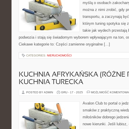
myślą o osobach zakochany
można z nimi zrobić, gdy p
transportu, a zaczynają być
którym tuning spotyka się 
takie jak wydech przestaj
podwozia i stają się świadomym wyborem wpływającym na ton, os
Ciekawe kategorie to: Części zamienne oryginalne […]
CATEGORIES:
NIERUCHOMOŚCI
KUCHNIA AFRYKAŃSKA (RÓŻNE R
KUCHNIA TURECKA
POSTED BY ADMIN
GRU - 17 - 2025
MOŻLIWOŚĆ KOMENTOWA
Avalon Club to portal o jedz
smaków z praktyczną wiedz
miłośników dobrego jedzeni
nowe kierunki. Jeśli lubisz