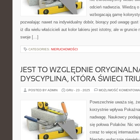
odcień nadwozia. Wiedzą o 
wzbogacają gamę kolorysty
pozwalając nawet na indywidualny dobór, biorący pod uwagę gust k
iż dla wielu właścicieli aut kolor lakieru jest istotny, ale w grunci
swoje […]
CATEGORIES:
NIERUCHOMOŚCI
JEST TO WZGLĘDNIE ORYGINALN
DYSCYPLINA, KTÓRA ŚWIECI TRI
POSTED BY ADMIN
GRU - 23 - 2025
MOŻLIWOŚĆ KOMENTOWA
Powszechnie uważa się, że 
korzystnie wpływa Pokaźn
nadwagę. Naukowcy podają,
się połowa Polaków. Nic wo
coraz to więcej internautów
Niestety wyłącznie niewielu