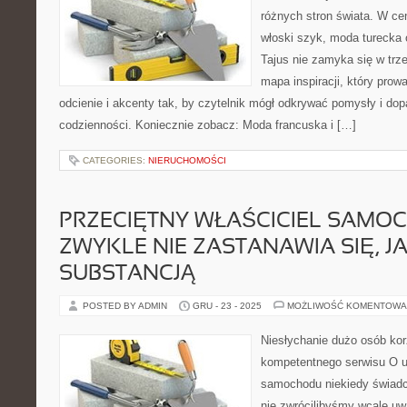
różnych stron świata. W cen
włoski szyk, moda turecka 
Tajus nie zamyka się w trze
mapa inspiracji, który prowa
odcienie i akcenty tak, by czytelnik mógł odkrywać pomysły i do
codzienności. Koniecznie zobacz: Moda francuska i […]
CATEGORIES:
NIERUCHOMOŚCI
PRZECIĘTNY WŁAŚCICIEL SAMO
ZWYKLE NIE ZASTANAWIA SIĘ, J
SUBSTANCJĄ
POSTED BY ADMIN
GRU - 23 - 2025
MOŻLIWOŚĆ KOMENTOWA
Niesłychanie dużo osób kor
kompetentnego serwisu O u
samochodu niekiedy świadcz
nie zwrócilibyśmy wcale uw