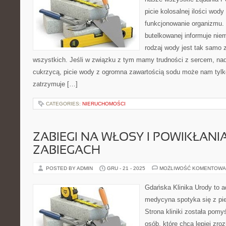
picie kolosalnej ilości wod
funkcjonowanie organizmu.
butelkowanej informuje niem
rodzaj wody jest tak samo 
wszystkich. Jeśli w związku z tym mamy trudności z sercem, na
cukrzycą, picie wody z ogromna zawartością sodu może nam tyl
zatrzymuje […]
CATEGORIES:
NIERUCHOMOŚCI
ZABIEGI NA WŁOSY I POWIKŁANI
ZABIEGACH
POSTED BY ADMIN
GRU - 21 - 2025
MOŻLIWOŚĆ KOMENTOWA
Gdańska Klinika Urody to a
medycyna spotyka się z pie
Strona kliniki została pomy
osób, które chcą lepiej zro