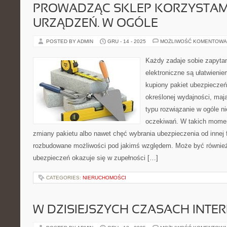
PROWADZĄC SKLEP KORZYSTAM
URZĄDZEŃ. W OGÓLE
POSTED BY ADMIN
GRU - 14 - 2025
MOŻLIWOŚĆ KOMENTOWA
Każdy zadaje sobie zapytan
elektroniczne są ułatwienie
kupiony pakiet ubezpieczeń
określonej wydajności, mają
typu rozwiązanie w ogóle n
oczekiwań. W takich momen
zmiany pakietu albo nawet chęć wybrania ubezpieczenia od innej f
rozbudowane możliwości pod jakimś względem. Może być również 
ubezpieczeń okazuje się w zupełności […]
CATEGORIES:
NIERUCHOMOŚCI
W DZISIEJSZYCH CZASACH INTE