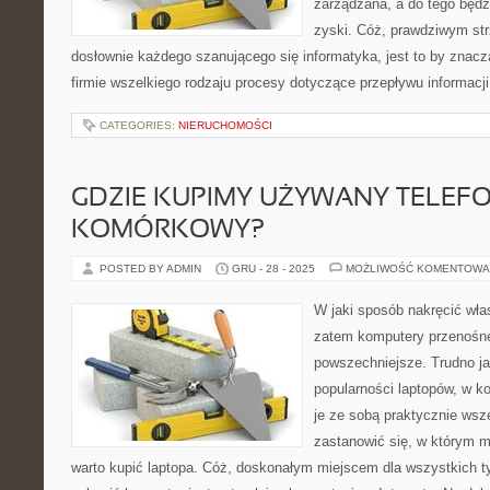
zarządzana, a do tego będz
zyski. Cóż, prawdziwym str
dosłownie każdego szanującego się informatyka, jest to by znac
firmie wszelkiego rodzaju procesy dotyczące przepływu informacji
CATEGORIES:
NIERUCHOMOŚCI
GDZIE KUPIMY UŻYWANY TELEF
KOMÓRKOWY?
POSTED BY ADMIN
GRU - 28 - 2025
MOŻLIWOŚĆ KOMENTOWA
W jaki sposób nakręcić wła
zatem komputery przenośne
powszechniejsze. Trudno ja
popularności laptopów, w 
je ze sobą praktycznie wsz
zastanowić się, w którym 
warto kupić laptopa. Cóż, doskonałym miejscem dla wszystkich ty