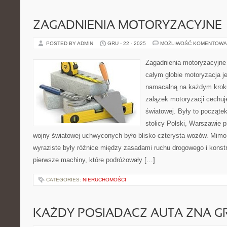
ZAGADNIENIA MOTORYZACYJNE
POSTED BY ADMIN
GRU - 22 - 2025
MOŻLIWOŚĆ KOMENTOWA
Zagadnienia motoryzacyjne 
całym globie motoryzacja je
namacalną na każdym kroku
zalążek motoryzacji cechuj
światowej. Były to począte
stolicy Polski, Warszawie 
wojny światowej uchwyconych było blisko czterysta wozów. Mimo
wyraziste były różnice między zasadami ruchu drogowego i konstr
pierwsze machiny, które podróżowały […]
CATEGORIES:
NIERUCHOMOŚCI
KAŻDY POSIADACZ AUTA ZNA 