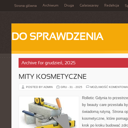
Archiwum
Druga
Galatasaray
Redakcja
Strona główna
Sp
DO SPRAWDZENIA
Archive for grudzień, 2025
MITY KOSMETYCZNE
POSTED BY ADMIN
GRU - 31 - 2025
MOŻLIWOŚĆ KOMENTOWA
Rolletic Gdynia to przestrz
by beauty care przestała by
świadomą rutyną. Strona op
kosmetyczne, które pomaga
krok po kroku budować zdr