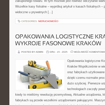
zakupionego towaru. W tym możliwe jest również odczytanie wart
Wszelkie kasy fiskalne – wypróbuj artykuł o kasach fiskalnych –
widoczne u prywatnych […]
CATEGORIES:
NIERUCHOMOŚCI
OPAKOWANIA LOGISTYCZNE KR
WYKROJE FASONOWE KRAKÓW
POSTED BY ADMIN
GRU - 15 - 2025
MOŻLIWOŚĆ KOMENTOWA
Opakowania logistyczne Kr
Kraków Współcześnie w wie
oraz fabrykach użytkowane
dzięki czemu rozmaite proc
dużo szybciej. Pierwsze u
technologiach zaczęły pow
kiedy to mieliśmy rewolucję przemysłową. Aktualne urządzenia, k
fabrykach są przede wszelkimi urządzeniami pakującymi. Maszyny