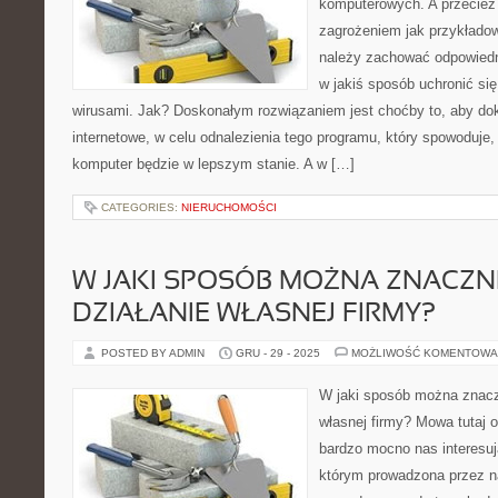
komputerowych. A przecież
zagrożeniem jak przykładow
należy zachować odpowiedn
w jakiś sposób uchronić si
wirusami. Jak? Doskonałym rozwiązaniem jest choćby to, aby dok
internetowe, w celu odnalezienia tego programu, który spowoduje
komputer będzie w lepszym stanie. A w […]
CATEGORIES:
NIERUCHOMOŚCI
W JAKI SPOSÓB MOŻNA ZNACZN
DZIAŁANIE WŁASNEJ FIRMY?
POSTED BY ADMIN
GRU - 29 - 2025
MOŻLIWOŚĆ KOMENTOWA
W jaki sposób można znacz
własnej firmy? Mowa tutaj o 
bardzo mocno nas interesują
którym prowadzona przez na