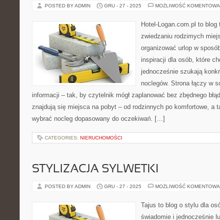
POSTED BY ADMIN
GRU - 27 - 2025
MOŻLIWOŚĆ KOMENTOWA
Hotel-Logan.com.pl to blog
zwiedzaniu rodzimych miej
organizować urlop w sposó
inspiracji dla osób, które c
jednocześnie szukają konk
noclegów. Strona łączy w s
informacji – tak, by czytelnik mógł zaplanować bez zbędnego błą
znajdują się miejsca na pobyt – od rodzinnych po komfortowe, a
wybrać nocleg dopasowany do oczekiwań. […]
CATEGORIES:
NIERUCHOMOŚCI
STYLIZACJA SYLWETKI
POSTED BY ADMIN
GRU - 27 - 2025
MOŻLIWOŚĆ KOMENTOWA
Tajus to blog o stylu dla os
świadomie i jednocześnie l