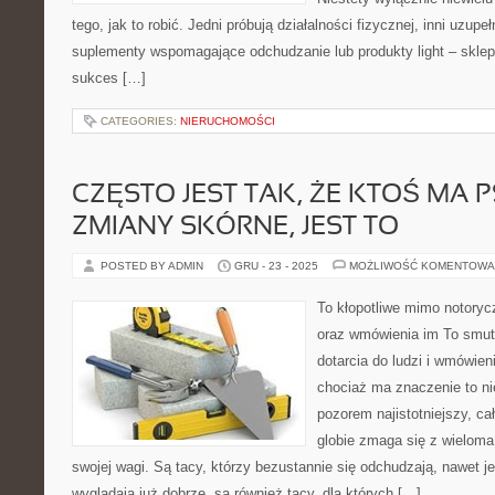
tego, jak to robić. Jedni próbują działalności fizycznej, inni uzup
suplementy wspomagające odchudzanie lub produkty light – skle
sukces […]
CATEGORIES:
NIERUCHOMOŚCI
CZĘSTO JEST TAK, ŻE KTOŚ MA 
ZMIANY SKÓRNE, JEST TO
POSTED BY ADMIN
GRU - 23 - 2025
MOŻLIWOŚĆ KOMENTOWA
To kłopotliwe mimo notorycz
oraz wmówienia im To smut
dotarcia do ludzi i wmówien
chociaż ma znaczenie to ni
pozorem najistotniejszy, c
globie zmaga się z wielom
swojej wagi. Są tacy, którzy bezustannie się odchudzają, nawet j
wyglądają już dobrze, są również tacy, dla których […]