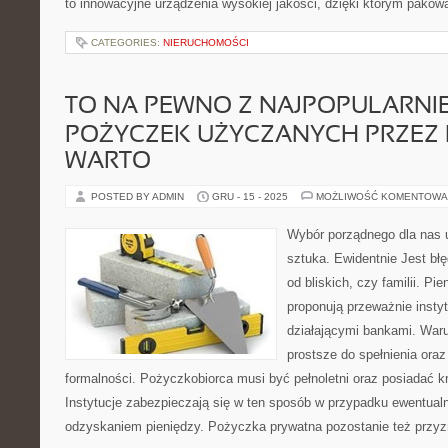
to innowacyjne urządzenia wysokiej jakości, dzięki którym pako
CATEGORIES:
NIERUCHOMOŚCI
TO NA PEWNO Z NAJPOPULARNI
POŻYCZEK UŻYCZANYCH PRZEZ I
WARTO
POSTED BY ADMIN
GRU - 15 - 2025
MOŻLIWOŚĆ KOMENTOWA
Wybór porządnego dla nas u
sztuka. Ewidentnie Jest bł
od bliskich, czy familii. Pi
proponują przeważnie instyt
działającymi bankami. War
prostsze do spełnienia or
formalności. Pożyczkobiorca musi być pełnoletni oraz posiadać k
Instytucje zabezpieczają się w ten sposób w przypadku ewentua
odzyskaniem pieniędzy. Pożyczka prywatna pozostanie też przyz