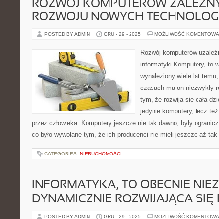
ROZWÓJ KOMPUTERÓW ZALEŻNY
ROZWOJU NOWYCH TECHNOLOGI
POSTED BY ADMIN
GRU - 29 - 2025
MOŻLIWOŚĆ KOMENTOWA
Rozwój komputerów uzależn
informatyki Komputery, to w
wynaleziony wiele lat temu,
czasach ma on niezwykły r
tym, że rozwija się cała dzi
jedynie komputery, lecz te
przez człowieka. Komputery jeszcze nie tak dawno, były ograni
co było wywołane tym, że ich producenci nie mieli jeszcze aż tak
CATEGORIES:
NIERUCHOMOŚCI
INFORMATYKA, TO OBECNIE NIE
DYNAMICZNIE ROZWIJAJĄCA SIĘ 
POSTED BY ADMIN
GRU - 29 - 2025
MOŻLIWOŚĆ KOMENTOWA