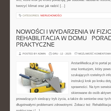
tworzyć klimat oraz jak radzić […]
CATEGORIES:
NIERUCHOMOŚCI
NOWOŚCI I WYDARZENIA W FIZJOT
REHABILITACJA W DOMU – PORA
PRAKTYCZNE
POSTED BY ADMIN
GRU - 12 - 2025
MOŻLIWOŚĆ KOMENTOWA
ArstanMedica.pl to portal p
oraz kontuzjom, który pows
szukających rzetelnych info
instrukcji krok po kroku do
sprawności. Na tym serwisi
skierowane do osób aktywny
prowadzących siedzący tryb życia, a także do seniorów oraz tych
długotrwałymi problemami zdrowotnymi. Zobacz też: Rehabilitacj
praktyczne i […]