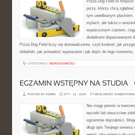
Pizza Dog Field to miejsce
pizzy, którzy chcą zgłębiać
tym uwielbianym plackiem. 
stylach, ale także o wrażen
wypieczonym ciastem, ciąg
dodatkami dopasowanymi do
Pizza Dog Field liczy się doświadczenie, czyli konkret: jak przyg
składniki, jak prowadzić wyprażanie i jak dojść do tego momentu,
CATEGORIES:
NIERUCHOMOŚCI
EGZAMIN WSTĘPNY NA STUDIA –
POSTED BY ADMIN
STY - 12 - 2026
MOŻLIWOŚĆ KOMENTOWA
Nie mogę pomóc w tworzeniu
wycieki lub nieuczciwe zdo
egzaminie dojrzałości. Mog
długi opis Twojego serwisu 
wersji: jako miejsca do ucz