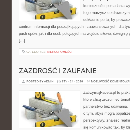
konieczności posiadania w
tego marzysz o zdrowszym c
dokładnie po to, by prowadz
centrum informacji dla początkujących i zaawansowanych, dla tyc
push-upów, jak i dla osób polujących na wejście siłowe, dźwignię
[…]
CATEGORIES:
NIERUCHOMOŚCI
ZAZDROŚĆ I ZAUFANIE
POSTED BY ADMIN
STY - 24 - 2026
MOŻLIWOŚĆ KOMENTOWA
ZatrzymajFaceta.pl to prakt
które chcą zrozumieć temat
partnerstwo bez udawania. 
o tym, abyś mogła popatrze
perspektywy, znaleźć real
się komunikować tak, by bl