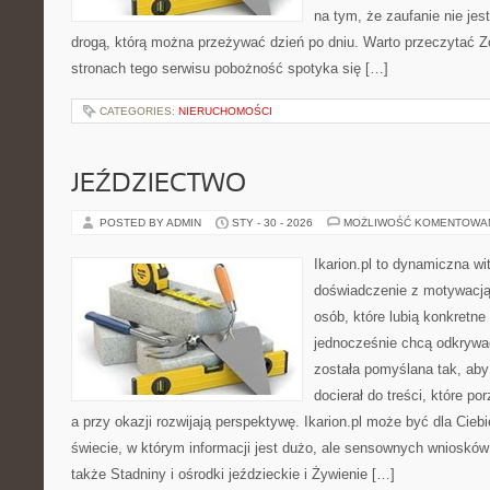
na tym, że zaufanie nie jes
drogą, którą można przeżywać dzień po dniu. Warto przeczytać Z
stronach tego serwisu pobożność spotyka się […]
CATEGORIES:
NIERUCHOMOŚCI
JEŹDZIECTWO
POSTED BY ADMIN
STY - 30 - 2026
MOŻLIWOŚĆ KOMENTOWA
Ikarion.pl to dynamiczna wi
doświadczenie z motywacją
osób, które lubią konkretne
jednocześnie chcą odkrywa
została pomyślana tak, ab
docierał do treści, które p
a przy okazji rozwijają perspektywę. Ikarion.pl może być dla Cieb
świecie, w którym informacji jest dużo, ale sensownych wniosków
także Stadniny i ośrodki jeździeckie i Żywienie […]