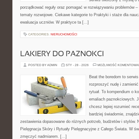
porządkować reguły oraz pomagać w rozwiązywaniu problemów –
tematy rozwojowe. Ciekawe kategorie to Praktyki i staże dla naucz
ewaluacja uczniów. W praktyce ta […]
CATEGORIES:
NIERUCHOMOŚCI
LAKIERY DO PAZNOKCI
POSTED BY ADMIN
STY - 28 - 2026
MOŻLIWOŚĆ KOMENTOWA
Beat the boredom to serwis
rozproszyć nudę i zamienić
rytuał. To kompendium o k
emaliach paznokciowych. Jeś
chcesz lepiej rozumieć rece
bardziej świadomie, znajdzie
zestawienia dopasowane do różnych potrzeb, budżetów i stylów. 
Pielęgnacja Skóry i Rytuały Pielęgnacyjne z Całego Świata. W świ
zmęczyć nadmiarem. […]