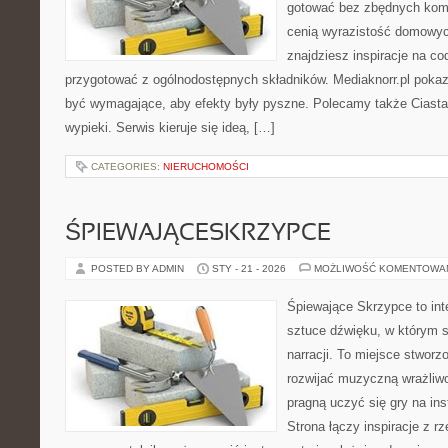
gotować bez zbędnych kompl
cenią wyrazistość domowych
znajdziesz inspiracje na c
przygotować z ogólnodostępnych składników. Mediaknorr.pl pokaz
być wymagające, aby efekty były pyszne. Polecamy także Ciasta 
wypieki. Serwis kieruje się ideą, […]
CATEGORIES:
NIERUCHOMOŚCI
ŚPIEWAJĄCESKRZYPCE
POSTED BY ADMIN
STY - 21 - 2026
MOŻLIWOŚĆ KOMENTOWA
Śpiewające Skrzypce to int
sztuce dźwięku, w którym s
narracji. To miejsce stworz
rozwijać muzyczną wrażliwo
pragną uczyć się gry na i
Strona łączy inspiracje z rz