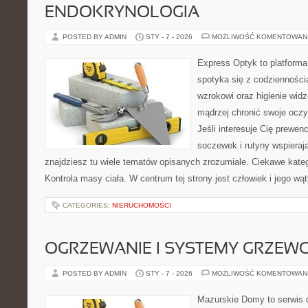
ENDOKRYNOLOGIA
POSTED BY ADMIN
STY - 7 - 2026
MOŻLIWOŚĆ KOMENTOWAN
Express Optyk to platforma
spotyka się z codzienności
wzrokowi oraz higienie widz
mądrzej chronić swoje oczy,
Jeśli interesuje Cię prewenc
soczewek i rutyny wspieraj
znajdziesz tu wiele tematów opisanych zrozumiale. Ciekawe katego
Kontrola masy ciała. W centrum tej strony jest człowiek i jego wą
CATEGORIES:
NIERUCHOMOŚCI
OGRZEWANIE I SYSTEMY GRZEW
POSTED BY ADMIN
STY - 7 - 2026
MOŻLIWOŚĆ KOMENTOWAN
Mazurskie Domy to serwis d