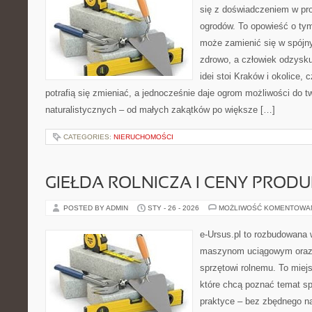
się z doświadczeniem w proj
ogrodów. To opowieść o ty
może zamienić się w spójny
zdrowo, a człowiek odzysku
idei stoi Kraków i okolice, 
potrafią się zmieniać, a jednocześnie daje ogrom możliwości do 
naturalistycznych – od małych zakątków po większe […]
CATEGORIES:
NIERUCHOMOŚCI
GIEŁDA ROLNICZA I CENY PROD
POSTED BY ADMIN
STY - 26 - 2026
MOŻLIWOŚĆ KOMENTOWA
e-Ursus.pl to rozbudowana 
maszynom uciągowym oraz 
sprzętowi rolnemu. To miej
które chcą poznać temat s
praktyce – bez zbędnego na