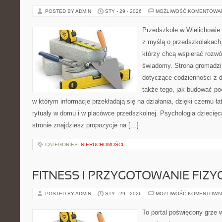
POSTED BY ADMIN
STY - 29 - 2026
MOŻLIWOŚĆ KOMENTOWA
Przedszkole w Wielichowie t
z myślą o przedszkolakach,
którzy chcą wspierać rozwó
świadomy. Strona gromadzi
dotyczące codzienności z d
także tego, jak budować poc
w którym informacje przekładają się na działania, dzięki czemu ł
rytuały w domu i w placówce przedszkolnej. Psychologia dziecięca
stronie znajdziesz propozycje na […]
CATEGORIES:
NIERUCHOMOŚCI
FITNESS I PRZYGOTOWANIE FIZY
POSTED BY ADMIN
STY - 29 - 2026
MOŻLIWOŚĆ KOMENTOWA
To portal poświęcony grze w