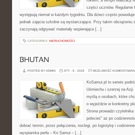
rokiem, a tempo realizacji
części uczniów. Regularne 
występują niemal w każdym tygodniu. Dla dzieci często powoduje
jednak zajęcia szkolne są wystarczające. Przy takim obciążeniu
zaczynają odgrywać materiały wspierające […]
CATEGORIES:
NIERUCHOMOŚCI
BHUTAN
POSTED BY ADMIN
STY - 8 - 2026
MOŻLIWOŚĆ KOMENTOWAN
KoSamui.pl to serwis podró
Uśmiechu i szerzej na Azji.
myślą o osobach, które ch
o wyjeździe w konkretny pl
Strona prowadzi czytelnika
polecieć” aż po codzienność
dobrać termin, przez połączenia, noclegi, po logistykę i codzienne
wyspiarska perła – Ko Samui – […]