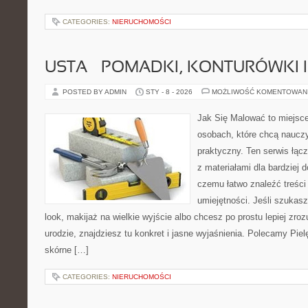
CATEGORIES:
NIERUCHOMOŚCI
USTA – POMADKI, KONTURÓWKI I
POSTED BY ADMIN
STY - 8 - 2026
MOŻLIWOŚĆ KOMENTOWAN
Jak Się Malować to miejsc
osobach, które chcą naucz
praktyczny. Ten serwis łąc
z materiałami dla bardziej 
czemu łatwo znaleźć treśc
umiejętności. Jeśli szuka
look, makijaż na wielkie wyjście albo chcesz po prostu lepiej zroz
urodzie, znajdziesz tu konkret i jasne wyjaśnienia. Polecamy Pie
skórne […]
CATEGORIES:
NIERUCHOMOŚCI