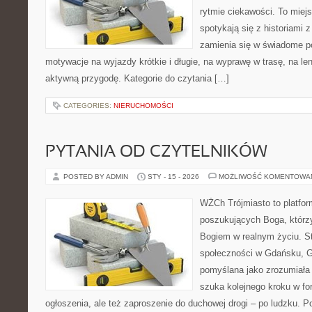
rytmie ciekawości. To miej
spotykają się z historiami z
zamienia się w świadome p
motywacje na wyjazdy krótkie i długie, na wyprawę w trasę, na l
aktywną przygodę. Kategorie do czytania […]
CATEGORIES:
NIERUCHOMOŚCI
PYTANIA OD CZYTELNIKÓW
POSTED BY ADMIN
STY - 15 - 2026
MOŻLIWOŚĆ KOMENTOWA
WŻCh Trójmiasto to platfor
poszukujących Boga, którzy
Bogiem w realnym życiu. St
społeczności w Gdańsku, Gd
pomyślana jako zrozumiała
szuka kolejnego kroku w for
ogłoszenia, ale też zaproszenie do duchowej drogi – po ludzku.