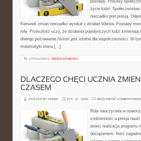
postawy. Procesy społeczn
życie ludzi. Społeczeństwo
nierzadko pod presją. Odpow
Kierunek zmian nierzadko wynikał z działań liderów. Postawy mo
rolę. Przeszłość uczy, że działania pojedynczych ludzi zmieniają
dlatego poznawanie historii jest istotne dla współczesności. W t
matematyki klasa […]
CATEGORIES:
NIERUCHOMOŚCI
DLACZEGO CHĘCI UCZNIA ZMIENI
CZASEM
POSTED BY ADMIN
STY - 9 - 2026
MOŻLIWOŚĆ KOMENTOWAN
Rola nauczyciela w nowocz
codzienność a presja nauki
dzieci realizacja programu
obciążeniem. Ilość zagadn