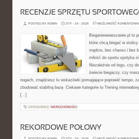
RECENZJE SPRZĘTU SPORTOWE
POSTED BY ADMIN
STY - 24 - 2026
MOŻLIWOŚĆ KOMENTOWA
Bieganiewwarszawie.pl to p
które chcą biegać w stolicy
mądrze, bez chaosu i bez ko
miłość do sportu spotyka si
Niezależnie od tego, czy d
świecie biegaczy, czy masz
nogach, znajdziesz tu wskazówki pomagające poprawić tempo, za
zbudować stabilną bazę. Ciekawe kategorie to Trening interwałowy
[…]
CATEGORIES:
NIERUCHOMOŚCI
REKORDOWE POŁOWY
POSTED BY ADMIN
STY - 24 - 2026
MOŻLIWOŚĆ KOMENTOWA