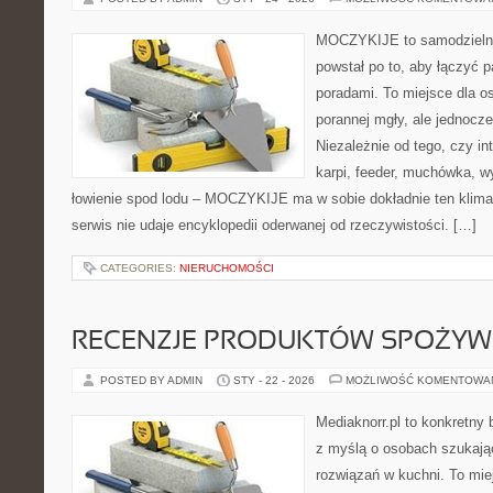
MOCZYKIJE to samodzielny p
powstał po to, aby łączyć 
poradami. To miejsce dla o
porannej mgły, ale jednocze
Niezależnie od tego, czy int
karpi, feeder, muchówka, 
łowienie spod lodu – MOCZYKIJE ma w sobie dokładnie ten klima
serwis nie udaje encyklopedii oderwanej od rzeczywistości. […]
CATEGORIES:
NIERUCHOMOŚCI
RECENZJE PRODUKTÓW SPOŻY
POSTED BY ADMIN
STY - 22 - 2026
MOŻLIWOŚĆ KOMENTOWA
Mediaknorr.pl to konkretny b
z myślą o osobach szukaj
rozwiązań w kuchni. To miej