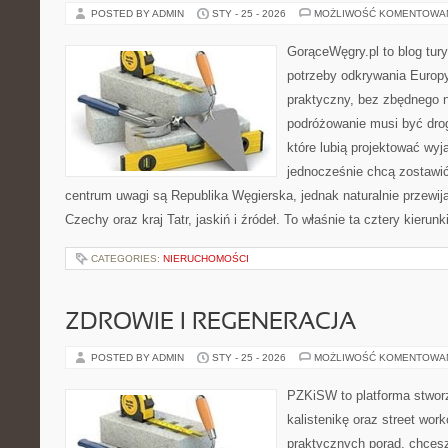
POSTED BY ADMIN
STY - 25 - 2026
MOŻLIWOŚĆ KOMENTOWA
GorąceWęgry.pl to blog tury
potrzeby odkrywania Europ
praktyczny, bez zbędnego n
podróżowanie musi być drog
które lubią projektować wyj
jednocześnie chcą zostawi
centrum uwagi są Republika Węgierska, jednak naturalnie przewijaj
Czechy oraz kraj Tatr, jaskiń i źródeł. To właśnie ta cztery kierun
CATEGORIES:
NIERUCHOMOŚCI
ZDROWIE I REGENERACJA
POSTED BY ADMIN
STY - 25 - 2026
MOŻLIWOŚĆ KOMENTOWA
PZKiSW to platforma stworz
kalistenikę oraz street wor
praktycznych porad, chces