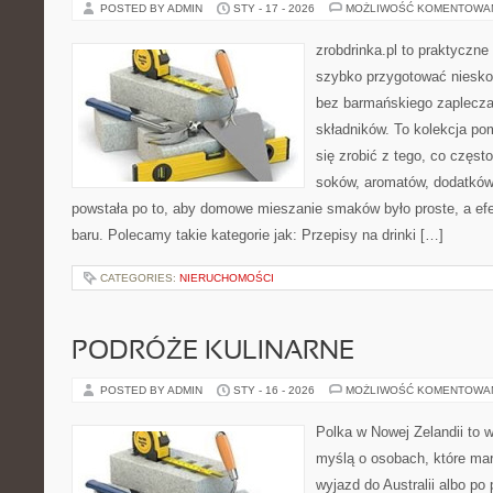
POSTED BY ADMIN
STY - 17 - 2026
MOŻLIWOŚĆ KOMENTOWA
zrobdrinka.pl to praktyczne
szybko przygotować niesko
bez barmańskiego zaplecza
składników. To kolekcja pom
się zrobić z tego, co częst
soków, aromatów, dodatków 
powstała po to, aby domowe mieszanie smaków było proste, a efe
baru. Polecamy takie kategorie jak: Przepisy na drinki […]
CATEGORIES:
NIERUCHOMOŚCI
PODRÓŻE KULINARNE
POSTED BY ADMIN
STY - 16 - 2026
MOŻLIWOŚĆ KOMENTOWA
Polka w Nowej Zelandii to 
myślą o osobach, które mar
wyjazd do Australii albo po