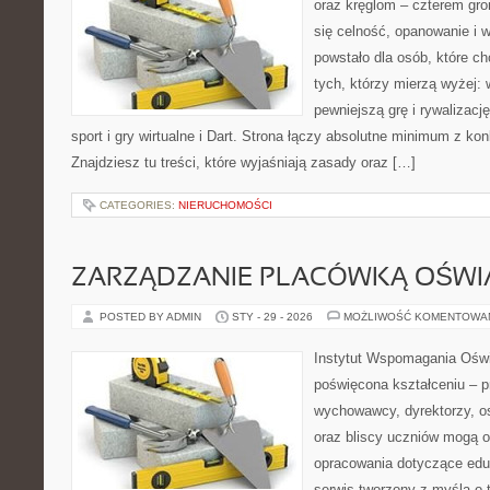
oraz kręglom – czterem grom
się celność, opanowanie i 
powstało dla osób, które chc
tych, którzy mierzą wyżej:
pewniejszą grę i rywalizac
sport i gry wirtualne i Dart. Strona łączy absolutne minimum z ko
Znajdziesz tu treści, które wyjaśniają zasady oraz […]
CATEGORIES:
NIERUCHOMOŚCI
ZARZĄDZANIE PLACÓWKĄ OŚW
POSTED BY ADMIN
STY - 29 - 2026
MOŻLIWOŚĆ KOMENTOWA
Instytut Wspomagania Oświa
poświęcona kształceniu – p
wychowawcy, dyrektorzy, os
oraz bliscy uczniów mogą 
opracowania dotyczące eduk
serwis tworzony z myślą o 