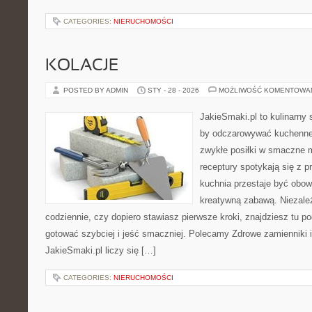
CATEGORIES:
NIERUCHOMOŚCI
KOLACJE
POSTED BY ADMIN
STY - 28 - 2026
MOŻLIWOŚĆ KOMENTOWA
JakieSmaki.pl to kulinarny s
by odczarowywać kuchenne
zwykłe posiłki w smaczne 
receptury spotykają się z p
kuchnia przestaje być obowi
kreatywną zabawą. Niezależ
codziennie, czy dopiero stawiasz pierwsze kroki, znajdziesz tu p
gotować szybciej i jeść smaczniej. Polecamy Zdrowe zamienniki 
JakieSmaki.pl liczy się […]
CATEGORIES:
NIERUCHOMOŚCI