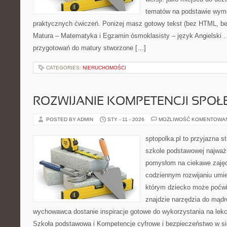
tematów na podstawie wym
praktycznych ćwiczeń. Poniżej masz gotowy tekst (bez HTML, be
Matura – Matematyka i Egzamin ósmoklasisty – język Angielski .
przygotowań do matury stworzone […]
CATEGORIES:
NIERUCHOMOŚCI
ROZWIJANIE KOMPETENCJI SPO
POSTED BY ADMIN
STY - 11 - 2026
MOŻLIWOŚĆ KOMENTOWA
sptopolka.pl to przyjazna 
szkole podstawowej najważ
pomysłom na ciekawe zajęc
codziennym rozwijaniu umie
którym dziecko może poćwi
znajdzie narzędzia do mądr
wychowawca dostanie inspiracje gotowe do wykorzystania na lekcj
Szkoła podstawowa i Kompetencje cyfrowe i bezpieczeństwo w sie