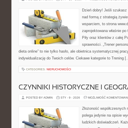
Dzień dobry! Jeśli szukasz 
nad formą z strategią żywi
wsparciem, to strona www.da
zaprojektowana właśnie po
Piły oraz klientów z całej 
sprawności. „Trener personal
dieta online” to nie tylko hasło, ale obietnica systematycznej pracy
indywidualizację do Twoich celów. Ciekawe kategorie to Trening [
CATEGORIES:
NIERUCHOMOŚCI
CZYNNIKI HISTORYCZNE I GEOG
POSTED BY ADMIN
STY - 9 - 2026
MOŻLIWOŚĆ KOMENTOWAN
Złożoność współczesnych m
polega jedynie na opisie w
ludzkich doświadczeń. Każ