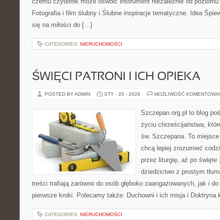
czemu czytelnik może oswoić instrument niezależnie od poziom
Fotografia i film ślubny i Ślubne inspiracje tematyczne. Idea Śpi
się na miłości do […]
CATEGORIES:
NIERUCHOMOŚCI
ŚWIĘCI PATRONI I ICH OPIEKA
POSTED BY ADMIN
STY - 20 - 2026
MOŻLIWOŚĆ KOMENTOWA
Szczepan.org.pl to blog p
życiu chrześcijaństwa, któr
św. Szczepana. To miejsce 
chcą lepiej zrozumieć codz
przez liturgię, aż po święte
dziedzictwo z prostym tłu
treści trafiają zarówno do osób głęboko zaangażowanych, jak i do 
pierwsze kroki. Polecamy także: Duchowni i ich misja i Doktryna 
CATEGORIES:
NIERUCHOMOŚCI