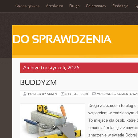
Archiwum
Druga
Galatasaray
Redakcja
Strona główna
Sp
DO SPRAWDZENIA
Archive for styczeń, 2026
BUDDYZM
POSTED BY ADMIN
STY - 31 - 2026
MOŻLIWOŚĆ KOMENTOWA
Droga z Jezusem to blog ch
wsparciem w codziennym dn
To miejsce dla osób, które 
umacniać relację z Zbawic
znaczenie w świetle Dobrej 